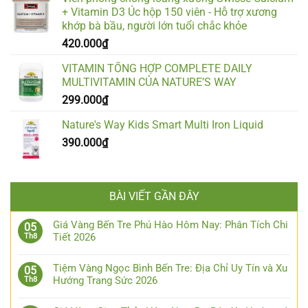
+ Vitamin D3 Úc hộp 150 viên - Hỗ trợ xương
khớp bà bầu, người lớn tuổi chắc khỏe
420.000
₫
VITAMIN TỔNG HỢP COMPLETE DAILY
MULTIVITAMIN CỦA NATURE’S WAY
299.000
₫
Nature's Way Kids Smart Multi Iron Liquid
390.000
₫
BÀI VIẾT GẦN ĐÂY
Giá Vàng Bến Tre Phú Hào Hôm Nay: Phân Tích Chi
05
Tiết 2026
Th8
Tiệm Vàng Ngọc Bình Bến Tre: Địa Chỉ Uy Tín và Xu
05
Hướng Trang Sức 2026
Th8