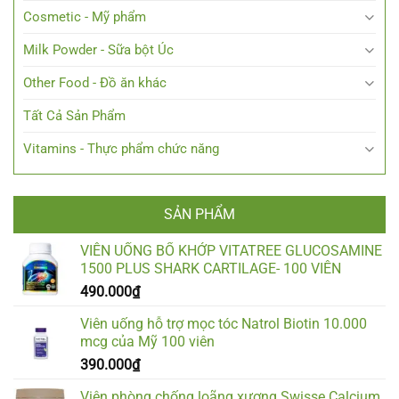
Cosmetic - Mỹ phẩm
Milk Powder - Sữa bột Úc
Other Food - Đồ ăn khác
Tất Cả Sản Phẩm
Vitamins - Thực phẩm chức năng
SẢN PHẨM
VIÊN UỐNG BỔ KHỚP VITATREE GLUCOSAMINE
1500 PLUS SHARK CARTILAGE- 100 VIÊN
490.000
₫
Viên uống hỗ trợ mọc tóc Natrol Biotin 10.000
mcg của Mỹ 100 viên
390.000
₫
Viên phòng chống loãng xương Swisse Calcium