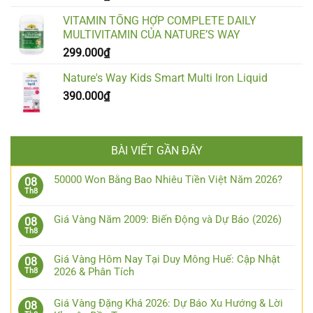
VITAMIN TỔNG HỢP COMPLETE DAILY
MULTIVITAMIN CỦA NATURE’S WAY
299.000
₫
Nature's Way Kids Smart Multi Iron Liquid
390.000
₫
BÀI VIẾT GẦN ĐÂY
50000 Won Bằng Bao Nhiêu Tiền Việt Năm 2026?
08
Th8
Giá Vàng Năm 2009: Biến Động và Dự Báo (2026)
08
Th8
Giá Vàng Hôm Nay Tại Duy Mông Huế: Cập Nhật
08
2026 & Phân Tích
Th8
Giá Vàng Đặng Khá 2026: Dự Báo Xu Hướng & Lời
08