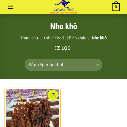
Chuyển
0
đến
nội
Nho khô
dung
Trang chủ
/
Other Food - Đồ ăn khác
/
Nho khô
LỌC