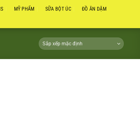
NS
MỸ PHẨM
SỮA BỘT ÚC
ĐỒ ĂN DẶM