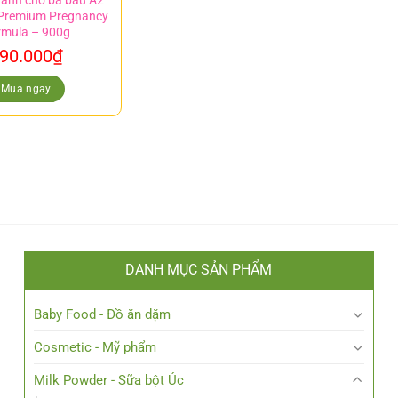
dành cho bà bầu A2
 Premium Pregnancy
rmula – 900g
90.000
₫
Mua ngay
DANH MỤC SẢN PHẨM
Baby Food - Đồ ăn dặm
Cosmetic - Mỹ phẩm
Milk Powder - Sữa bột Úc