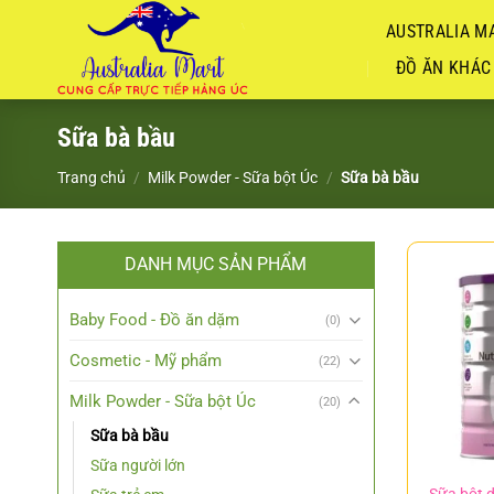
Chuyển
AUSTRALIA MA
đến
nội
ĐỒ ĂN KHÁC
dung
Sữa bà bầu
Trang chủ
/
Milk Powder - Sữa bột Úc
/
Sữa bà bầu
DANH MỤC SẢN PHẨM
Baby Food - Đồ ăn dặm
(0)
Cosmetic - Mỹ phẩm
(22)
Milk Powder - Sữa bột Úc
(20)
Sữa bà bầu
Sữa người lớn