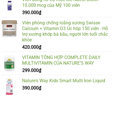
10.000 mcg của Mỹ 100 viên
390.000
₫
Viên phòng chống loãng xương Swisse
Calcium + Vitamin D3 Úc hộp 150 viên - Hỗ
trợ xương khớp bà bầu, người lớn tuổi chắc
khỏe
420.000
₫
VITAMIN TỔNG HỢP COMPLETE DAILY
MULTIVITAMIN CỦA NATURE’S WAY
299.000
₫
Nature's Way Kids Smart Multi Iron Liquid
390.000
₫