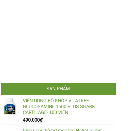
SẢN PHẨM
VIÊN UỐNG BỔ KHỚP VITATREE
GLUCOSAMINE 1500 PLUS SHARK
CARTILAGE- 100 VIÊN
490.000
₫
Viên uống hỗ trợ mọc tóc Natrol Biotin