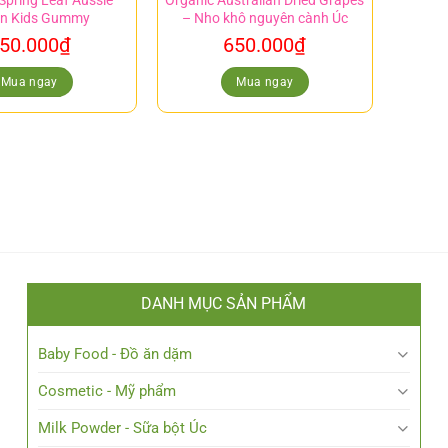
Spring Leaf Aussie
Organic Australian Dried Grapes
in Kids Gummy
– Nho khô nguyên cành Úc
50.000
₫
650.000
₫
Mua ngay
Mua ngay
DANH MỤC SẢN PHẨM
Baby Food - Đồ ăn dặm
Cosmetic - Mỹ phẩm
Milk Powder - Sữa bột Úc