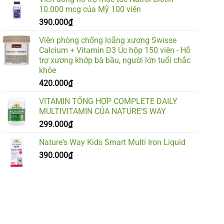
10.000 mcg của Mỹ 100 viên
390.000
₫
Viên phòng chống loãng xương Swisse
Calcium + Vitamin D3 Úc hộp 150 viên - Hỗ
trợ xương khớp bà bầu, người lớn tuổi chắc
khỏe
420.000
₫
VITAMIN TỔNG HỢP COMPLETE DAILY
MULTIVITAMIN CỦA NATURE’S WAY
299.000
₫
Nature's Way Kids Smart Multi Iron Liquid
390.000
₫