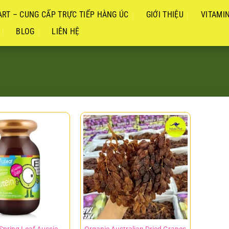
RT – CUNG CẤP TRỰC TIẾP HÀNG ÚC
GIỚI THIỆU
VITAMI
BLOG
LIÊN HỆ