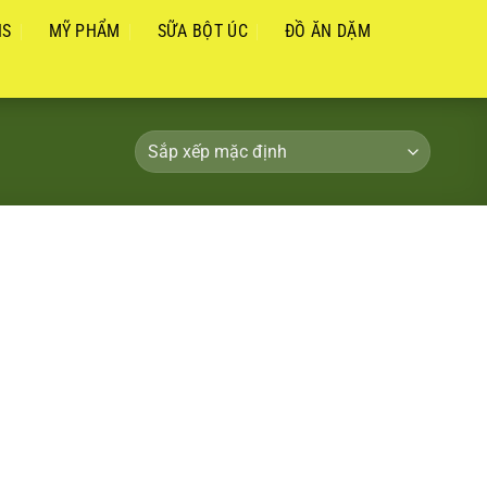
NS
MỸ PHẨM
SỮA BỘT ÚC
ĐỒ ĂN DẶM