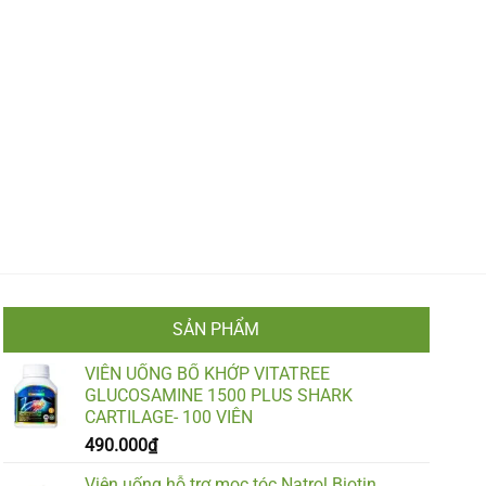
SẢN PHẨM
VIÊN UỐNG BỔ KHỚP VITATREE
GLUCOSAMINE 1500 PLUS SHARK
CARTILAGE- 100 VIÊN
490.000
₫
Viên uống hỗ trợ mọc tóc Natrol Biotin