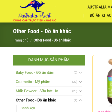
Chuyển
AUSTRALIA MA
đến
nội
ĐỒ ĂN KHÁC
dung
Other Food - Đồ ăn khác
Trang chủ
/
Other Food - Đồ ăn khác
DANH MỤC SẢN PHẨM
Baby Food - Đồ ăn dặm
(0)
Cosmetic - Mỹ phẩm
(22)
Milk Powder - Sữa bột Úc
(20)
Other Food - Đồ ăn khác
(2)
Bánh kẹo