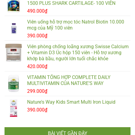
1500 PLUS SHARK CARTILAGE- 100 VIÊN
490.000
₫
Viên uống hỗ trợ mọc tóc Natrol Biotin 10.000
mcg của Mỹ 100 viên
390.000
₫
Viên phòng chống loãng xương Swisse Calcium
+ Vitamin D3 Úc hộp 150 viên - Hỗ trợ xương
khớp bà bầu, người lớn tuổi chắc khỏe
420.000
₫
VITAMIN TỔNG HỢP COMPLETE DAILY
MULTIVITAMIN CỦA NATURE’S WAY
299.000
₫
Nature's Way Kids Smart Multi Iron Liquid
390.000
₫
BÀI VIẾT GẦN ĐÂY