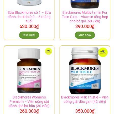
Sữa Blackmores số 1 – Sữa
Blackmores Multivitamin For
dành cho trẻ từ 0 – 6 tháng
Teen Girls – Vitamin tổng hợp
tuổi
cho bé gái (60 viên)
630.000
₫
390.000
₫
Mua ngay
Mua ngay
Blackmores Women’s
Blackmores Milk Thistle – Viên
Premium – Viên uống sắt
uống giải độc gan (42 viên)
dành cho bà bầu (30 viên)
260.000
₫
350.000
₫