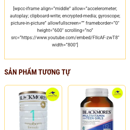
[wpcc-iframe align=”middle” allow=”accelerometer;
autoplay; clipboard-write; encrypted-media; gyroscope;
picture-in-picture” allowfullscreen=”” frameborder=”0″
height=”600″ scrolling=”no”
src=”https://www.youtube.com/embed/FIIcAF-zwT8″
width=”800″]
SẢN PHẨM TƯƠNG TỰ