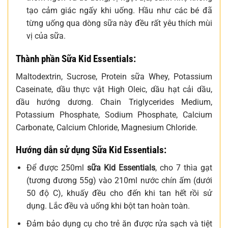
tạo cảm giác ngấy khi uống. Hầu như các bé đã
từng uống qua dòng sữa này đều rất yêu thích mùi
vị của sữa.
Thành phần Sữa Kid Essentials:
Maltodextrin, Sucrose, Protein sữa Whey, Potassium
Caseinate, dầu thực vật High Oleic, dầu hạt cải dầu,
dầu hướng dương. Chain Triglycerides Medium,
Potassium Phosphate, Sodium Phosphate, Calcium
Carbonate, Calcium Chloride, Magnesium Chloride.
Hướng dẫn sử dụng Sữa Kid Essentials:
Để được 250ml
sữa Kid Essentials
, cho 7 thìa gạt
(tương đương 55g) vào 210ml nước chín ấm (dưới
50 độ C), khuấy đều cho đến khi tan hết rồi sử
dụng. Lắc đều và uống khi bột tan hoàn toàn.
Đảm bảo dụng cụ cho trẻ ăn được rửa sạch và tiệt