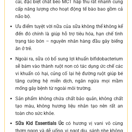
cải, đặc biệt chất béo MCT hấp thu rất nhanh cung
cấp năng lượng cho hoạt động tế bào bao gồm cả
não bộ.
Ưu điểm tuyệt vời nữa của sữa không thể không kể
đến đó chính là giúp hỗ trợ tiêu hóa, hạn chế tình
trạng táo bón – nguyên nhân hàng đầu gây biếng
ăn ở trẻ.
Ngoài ra, sữa có bổ sung lợi khuẩn bifidobacterium
sẽ bám vào thành ruột non có tác dụng ức chế các
vi khuẩn có hại, củng cố lại hệ đường ruột giúp bé
tăng cường hệ miễn dịch, ngăn ngừa mọi mầm
mống gây bệnh từ ngoài môi trường.
Sản phẩm không chứa chất bảo quản, không chất
tạo màu, không hương liệu nhân tạo nên rất an
toàn cho sức khỏe.
Sữa Kid Essentials Úc
có hương vị vani vô cùng
thơm ngon và dễ uống, vị ngọt dịu, sánh nhẹ không