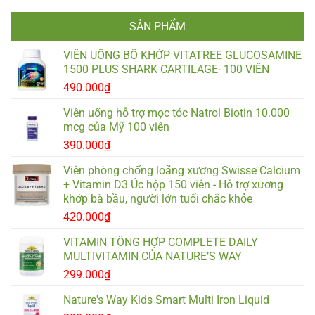
SẢN PHẨM
VIÊN UỐNG BỔ KHỚP VITATREE GLUCOSAMINE
1500 PLUS SHARK CARTILAGE- 100 VIÊN
490.000
₫
Viên uống hỗ trợ mọc tóc Natrol Biotin 10.000
mcg của Mỹ 100 viên
390.000
₫
Viên phòng chống loãng xương Swisse Calcium
+ Vitamin D3 Úc hộp 150 viên - Hỗ trợ xương
khớp bà bầu, người lớn tuổi chắc khỏe
420.000
₫
VITAMIN TỔNG HỢP COMPLETE DAILY
MULTIVITAMIN CỦA NATURE’S WAY
299.000
₫
Nature's Way Kids Smart Multi Iron Liquid