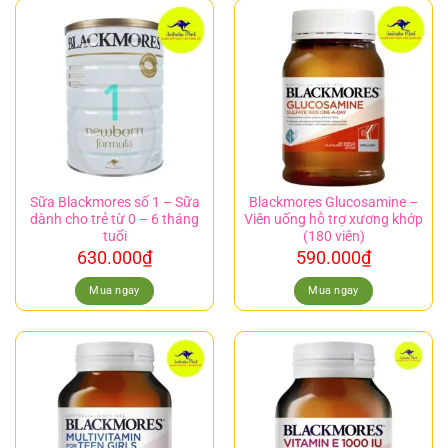
Sữa Blackmores số 1 – Sữa
Blackmores Glucosamine –
dành cho trẻ từ 0 – 6 tháng
Viên uống hỗ trợ xương khớp
tuổi
(180 viên)
630.000
₫
590.000
₫
Mua ngay
Mua ngay