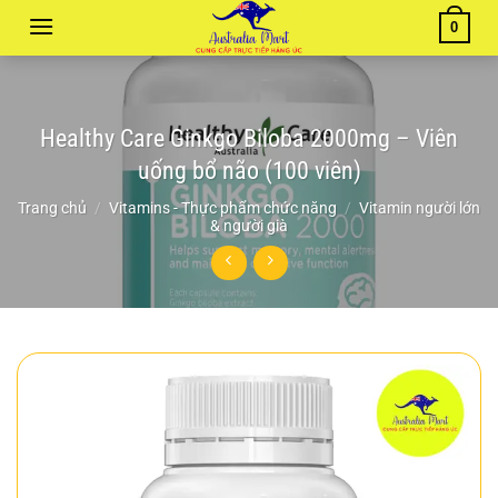
Chuyển
0
đến
nội
dung
Healthy Care Ginkgo Biloba 2000mg – Viên
uống bổ não (100 viên)
Trang chủ
/
Vitamins - Thực phẩm chức năng
/
Vitamin người lớn
& người già