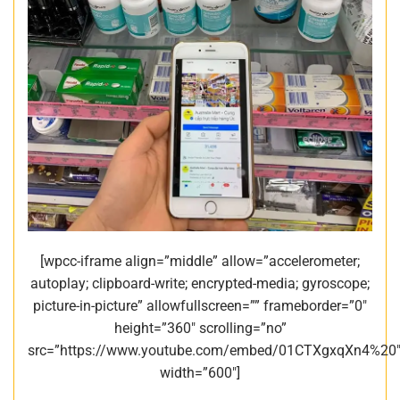
[wpcc-iframe align=”middle” allow=”accelerometer;
autoplay; clipboard-write; encrypted-media; gyroscope;
picture-in-picture” allowfullscreen=”” frameborder=”0″
height=”360″ scrolling=”no”
src=”https://www.youtube.com/embed/01CTXgxqXn4%20
width=”600″]