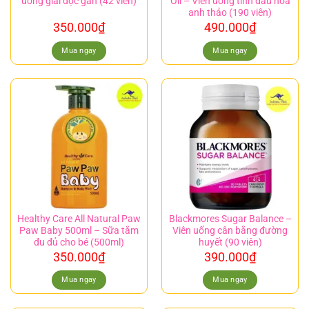
uống giải độc gan (42 viên)
Oil – Viên uống tinh dầu hoa
anh thảo (190 viên)
350.000
₫
490.000
₫
Mua ngay
Mua ngay
Healthy Care All Natural Paw
Blackmores Sugar Balance –
Paw Baby 500ml – Sữa tắm
Viên uống cân bằng đường
đu đủ cho bé (500ml)
huyết (90 viên)
350.000
₫
390.000
₫
Mua ngay
Mua ngay