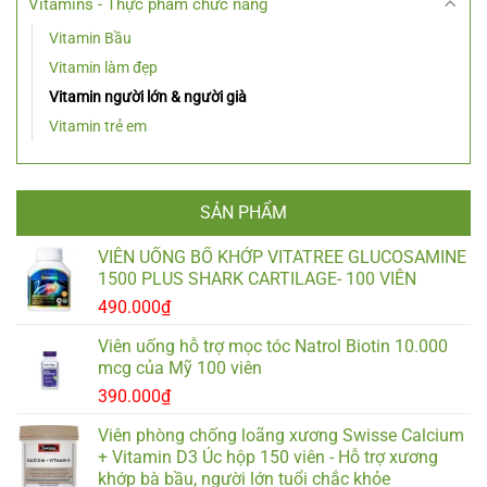
Vitamins - Thực phẩm chức năng
Vitamin Bầu
Vitamin làm đẹp
Vitamin người lớn & người già
Vitamin trẻ em
SẢN PHẨM
VIÊN UỐNG BỔ KHỚP VITATREE GLUCOSAMINE
1500 PLUS SHARK CARTILAGE- 100 VIÊN
490.000
₫
Viên uống hỗ trợ mọc tóc Natrol Biotin 10.000
mcg của Mỹ 100 viên
390.000
₫
Viên phòng chống loãng xương Swisse Calcium
+ Vitamin D3 Úc hộp 150 viên - Hỗ trợ xương
khớp bà bầu, người lớn tuổi chắc khỏe