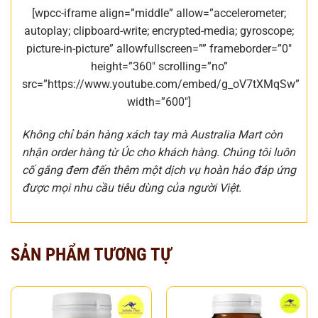
[wpcc-iframe align=”middle” allow=”accelerometer;
autoplay; clipboard-write; encrypted-media; gyroscope;
picture-in-picture” allowfullscreen=”” frameborder=”0″
height=”360″ scrolling=”no”
src=”https://www.youtube.com/embed/g_oV7tXMqSw”
width=”600″]
Không chỉ bán hàng xách tay mà Australia Mart còn
nhận order hàng từ Úc cho khách hàng. Chúng tôi luôn
cố gắng đem đến thêm một dịch vụ hoàn hảo đáp ứng
được mọi nhu cầu tiêu dùng của người Việt.
SẢN PHẨM TƯƠNG TỰ