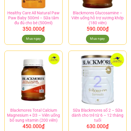
Healthy Care All Natural Paw
Blackmores Glucosamine –
Paw Baby 500ml – Sữa tắm
Viên uống hỗ trợ xương khớp
đu đủ cho bé (500ml)
(180 viên)
350.000
₫
590.000
₫
Mua ngay
Mua ngay
Blackmores Total Calcium
Sữa Blackmores số 2 – Sữa
Magnesium + D3 – Viên uống
dành cho trẻ từ 6 – 12 tháng
bổ sung vitamin (200 viên)
tuổi
450.000
₫
630.000
₫