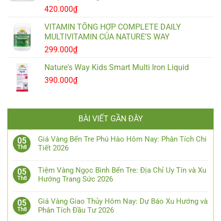
420.000
₫
VITAMIN TỔNG HỢP COMPLETE DAILY
MULTIVITAMIN CỦA NATURE’S WAY
299.000
₫
Nature's Way Kids Smart Multi Iron Liquid
390.000
₫
BÀI VIẾT GẦN ĐÂY
Giá Vàng Bến Tre Phú Hào Hôm Nay: Phân Tích Chi
05
Tiết 2026
Th8
Tiệm Vàng Ngọc Bình Bến Tre: Địa Chỉ Uy Tín và Xu
05
Hướng Trang Sức 2026
Th8
Giá Vàng Giao Thủy Hôm Nay: Dự Báo Xu Hướng và
05
Phân Tích Đầu Tư 2026
Th8