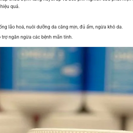
hiệu quả.
ng lão hoá, nuôi dưỡng da căng mịn, đủ ẩm, ngừa khô da.
ỗ trợ ngăn ngừa các bệnh mãn tính.