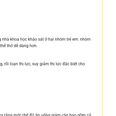
g nhà khoa học khảo sát ở hai nhóm trẻ em: nhóm
thể thở dễ dàng hơn.
 rối loạn thị lực, suy giảm thị lực đặc biệt cho
n ra rằng một chế độ ăn uống giảm cân bao gồm cả