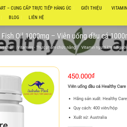
RT – CUNG CẤP TRỰC TIẾP HÀNG ÚC
GIỚI THIỆU
VITAMI
BLOG
LIÊN HỆ
 Fish Oil 1000mg – Viên uống dầu cá 1000
ng chủ
/
Vitamins - Thực phẩm chức năng
/
Vitamin người lớn & người
450.000
₫
Viên uống dầu cá Healthy Care 
Hãng sản xuất: Healthy Care
Quy cách: 400 viên/hộp
Xuất xứ: Australia