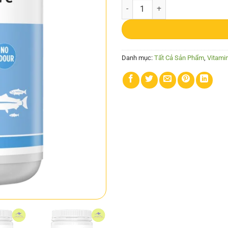
Healthy Care Fish Oil 1000mg - V
Danh mục:
Tất Cả Sản Phẩm
,
Vitamin