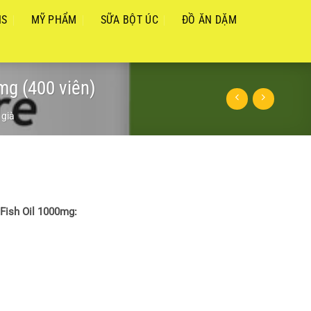
NS
MỸ PHẨM
SỮA BỘT ÚC
ĐỒ ĂN DẶM
mg (400 viên)
 già
Fish Oil 1000mg: