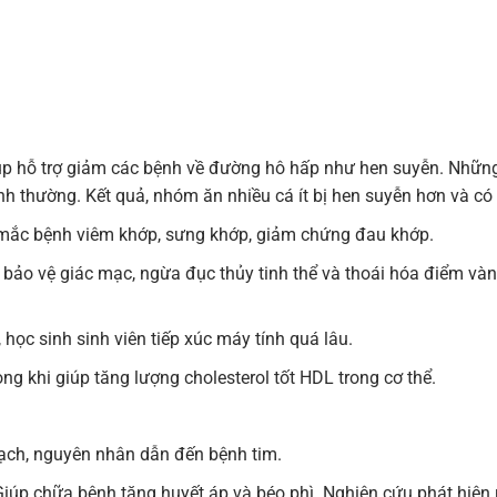
úp hỗ trợ giảm các bệnh về đường hô hấp như hen suyễn. Nhữn
h thường. Kết quả, nhóm ăn nhiều cá ít bị hen suyễn hơn và có 
 mắc bệnh viêm khớp, sưng khớp, giảm chứng đau khớp.
 bảo vệ giác mạc, ngừa đục thủy tinh thể và thoái hóa điểm vàng,
ọc sinh sinh viên tiếp xúc máy tính quá lâu.
ng khi giúp tăng lượng cholesterol tốt HDL trong cơ thể.
ạch, nguyên nhân dẫn đến bệnh tim.
Giúp chữa bệnh tăng huyết áp và béo phì. Nghiên cứu phát hiệ