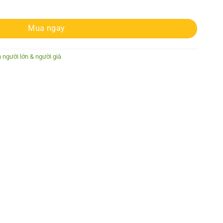
iên uống dầu cá 1000mg (400 viên) số lượng
Mua ngay
 người lớn & người già