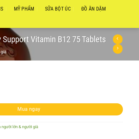
NS
MỸ PHẨM
SỮA BỘT ÚC
ĐỒ ĂN DẶM
 Support Vitamin B12 75 Tablets
 già
c bền Blackmores Mega B Complex Energy Support Vitamin B12 75 Tablet
Mua ngay
 người lớn & người già