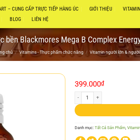
RT – CUNG CẤP TRỰC TIẾP HÀNG ÚC
GIỚI THIỆU
VITAMI
BLOG
LIÊN HỆ
ức bền Blackmores Mega B Complex Energy
ng chủ
/
Vitamins - Thực phẩm chức năng
/
Vitamin người lớn & người
399.000
₫
Viên Vitamin B tổng hợp tăng sứ
Danh mục:
Tất Cả Sản Phẩm
,
Vitamin