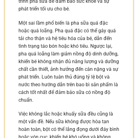
trình pha sữa để đảm bảo sức khỏe và sự
phát triển tối ưu cho bé.
Một sai lầm phổ biến là pha sữa quá đặc
hoặc quá loãng. Pha quá đặc có thể gây quá
tải cho thận và hệ tiêu hóa của bé, dẫn đến
tình trạng táo bón hoặc khó tiêu. Ngược lại,
pha quá loãng làm giảm nồng độ dinh dưỡng,
khiến bé không nhận đủ năng lượng và dưỡng
chất cần thiết, ảnh hưởng đến cân nặng và sự
phát triển. Luôn tuân thủ đúng tỷ lệ bột và
nước theo hướng dẫn trên bao bì sản phẩm là
cách tốt nhất để đảm bảo sữa có nồng độ
chuẩn.
Việc không lắc hoặc khuấy sữa đều cũng là
một vấn đề. Nếu sữa không được hòa tan
hoàn toàn, bột có thể lắng đọng dưới đáy bình
hoặc vón cục, khiến bé khó uống và không