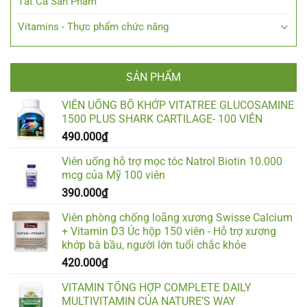
Tất Cả Sản Phẩm
Vitamins - Thực phẩm chức năng
SẢN PHẨM
VIÊN UỐNG BỔ KHỚP VITATREE GLUCOSAMINE
1500 PLUS SHARK CARTILAGE- 100 VIÊN
490.000
₫
Viên uống hỗ trợ mọc tóc Natrol Biotin 10.000
mcg của Mỹ 100 viên
390.000
₫
Viên phòng chống loãng xương Swisse Calcium
+ Vitamin D3 Úc hộp 150 viên - Hỗ trợ xương
khớp bà bầu, người lớn tuổi chắc khỏe
420.000
₫
VITAMIN TỔNG HỢP COMPLETE DAILY
MULTIVITAMIN CỦA NATURE’S WAY