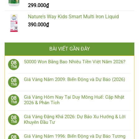
299.000
₫
Nature's Way Kids Smart Multi Iron Liquid
390.000
₫
BÀI VIẾT GẦN ĐÂY
50000 Won Bằng Bao Nhiêu Tiền Việt Năm 2026?
08
Th8
Giá Vàng Năm 2009: Biến Động và Dự Báo (2026)
08
Th8
Giá Vàng Hôm Nay Tại Duy Mông Huế: Cập Nhật
08
2026 & Phân Tích
Th8
Giá Vàng Đặng Khá 2026: Dự Báo Xu Hướng & Lời
08
Khuyên Đầu Tư
Th8
Giá Vàng Năm 1996: Biến Động và Dự Báo Tương
08