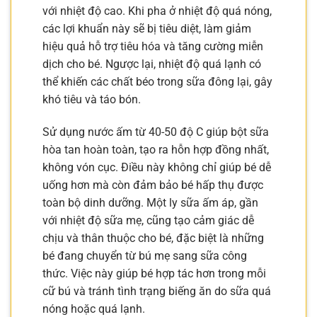
với nhiệt độ cao. Khi pha ở nhiệt độ quá nóng,
các lợi khuẩn này sẽ bị tiêu diệt, làm giảm
hiệu quả hỗ trợ tiêu hóa và tăng cường miễn
dịch cho bé. Ngược lại, nhiệt độ quá lạnh có
thể khiến các chất béo trong sữa đông lại, gây
khó tiêu và táo bón.
Sử dụng nước ấm từ 40-50 độ C giúp bột sữa
hòa tan hoàn toàn, tạo ra hỗn hợp đồng nhất,
không vón cục. Điều này không chỉ giúp bé dễ
uống hơn mà còn đảm bảo bé hấp thụ được
toàn bộ dinh dưỡng. Một ly sữa ấm áp, gần
với nhiệt độ sữa mẹ, cũng tạo cảm giác dễ
chịu và thân thuộc cho bé, đặc biệt là những
bé đang chuyển từ bú mẹ sang sữa công
thức. Việc này giúp bé hợp tác hơn trong mỗi
cữ bú và tránh tình trạng biếng ăn do sữa quá
nóng hoặc quá lạnh.