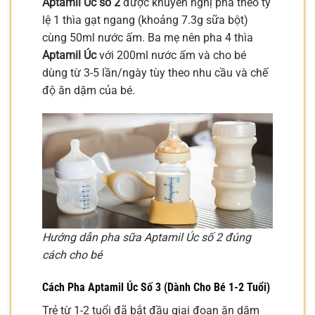
Aptamil Úc số 2
được khuyến nghị pha theo tỷ
lệ 1 thìa gạt ngang (khoảng 7.3g sữa bột)
cùng 50ml nước ấm. Ba mẹ nên pha 4 thìa
Aptamil Úc
với 200ml nước ấm và cho bé
dùng từ 3-5 lần/ngày tùy theo nhu cầu và chế
độ ăn dặm của bé.
Hướng dẫn pha sữa Aptamil Úc số 2 đúng
cách cho bé
Cách Pha Aptamil Úc Số 3 (Dành Cho Bé 1-2 Tuổi)
Trẻ từ 1-2 tuổi đã bắt đầu giai đoạn ăn dặm