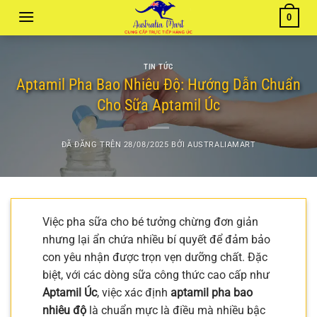
Chuyển
0
đến
nội
dung
TIN TỨC
Aptamil Pha Bao Nhiêu Độ: Hướng Dẫn Chuẩn
Cho Sữa Aptamil Úc
ĐÃ ĐĂNG TRÊN
28/08/2025
BỞI
AUSTRALIAMART
Việc pha sữa cho bé tưởng chừng đơn giản
nhưng lại ẩn chứa nhiều bí quyết để đảm bảo
con yêu nhận được trọn vẹn dưỡng chất. Đặc
biệt, với các dòng sữa công thức cao cấp như
Aptamil Úc
, việc xác định
aptamil pha bao
nhiêu độ
là chuẩn mực là điều mà nhiều bậc