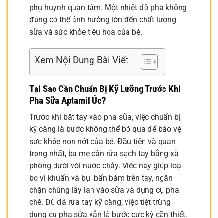
phụ huynh quan tâm. Một nhiệt độ pha không
đúng có thể ảnh hưởng lớn đến chất lượng
sữa và sức khỏe tiêu hóa của bé.
Xem Nội Dung Bài Viết
Tại Sao Cần Chuẩn Bị Kỹ Lưỡng Trước Khi
Pha Sữa Aptamil Úc?
Trước khi bắt tay vào pha sữa, việc chuẩn bị
kỹ càng là bước không thể bỏ qua để bảo vệ
sức khỏe non nớt của bé. Đầu tiên và quan
trọng nhất, ba mẹ cần rửa sạch tay bằng xà
phòng dưới vòi nước chảy. Việc này giúp loại
bỏ vi khuẩn và bụi bẩn bám trên tay, ngăn
chặn chúng lây lan vào sữa và dụng cụ pha
chế. Dù đã rửa tay kỹ càng, việc tiệt trùng
dụng cụ pha sữa vẫn là bước cực kỳ cần thiết.