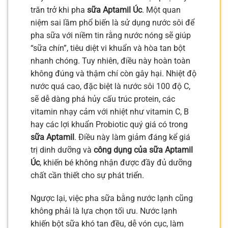
trăn trở khi pha
sữa Aptamil Úc
. Một quan
niệm sai lầm phổ biến là sử dụng nước sôi để
pha sữa với niềm tin rằng nước nóng sẽ giúp
“sữa chín”, tiêu diệt vi khuẩn và hòa tan bột
nhanh chóng. Tuy nhiên, điều này hoàn toàn
không đúng và thậm chí còn gây hại. Nhiệt độ
nước quá cao, đặc biệt là nước sôi 100 độ C,
sẽ dễ dàng phá hủy cấu trúc protein, các
vitamin nhạy cảm với nhiệt như vitamin C, B
hay các lợi khuẩn Probiotic quý giá có trong
sữa Aptamil
. Điều này làm giảm đáng kể giá
trị dinh dưỡng và
công dụng của sữa Aptamil
Úc
, khiến bé không nhận được đầy đủ dưỡng
chất cần thiết cho sự phát triển.
Ngược lại, việc pha sữa bằng nước lạnh cũng
không phải là lựa chọn tối ưu. Nước lạnh
khiến bột sữa khó tan đều, dễ vón cục, làm