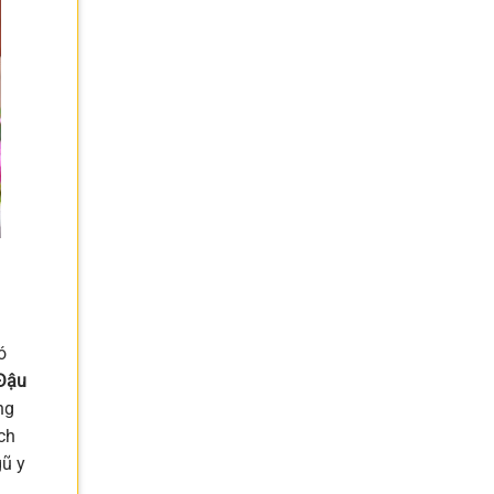
ó
 Đậu
ng
ch
gũ y