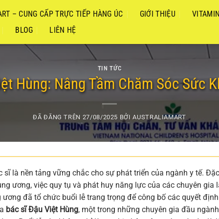
RT – CUNG CẤP TRỰC TIẾP HÀNG ÚC
GIỚI THIỆU
VITAMI
BLOG
LIÊN HỆ
TIN TỨC
Việt Hùng: Nâng Tầm Chăm Sóc Sức K
ĐÃ ĐĂNG TRÊN
27/08/2025
BỞI
AUSTRALIAMART
sĩ là nền tảng vững chắc cho sự phát triển của ngành y tế. Đặ
ung ương, việc quy tụ và phát huy năng lực của các chuyên gia l
 ương đã tổ chức buổi lễ trang trọng để công bố các quyết định
ủa
bác sĩ Đậu Việt Hùng
, một trong những chuyên gia đầu ngành