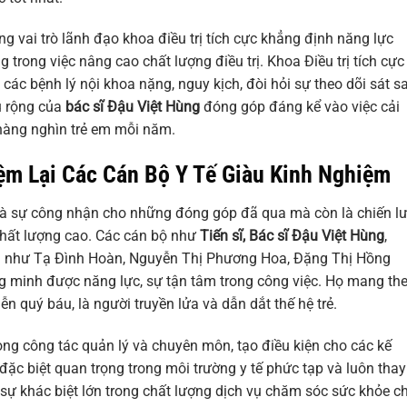
ng vai trò lãnh đạo khoa điều trị tích cực khẳng định năng lực
ong việc nâng cao chất lượng điều trị. Khoa Điều trị tích cực
 các bệnh lý nội khoa nặng, nguy kịch, đòi hỏi sự theo dõi sát s
u rộng của
bác sĩ Đậu Việt Hùng
đóng góp đáng kể vào việc cải
 hàng nghìn trẻ em mỗi năm.
m Lại Các Cán Bộ Y Tế Giàu Kinh Nghiệm
 là sự công nhận cho những đóng góp đã qua mà còn là chiến l
 chất lượng cao. Các cán bộ như
Tiến sĩ, Bác sĩ Đậu Việt Hùng
,
g như Tạ Đình Hoàn, Nguyễn Thị Phương Hoa, Đặng Thị Hồng
g minh được năng lực, sự tận tâm trong công việc. Họ mang th
n quý báu, là người truyền lửa và dẫn dắt thế hệ trẻ.
rong công tác quản lý và chuyên môn, tạo điều kiện cho các kế
đặc biệt quan trọng trong môi trường y tế phức tạp và luôn thay
a sự khác biệt lớn trong chất lượng dịch vụ chăm sóc sức khỏe c