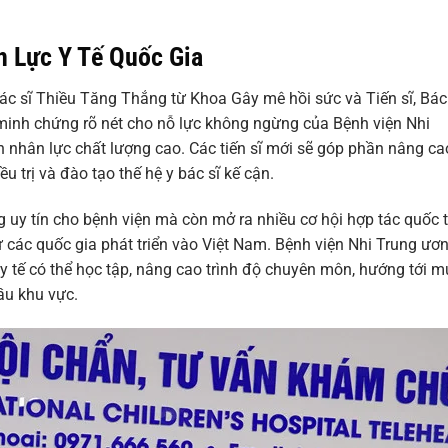
 Lực Y Tế Quốc Gia
 Bác sĩ Thiều Tăng Thắng từ Khoa Gây mê hồi sức và Tiến sĩ, Bác
 minh chứng rõ nét cho nỗ lực không ngừng của Bệnh viện Nhi
n nhân lực chất lượng cao. Các tiến sĩ mới sẽ góp phần nâng ca
u trị và đào tạo thế hệ y bác sĩ kế cận.
g uy tín cho bệnh viện mà còn mở ra nhiều cơ hội hợp tác quốc t
ừ các quốc gia phát triển vào Việt Nam. Bệnh viện Nhi Trung ươ
ộ y tế có thể học tập, nâng cao trình độ chuyên môn, hướng tới m
ầu khu vực.