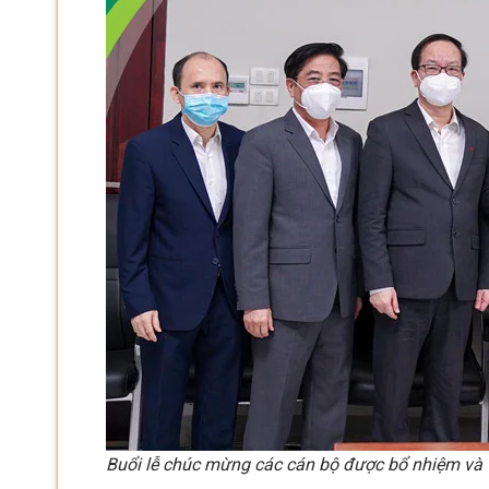
Buổi lễ chúc mừng các cán bộ được bổ nhiệm và t