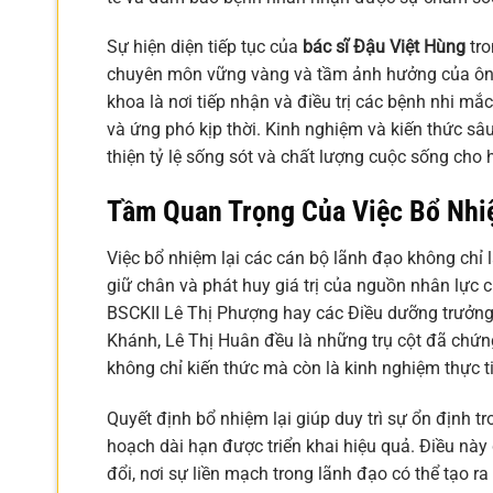
Sự hiện diện tiếp tục của
bác sĩ Đậu Việt Hùng
tro
chuyên môn vững vàng và tầm ảnh hưởng của ông tr
khoa là nơi tiếp nhận và điều trị các bệnh nhi mắc
và ứng phó kịp thời. Kinh nghiệm và kiến thức sâ
thiện tỷ lệ sống sót và chất lượng cuộc sống cho
Tầm Quan Trọng Của Việc Bổ Nhiệ
Việc bổ nhiệm lại các cán bộ lãnh đạo không chỉ
giữ chân và phát huy giá trị của nguồn nhân lực
BSCKII Lê Thị Phượng hay các Điều dưỡng trưởn
Khánh, Lê Thị Huân đều là những trụ cột đã chứn
không chỉ kiến thức mà còn là kinh nghiệm thực tiễ
Quyết định bổ nhiệm lại giúp duy trì sự ổn định t
hoạch dài hạn được triển khai hiệu quả. Điều này 
đổi, nơi sự liền mạch trong lãnh đạo có thể tạo r