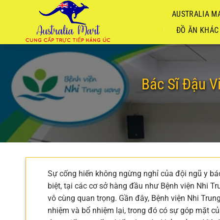
Chuyển
AUSTRALIA MA
đến
nội
ĐỒ ĂN KHÁC
dung
Bác Sĩ Đậu 
Sự cống hiến không ngừng nghỉ của đội ngũ y bác 
biệt, tại các cơ sở hàng đầu như Bệnh viện Nhi Tr
vô cùng quan trọng. Gần đây, Bệnh viện Nhi Trung
nhiệm và bổ nhiệm lại, trong đó có sự góp mặt c