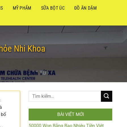
NS
MỸ PHẨM
SỮA BỘT ÚC
ĐỒ ĂN DẶM
hỏe Nhi Khoa
c
à
 bổ
BÀI VIẾT MỚI
50000 Won Bằng Bao Nhiêu Tiền Việt