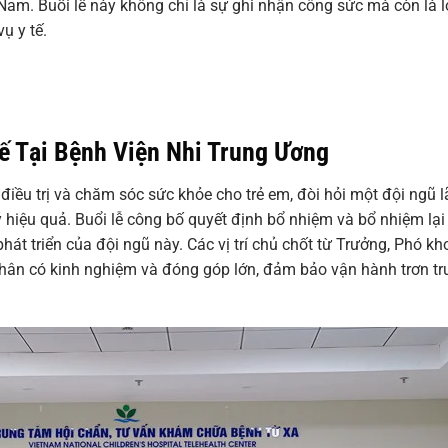
Nam. Buổi lễ này không chỉ là sự ghi nhận công sức mà còn là l
ụ y tế.
ế Tại Bệnh Viện Nhi Trung Ương
điều trị và chăm sóc sức khỏe cho trẻ em, đòi hỏi một đội ngũ 
hiệu quả. Buổi lễ công bố quyết định bổ nhiệm và bổ nhiệm lại
át triển của đội ngũ này. Các vị trí chủ chốt từ Trưởng, Phó kh
ân có kinh nghiệm và đóng góp lớn, đảm bảo vận hành trơn tr