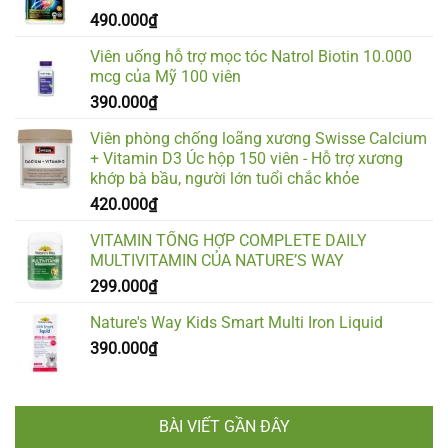
490.000
₫
Viên uống hỗ trợ mọc tóc Natrol Biotin 10.000
mcg của Mỹ 100 viên
390.000
₫
Viên phòng chống loãng xương Swisse Calcium
+ Vitamin D3 Úc hộp 150 viên - Hỗ trợ xương
khớp bà bầu, người lớn tuổi chắc khỏe
420.000
₫
VITAMIN TỔNG HỢP COMPLETE DAILY
MULTIVITAMIN CỦA NATURE’S WAY
299.000
₫
Nature's Way Kids Smart Multi Iron Liquid
390.000
₫
BÀI VIẾT GẦN ĐÂY