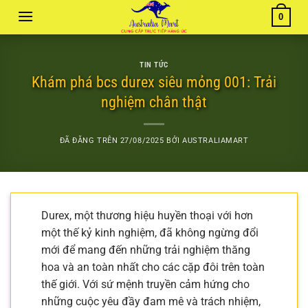
Chuyển
0
đến
nội
dung
TIN TỨC
Khám phá bcs durex siêu mỏng 001: Trải
nghiệm chân thật
ĐÃ ĐĂNG TRÊN
27/08/2025
BỞI
AUSTRALIAMART
Durex, một thương hiệu huyền thoại với hơn
một thế kỷ kinh nghiệm, đã không ngừng đổi
mới để mang đến những trải nghiệm thăng
hoa và an toàn nhất cho các cặp đôi trên toàn
thế giới. Với sứ mệnh truyền cảm hứng cho
những cuộc yêu đầy đam mê và trách nhiệm,