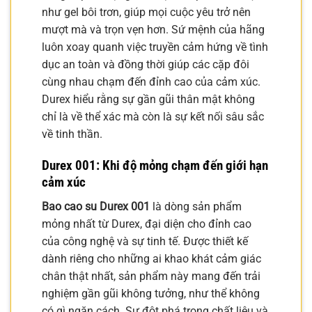
như gel bôi trơn, giúp mọi cuộc yêu trở nên
mượt mà và trọn vẹn hơn. Sứ mệnh của hãng
luôn xoay quanh việc truyền cảm hứng về tình
dục an toàn và đồng thời giúp các cặp đôi
cùng nhau chạm đến đỉnh cao của cảm xúc.
Durex hiểu rằng sự gần gũi thân mật không
chỉ là về thể xác mà còn là sự kết nối sâu sắc
về tinh thần.
Durex 001: Khi độ mỏng chạm đến giới hạn
cảm xúc
Bao cao su Durex 001
là dòng sản phẩm
mỏng nhất từ Durex, đại diện cho đỉnh cao
của công nghệ và sự tinh tế. Được thiết kế
dành riêng cho những ai khao khát cảm giác
chân thật nhất, sản phẩm này mang đến trải
nghiệm gần gũi không tưởng, như thể không
có gì ngăn cách. Sự đột phá trong chất liệu và