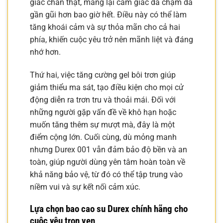
giác chân thật, mang lại cảm giác da chạm da
gần gũi hơn bao giờ hết. Điều này có thể làm
tăng khoái cảm và sự thỏa mãn cho cả hai
phía, khiến cuộc yêu trở nên mãnh liệt và đáng
nhớ hơn.
Thứ hai, việc tăng cường gel bôi trơn giúp
giảm thiểu ma sát, tạo điều kiện cho mọi cử
động diễn ra trơn tru và thoải mái. Đối với
những người gặp vấn đề về khô hạn hoặc
muốn tăng thêm sự mượt mà, đây là một
điểm cộng lớn. Cuối cùng, dù mỏng manh
nhưng Durex 001 vẫn đảm bảo độ bền và an
toàn, giúp người dùng yên tâm hoàn toàn về
khả năng bảo vệ, từ đó có thể tập trung vào
niềm vui và sự kết nối cảm xúc.
Lựa chọn bao cao su Durex chính hãng cho
cuộc yêu trọn vẹn