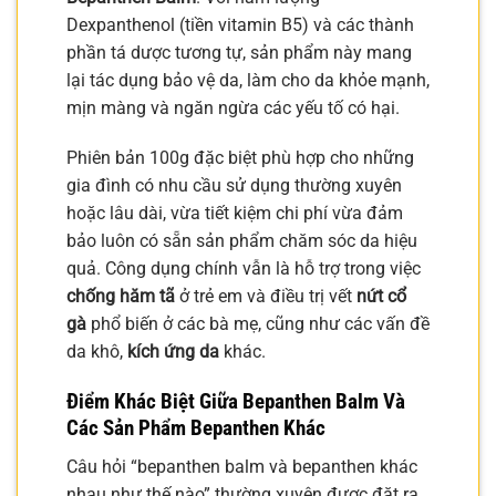
Dexpanthenol (tiền vitamin B5) và các thành
phần tá dược tương tự, sản phẩm này mang
lại tác dụng bảo vệ da, làm cho da khỏe mạnh,
mịn màng và ngăn ngừa các yếu tố có hại.
Phiên bản 100g đặc biệt phù hợp cho những
gia đình có nhu cầu sử dụng thường xuyên
hoặc lâu dài, vừa tiết kiệm chi phí vừa đảm
bảo luôn có sẵn sản phẩm chăm sóc da hiệu
quả. Công dụng chính vẫn là hỗ trợ trong việc
chống hăm tã
ở trẻ em và điều trị vết
nứt cổ
gà
phổ biến ở các bà mẹ, cũng như các vấn đề
da khô,
kích ứng da
khác.
Điểm Khác Biệt Giữa Bepanthen Balm Và
Các Sản Phẩm Bepanthen Khác
Câu hỏi “bepanthen balm và bepanthen khác
nhau như thế nào” thường xuyên được đặt ra.