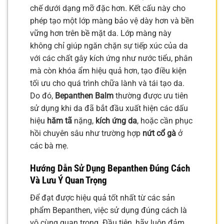
chế dưới dạng mỡ đặc hơn. Kết cấu này cho
phép tạo một lớp màng bảo vệ dày hơn và bền
vững hơn trên bề mặt da. Lớp màng này
không chỉ giúp ngăn chặn sự tiếp xúc của da
với các chất gây kích ứng như nước tiểu, phân
mà còn khóa ẩm hiệu quả hơn, tạo điều kiện
tối ưu cho quá trình chữa lành và tái tạo da.
Do đó,
Bepanthen Balm
thường được ưu tiên
sử dụng khi da đã bắt đầu xuất hiện các dấu
hiệu
hăm tã
nặng,
kích ứng da
, hoặc cần phục
hồi chuyên sâu như trường hợp
nứt cổ gà
ở
các bà mẹ.
Hướng Dẫn Sử Dụng Bepanthen Đúng Cách
Và Lưu Ý Quan Trọng
Để đạt được hiệu quả tốt nhất từ các sản
phẩm Bepanthen, việc sử dụng đúng cách là
vô cùng quan trọng. Đầu tiên, hãy luôn đảm