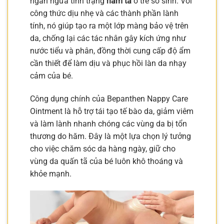
ngăn ngừa tình trạng
hăm tã
ở trẻ sơ sinh. Với
công thức dịu nhẹ và các thành phần lành
tính, nó giúp tạo ra một lớp màng bảo vệ trên
da, chống lại các tác nhân gây kích ứng như
nước tiểu và phân, đồng thời cung cấp độ ẩm
cần thiết để làm dịu và phục hồi làn da nhạy
cảm của bé.
Công dụng chính của Bepanthen Nappy Care
Ointment là hỗ trợ tái tạo tế bào da, giảm viêm
và làm lành nhanh chóng các vùng da bị tổn
thương do hăm. Đây là một lựa chọn lý tưởng
cho việc chăm sóc da hàng ngày, giữ cho
vùng da quấn tã của bé luôn khô thoáng và
khỏe mạnh.