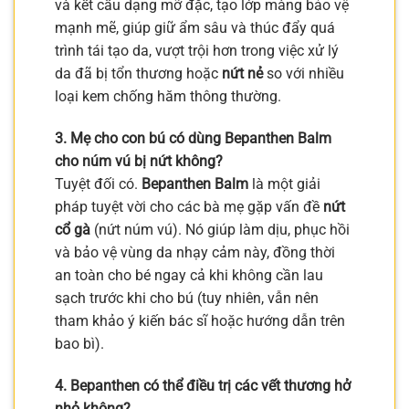
và kết cấu dạng mỡ đặc, tạo lớp màng bảo vệ
mạnh mẽ, giúp giữ ẩm sâu và thúc đẩy quá
trình tái tạo da, vượt trội hơn trong việc xử lý
da đã bị tổn thương hoặc
nứt nẻ
so với nhiều
loại kem chống hăm thông thường.
3. Mẹ cho con bú có dùng Bepanthen Balm
cho núm vú bị nứt không?
Tuyệt đối có.
Bepanthen Balm
là một giải
pháp tuyệt vời cho các bà mẹ gặp vấn đề
nứt
cổ gà
(nứt núm vú). Nó giúp làm dịu, phục hồi
và bảo vệ vùng da nhạy cảm này, đồng thời
an toàn cho bé ngay cả khi không cần lau
sạch trước khi cho bú (tuy nhiên, vẫn nên
tham khảo ý kiến bác sĩ hoặc hướng dẫn trên
bao bì).
4. Bepanthen có thể điều trị các vết thương hở
nhỏ không?