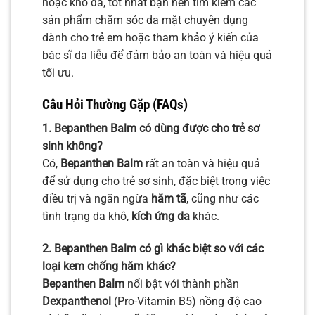
hoặc khô da, tốt nhất bạn nên tìm kiếm các
sản phẩm chăm sóc da mặt chuyên dụng
dành cho trẻ em hoặc tham khảo ý kiến của
bác sĩ da liễu để đảm bảo an toàn và hiệu quả
tối ưu.
Câu Hỏi Thường Gặp (FAQs)
1. Bepanthen Balm có dùng được cho trẻ sơ
sinh không?
Có,
Bepanthen Balm
rất an toàn và hiệu quả
để sử dụng cho trẻ sơ sinh, đặc biệt trong việc
điều trị và ngăn ngừa
hăm tã
, cũng như các
tình trạng da khô,
kích ứng da
khác.
2. Bepanthen Balm có gì khác biệt so với các
loại kem chống hăm khác?
Bepanthen Balm
nổi bật với thành phần
Dexpanthenol
(Pro-Vitamin B5) nồng độ cao