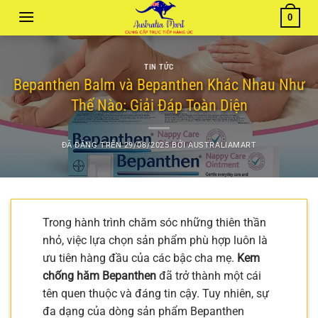
Chuyển
0
đến
nội
dung
TIN TỨC
Bepanthen Balm và Bepanthen Khác Nhau Như
Thế Nào: Giải Đáp Toàn Diện
ĐÃ ĐĂNG TRÊN
29/08/2025
BỞI
AUSTRALIAMART
Trong hành trình chăm sóc những thiên thần
nhỏ, việc lựa chọn sản phẩm phù hợp luôn là
ưu tiên hàng đầu của các bậc cha mẹ.
Kem
chống hăm Bepanthen
đã trở thành một cái
tên quen thuộc và đáng tin cậy. Tuy nhiên, sự
đa dạng của dòng sản phẩm Bepanthen