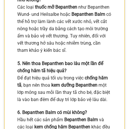
Các loại
thuốc mỡ Bepanthen
như Bepanthen
Wund- und Heilsalbe hoặc
Bepanthen Balm
có
thể hỗ trợ làm lành các vết xước nhỏ, vết cắt
nông hoặc trầy da bằng cách tạo môi trường
ẩm và bảo vệ vết thương. Tuy nhiên, đối với
vết thương hở sâu hoặc nhiễm trùng, cần
tham khảo ý kiến bác sĩ.
5. Nên thoa Bepanthen bao lâu một lần để
chống hăm tã hiệu quả?
Để đạt hiệu quả tối ưu trong việc
chống hăm
tã
, bạn nên thoa
kem dưỡng Bepanthen
một
lớp mỏng sau mỗi lần thay tã cho bé, đặc biệt
là vào ban đêm để duy trì lớp bảo vệ lâu dài.
6. Bepanthen Balm có mùi không?
Hầu hết các sản phẩm
Bepanthen Balm
và
các loại
kem chống hăm Bepanthen
khác đều