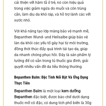
cải thiện vết hăm tã ở trẻ, nó còn hiệu quả
trong việc giảm ngứa do muỗi và côn trùng
cắn, làm dịu da khô ráp, và hỗ trợ lành các vết
xước nhỏ.
Với khả năng tạo lớp màng bảo vệ mạnh mẽ,
Bepanthen Wund- und Heilsalbe giúp bảo vệ
làn da khỏi các yếu tố gây hại từ môi trường,
đồng thời thúc đẩy quá trình tái tạo da, giúp
da nhanh chóng phục hồi. Đây là sản phẩm lý
tưởng để có sẵn trong tủ thuốc gia đình, giải
quyết nhiều vấn đề da liễu thông thường.
Bepanthen Balm: Đặc Tính Nổi Bật Và Ứng Dụng
Thực Tiễn
Bepanthen Balm
là một loại
kem dưỡng
Bepanthen
đặc biệt, được bào chế dưới dạng
thuốc mỡ cô đặc, có dung tích phổ biến là 30g