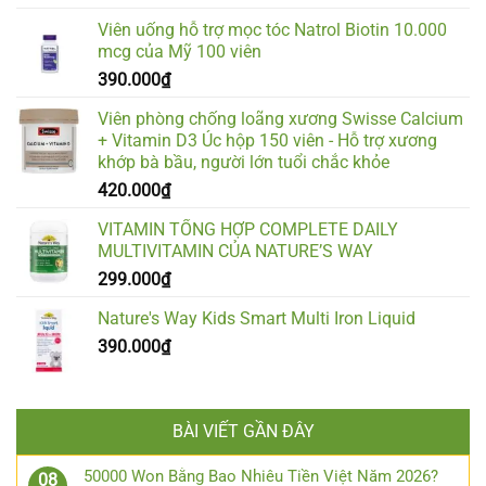
Viên uống hỗ trợ mọc tóc Natrol Biotin 10.000
mcg của Mỹ 100 viên
390.000
₫
Viên phòng chống loãng xương Swisse Calcium
+ Vitamin D3 Úc hộp 150 viên - Hỗ trợ xương
khớp bà bầu, người lớn tuổi chắc khỏe
420.000
₫
VITAMIN TỔNG HỢP COMPLETE DAILY
MULTIVITAMIN CỦA NATURE’S WAY
299.000
₫
Nature's Way Kids Smart Multi Iron Liquid
390.000
₫
BÀI VIẾT GẦN ĐÂY
50000 Won Bằng Bao Nhiêu Tiền Việt Năm 2026?
08