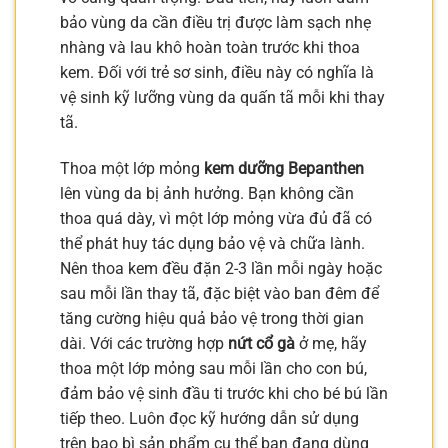
bảo vùng da cần điều trị được làm sạch nhẹ
nhàng và lau khô hoàn toàn trước khi thoa
kem. Đối với trẻ sơ sinh, điều này có nghĩa là
vệ sinh kỹ lưỡng vùng da quấn tã mỗi khi thay
tã.
Thoa một lớp mỏng
kem dưỡng Bepanthen
lên vùng da bị ảnh hưởng. Bạn không cần
thoa quá dày, vì một lớp mỏng vừa đủ đã có
thể phát huy tác dụng bảo vệ và chữa lành.
Nên thoa kem đều đặn 2-3 lần mỗi ngày hoặc
sau mỗi lần thay tã, đặc biệt vào ban đêm để
tăng cường hiệu quả bảo vệ trong thời gian
dài. Với các trường hợp
nứt cổ gà
ở mẹ, hãy
thoa một lớp mỏng sau mỗi lần cho con bú,
đảm bảo vệ sinh đầu ti trước khi cho bé bú lần
tiếp theo. Luôn đọc kỹ hướng dẫn sử dụng
trên bao bì sản phẩm cụ thể bạn đang dùng