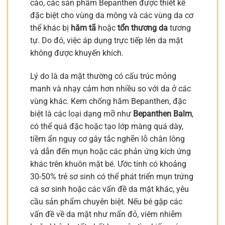
cáo, các sản phẩm Bepanthen được thiết kế
đặc biệt cho vùng da mông và các vùng da cơ
thể khác bị
hăm tã
hoặc
tổn thương da
tương
tự. Do đó, việc áp dụng trực tiếp lên da mặt
không được khuyến khích.
Lý do là da mặt thường có cấu trúc mỏng
manh và nhạy cảm hơn nhiều so với da ở các
vùng khác. Kem chống hăm Bepanthen, đặc
biệt là các loại dạng mỡ như
Bepanthen Balm
,
có thể quá đặc hoặc tạo lớp màng quá dày,
tiềm ẩn nguy cơ gây tắc nghẽn lỗ chân lông
và dẫn đến mụn hoặc các phản ứng kích ứng
khác trên khuôn mặt bé. Ước tính có khoảng
30-50% trẻ sơ sinh có thể phát triển mụn trứng
cá sơ sinh hoặc các vấn đề da mặt khác, yêu
cầu sản phẩm chuyên biệt. Nếu bé gặp các
vấn đề về da mặt như mẩn đỏ, viêm nhiễm