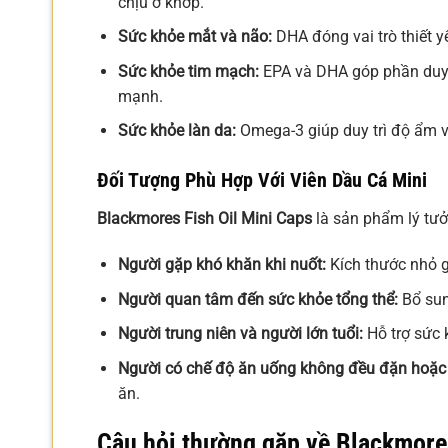
chịu ở khớp.
Sức khỏe mắt và não:
DHA đóng vai trò thiết y
Sức khỏe tim mạch:
EPA và DHA góp phần duy t
mạnh.
Sức khỏe làn da:
Omega-3 giúp duy trì độ ẩm v
Đối Tượng Phù Hợp Với Viên Dầu Cá Mini
Blackmores Fish Oil Mini Caps
là sản phẩm lý tưở
Người gặp khó khăn khi nuốt:
Kích thước nhỏ g
Người quan tâm đến sức khỏe tổng thể:
Bổ sun
Người trung niên và người lớn tuổi:
Hỗ trợ sức 
Người có chế độ ăn uống không đều đặn hoặc
ăn.
Câu hỏi thường gặp về Blackmores