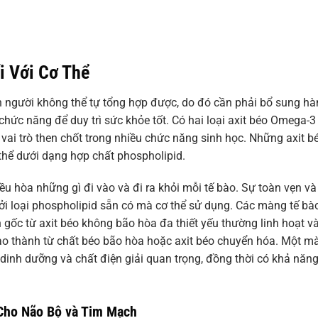
 Với Cơ Thể
n người không thể tự tổng hợp được, do đó cần phải bổ sung h
ức năng để duy trì sức khỏe tốt. Có hai loại axit béo Omega-3
 vai trò then chốt trong nhiều chức năng sinh học. Những axit b
thể dưới dạng hợp chất phospholipid.
ều hòa những gì đi vào và đi ra khỏi mỗi tế bào. Sự toàn vẹn và
ởi loại phospholipid sẵn có mà cơ thể sử dụng. Các màng tế bà
gốc từ axit béo không bão hòa đa thiết yếu thường linh hoạt v
ạo thành từ chất béo bão hòa hoặc axit béo chuyển hóa. Một m
 dinh dưỡng và chất điện giải quan trọng, đồng thời có khả năn
Cho Não Bộ và Tim Mạch