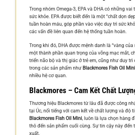
Trong nhóm Omega-3, EPA và DHA có những vai trò 
sức khỏe. EPA được biết đến là một “chất dọn dẹ
tuần hoàn máu, góp phần vào việc duy trì sức kh
các vấn đề liên quan đến hệ thống tuần hoàn.
Trong khi đó, DHA được mệnh danh là “vàng của n
một thành phần quan trọng của võng mạc mắt, ch
triển não bộ và thị giác ở trẻ em, cũng như duy t
trong các sản phẩm như
Blackmores Fish Oil Min
nhiều hệ cơ quan.
Blackmores – Cam Kết Chất Lượn
Thương hiệu Blackmores từ lâu đã được công nh
tại Úc, nổi tiếng với cam kết về chất lượng và độ
Blackmores Fish Oil Mini
, luôn là lựa chọn hàng 
thô đến sản phẩm cuối cùng. Sự tin cậy này đến t
xuất.