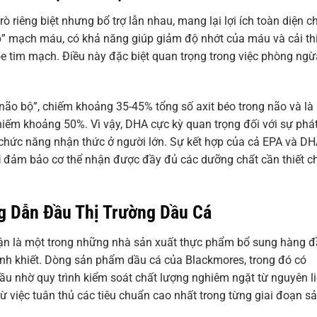
riêng biệt nhưng bổ trợ lẫn nhau, mang lại lợi ích toàn diện c
p” mạch máu, có khả năng giúp giảm độ nhớt của máu và cải th
ỏe tim mạch. Điều này đặc biệt quan trọng trong việc phòng ngừ
ão bộ”, chiếm khoảng 35-45% tổng số axit béo trong não và là
iếm khoảng 50%. Vì vậy, DHA cực kỳ quan trọng đối với sự phá
rì chức năng nhận thức ở người lớn. Sự kết hợp của cả EPA và D
i
đảm bảo cơ thể nhận được đầy đủ các dưỡng chất cần thiết c
g Dẫn Đầu Thị Trường Dầu Cá
ận là một trong những nhà sản xuất thực phẩm bổ sung hàng 
 tinh khiết. Dòng sản phẩm dầu cá của Blackmores, trong đó có
đầu nhờ quy trình kiểm soát chất lượng nghiêm ngặt từ nguyên l
ừ việc tuân thủ các tiêu chuẩn cao nhất trong từng giai đoạn s