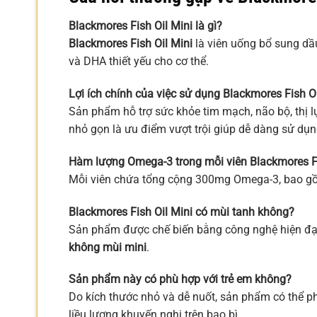
Blackmores Fish Oil Mini là gì?
Blackmores Fish Oil Mini
là viên uống bổ sung dầ
và DHA thiết yếu cho cơ thể.
Lợi ích chính của việc sử dụng Blackmores Fish Oil
Sản phẩm hỗ trợ sức khỏe tim mạch, não bộ, thị l
nhỏ gọn là ưu điểm vượt trội giúp dễ dàng sử dụn
Hàm lượng Omega-3 trong mỗi viên Blackmores Fis
Mỗi viên chứa tổng cộng 300mg Omega-3, bao 
Blackmores Fish Oil Mini có mùi tanh không?
Sản phẩm được chế biến bằng công nghệ hiện đại 
không mùi mini
.
Sản phẩm này có phù hợp với trẻ em không?
Do kích thước nhỏ và dễ nuốt, sản phẩm có thể p
liều lượng khuyến nghị trên bao bì.