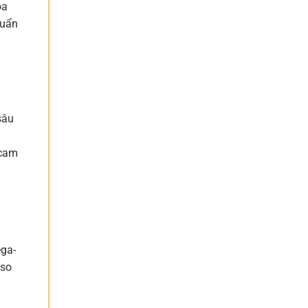
óa
huẩn
sâu
cam
ega-
 so