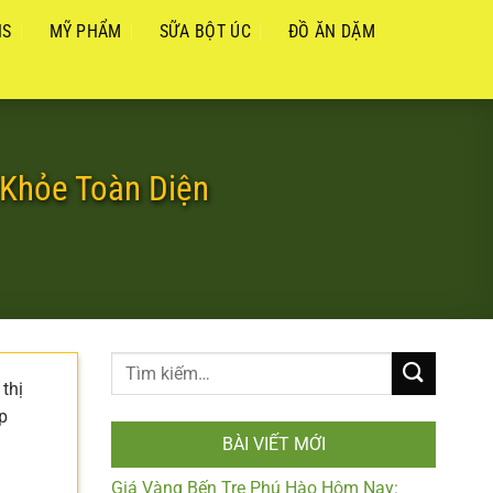
NS
MỸ PHẨM
SỮA BỘT ÚC
ĐỒ ĂN DẶM
 Khỏe Toàn Diện
thị
p
BÀI VIẾT MỚI
Giá Vàng Bến Tre Phú Hào Hôm Nay: