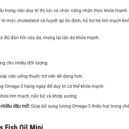
ếu trong việc duy trì thị lực và chức năng nhận thức khỏe mạnh.
rì mức cholesterol và huyết áp ổn định, hỗ trợ hệ tim mạch kh
à độ đàn hồi của da, mang lại làn da khỏe mạnh.
ng cho nhiều đối tượng:
iúp việc uống thuốc trở nên dễ dàng hơn.
g Omega-3 hàng ngày để duy trì cơ thể khỏe mạnh.
khỏe tim mạch, não bộ và khớp xương.
 nhiều dầu mỡ:
Giúp bổ sung lượng Omega-3 thiếu hụt trong ch
 Fish Oil Mini