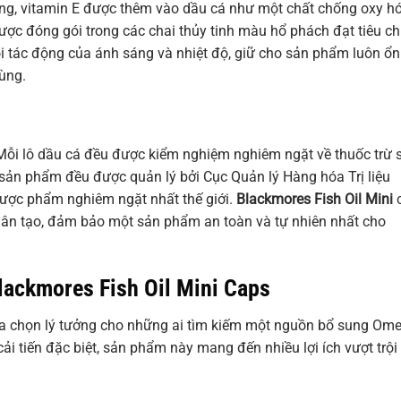
ợng, vitamin E được thêm vào dầu cá như một chất chống oxy h
ợc đóng gói trong các chai thủy tinh màu hổ phách đạt tiêu c
i tác động của ánh sáng và nhiệt độ, giữ cho sản phẩm luôn ổn
dùng.
Mỗi lô dầu cá đều được kiểm nghiệm nghiêm ngặt về thuốc trừ 
 sản phẩm đều được quản lý bởi Cục Quản lý Hàng hóa Trị liệu
dược phẩm nghiêm ngặt nhất thế giới.
Blackmores Fish Oil Mini
hân tạo, đảm bảo một sản phẩm an toàn và tự nhiên nhất cho
ackmores Fish Oil Mini Caps
ựa chọn lý tưởng cho những ai tìm kiếm một nguồn bổ sung Om
 cải tiến đặc biệt, sản phẩm này mang đến nhiều lợi ích vượt trội