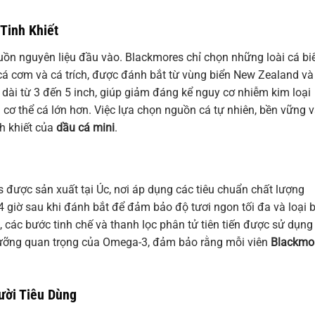
Tinh Khiết
ồn nguyên liệu đầu vào. Blackmores chỉ chọn những loài cá bi
cá cơm và cá trích, được đánh bắt từ vùng biển New Zealand và
dài từ 3 đến 5 inch, giúp giảm đáng kể nguy cơ nhiễm kim loại
 cơ thể cá lớn hơn. Việc lựa chọn nguồn cá tự nhiên, bền vững và
nh khiết của
dầu cá mini
.
được sản xuất tại Úc, nơi áp dụng các tiêu chuẩn chất lượng
 giờ sau khi đánh bắt để đảm bảo độ tươi ngon tối đa và loại 
 các bước tinh chế và thanh lọc phân tử tiên tiến được sử dụng
h dưỡng quan trọng của Omega-3, đảm bảo rằng mỗi viên
Blackmo
ười Tiêu Dùng