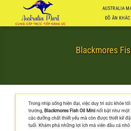
Chuyển
AUSTRALIA MA
đến
nội
ĐỒ ĂN KHÁC
dung
Blackmores Fis
Trong nhịp sống hiện đại, việc duy trì sức khỏe tố
trường,
Blackmores Fish Oil Mini
nổi bật như một 
các dưỡng chất thiết yếu mà còn được thiết kế đặc
tuổi. Khám phá những lợi ích mà viên dầu cá nhỏ