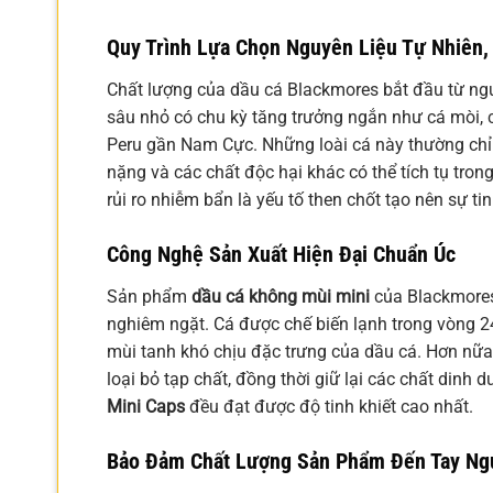
Quy Trình Lựa Chọn Nguyên Liệu Tự Nhiên, 
Chất lượng của dầu cá Blackmores bắt đầu từ ngu
sâu nhỏ có chu kỳ tăng trưởng ngắn như cá mòi, 
Peru gần Nam Cực. Những loài cá này thường chỉ 
nặng và các chất độc hại khác có thể tích tụ trong
rủi ro nhiễm bẩn là yếu tố then chốt tạo nên sự ti
Công Nghệ Sản Xuất Hiện Đại Chuẩn Úc
Sản phẩm
dầu cá không mùi mini
của Blackmores 
nghiêm ngặt. Cá được chế biến lạnh trong vòng 24
mùi tanh khó chịu đặc trưng của dầu cá. Hơn nữa,
loại bỏ tạp chất, đồng thời giữ lại các chất din
Mini Caps
đều đạt được độ tinh khiết cao nhất.
Bảo Đảm Chất Lượng Sản Phẩm Đến Tay Ng