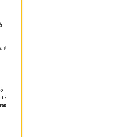
ển
 ít
bỏ
 để
res