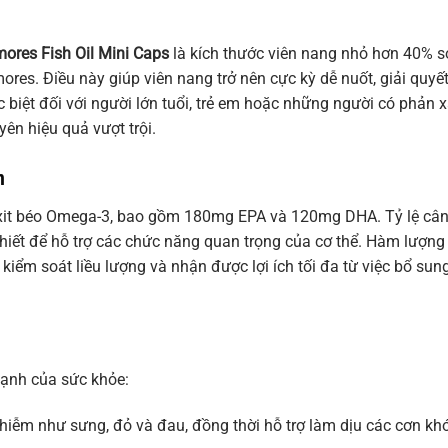
ores Fish Oil Mini Caps
là kích thước viên nang nhỏ hơn 40% s
es. Điều này giúp viên nang trở nên cực kỳ dễ nuốt, giải quyế
c biệt đối với người lớn tuổi, trẻ em hoặc những người có phản 
ên hiệu quả vượt trội.
n
it béo Omega-3, bao gồm 180mg EPA và 120mg DHA. Tỷ lệ câ
iết để hỗ trợ các chức năng quan trọng của cơ thể. Hàm lượng
iểm soát liều lượng và nhận được lợi ích tối đa từ việc bổ sun
cạnh của sức khỏe:
hiễm như sưng, đỏ và đau, đồng thời hỗ trợ làm dịu các cơn kh