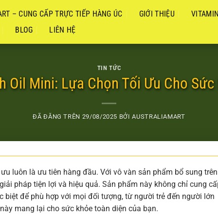
RT – CUNG CẤP TRỰC TIẾP HÀNG ÚC
GIỚI THIỆU
VITAMI
BLOG
LIÊN HỆ
TIN TỨC
h Oil Mini: Lựa Chọn Tối Ưu Cho Sức
ĐÃ ĐĂNG TRÊN
29/08/2025
BỞI
AUSTRALIAMART
i ưu luôn là ưu tiên hàng đầu. Với vô vàn sản phẩm bổ sung trên 
giải pháp tiện lợi và hiệu quả. Sản phẩm này không chỉ cung cấ
 biệt để phù hợp với mọi đối tượng, từ người trẻ đến người lớn
 này mang lại cho sức khỏe toàn diện của bạn.