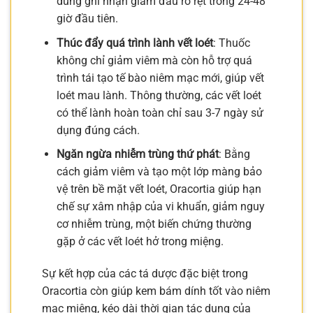
dùng ghi nhận giảm đau rõ rệt trong 24-48
giờ đầu tiên.
Thúc đẩy quá trình lành vết loét
: Thuốc
không chỉ giảm viêm mà còn hỗ trợ quá
trình tái tạo tế bào niêm mạc mới, giúp vết
loét mau lành. Thông thường, các vết loét
có thể lành hoàn toàn chỉ sau 3-7 ngày sử
dụng đúng cách.
Ngăn ngừa nhiễm trùng thứ phát
: Bằng
cách giảm viêm và tạo một lớp màng bảo
vệ trên bề mặt vết loét, Oracortia giúp hạn
chế sự xâm nhập của vi khuẩn, giảm nguy
cơ nhiễm trùng, một biến chứng thường
gặp ở các vết loét hở trong miệng.
Sự kết hợp của các tá dược đặc biệt trong
Oracortia còn giúp kem bám dính tốt vào niêm
mạc miệng, kéo dài thời gian tác dụng của