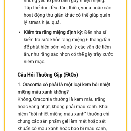
những yếu tố phổ biến gây nhiệt miệng.
Tập thể dục đều đặn, thiền, yoga hoặc các
hoạt động thư giãn khác có thể giúp quản
lý stress hiệu quả.
Kiểm tra răng miệng định kỳ
: Đến nha sĩ
kiểm tra sức khỏe răng miệng 6 tháng/lần
để phát hiện sớm và xử lý các vấn đề tiềm
ẩn, như răng sắc nhọn có thể gây trầy xước
niêm mạc.
Câu Hỏi Thường Gặp (FAQs)
1. Oracortia có phải là một loại kem bôi nhiệt
miệng màu xanh không?
Không, Oracortia thường là kem màu trắng
hoặc vàng nhạt, không phải màu xanh. Khái
niệm “bôi nhiệt miệng màu xanh” thường chỉ
chung các sản phẩm gel làm mát hoặc sát
khuẩn có màu xanh hoặc bao bì màu xanh,