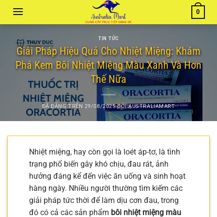
Chuyển
0
đến
nội
TIN TỨC
dung
Giải Pháp Hiệu Quả Cho Nhiệt Miệng: Khám
Phá Kem Bôi Nhiệt Miệng Màu Xanh Và Hơn
Thế Nữa
ĐÃ ĐĂNG TRÊN
29/08/2025
BỞI
AUSTRALIAMART
Nhiệt miệng, hay còn gọi là loét áp-tơ, là tình
trạng phổ biến gây khó chịu, đau rát, ảnh
hưởng đáng kể đến việc ăn uống và sinh hoạt
hàng ngày. Nhiều người thường tìm kiếm các
giải pháp tức thời để làm dịu cơn đau, trong
đó có cả các sản phẩm
bôi nhiệt miệng màu