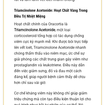
Triamcinolone Acetonide: Hoạt Chất Vàng Trong
Điều Trị Nhiệt Miệng
Hoạt chất chính của Oracortia là
Triamcinolone Acetonide
, một loại
corticosteroid tổng hợp có tác dụng chống
viêm cực kỳ mạnh mẽ. Khi được bôi trực tiếp
lên vết loét, Triamcinolone Acetonide nhanh
chóng thẩm thấu vào niêm mạc, ức chế sự
giải phóng các chất trung gian gây viêm như
prostaglandin và leukotriene. Điều này dẫn
đến việc giảm sưng, đỏ và đau một cách
đáng kể, giúp người bệnh cảm thấy dễ chịu
hơn chỉ sau vài giờ.
Cơ chế kháng viêm này không chỉ giúp giảm
triệu chứng mà còn tạo điều kiện thuận lợi cho
quá trình phục hồi tự nhiên của cơ thể. Nó