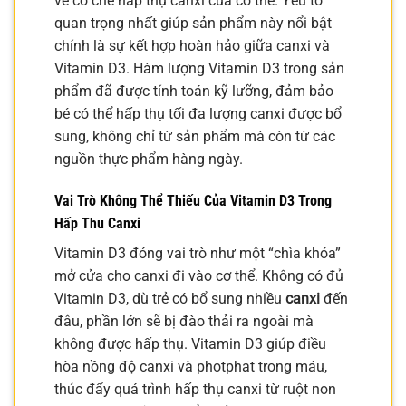
về cơ chế hấp thụ canxi của cơ thể. Yếu tố
quan trọng nhất giúp sản phẩm này nổi bật
chính là sự kết hợp hoàn hảo giữa canxi và
Vitamin D3. Hàm lượng Vitamin D3 trong sản
phẩm đã được tính toán kỹ lưỡng, đảm bảo
bé có thể hấp thụ tối đa lượng canxi được bổ
sung, không chỉ từ sản phẩm mà còn từ các
nguồn thực phẩm hàng ngày.
Vai Trò Không Thể Thiếu Của Vitamin D3 Trong
Hấp Thu Canxi
Vitamin D3 đóng vai trò như một “chìa khóa”
mở cửa cho canxi đi vào cơ thể. Không có đủ
Vitamin D3, dù trẻ có bổ sung nhiều
canxi
đến
đâu, phần lớn sẽ bị đào thải ra ngoài mà
không được hấp thụ. Vitamin D3 giúp điều
hòa nồng độ canxi và photphat trong máu,
thúc đẩy quá trình hấp thụ canxi từ ruột non