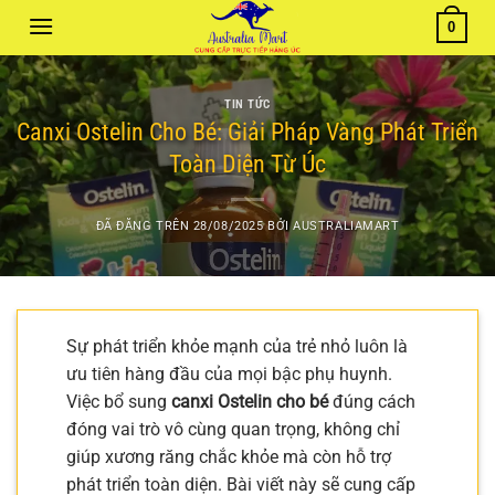
Chuyển
0
đến
nội
dung
TIN TỨC
Canxi Ostelin Cho Bé: Giải Pháp Vàng Phát Triển
Toàn Diện Từ Úc
ĐÃ ĐĂNG TRÊN
28/08/2025
BỞI
AUSTRALIAMART
Sự phát triển khỏe mạnh của trẻ nhỏ luôn là
ưu tiên hàng đầu của mọi bậc phụ huynh.
Việc bổ sung
canxi Ostelin cho bé
đúng cách
đóng vai trò vô cùng quan trọng, không chỉ
giúp xương răng chắc khỏe mà còn hỗ trợ
phát triển toàn diện. Bài viết này sẽ cung cấp