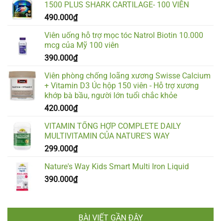
1500 PLUS SHARK CARTILAGE- 100 VIÊN
490.000
₫
Viên uống hỗ trợ mọc tóc Natrol Biotin 10.000
mcg của Mỹ 100 viên
390.000
₫
Viên phòng chống loãng xương Swisse Calcium
+ Vitamin D3 Úc hộp 150 viên - Hỗ trợ xương
khớp bà bầu, người lớn tuổi chắc khỏe
420.000
₫
VITAMIN TỔNG HỢP COMPLETE DAILY
MULTIVITAMIN CỦA NATURE’S WAY
299.000
₫
Nature's Way Kids Smart Multi Iron Liquid
390.000
₫
BÀI VIẾT GẦN ĐÂY