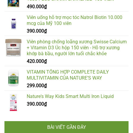
490.000
₫
Viên uống hỗ trợ mọc tóc Natrol Biotin 10.000
mcg của Mỹ 100 viên
390.000
₫
Viên phòng chống loãng xương Swisse Calcium
+ Vitamin D3 Úc hộp 150 viên - Hỗ trợ xương
khớp bà bầu, người lớn tuổi chắc khỏe
420.000
₫
VITAMIN TỔNG HỢP COMPLETE DAILY
MULTIVITAMIN CỦA NATURE’S WAY
299.000
₫
Nature's Way Kids Smart Multi Iron Liquid
390.000
₫
BÀI VIẾT GẦN ĐÂY