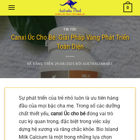
Chuyển
0
đến
nội
dung
TIN TỨC
Canxi Úc Cho Bé: Giải Pháp Vàng Phát Triển
Toàn Diện
ĐÃ ĐĂNG TRÊN
29/08/2025
BỞI
AUSTRALIAMART
Sự phát triển của trẻ nhỏ luôn là ưu tiên hàng
đầu của mọi bậc cha mẹ. Trong số các dưỡng
chất thiết yếu,
canxi Úc cho bé
đóng vai trò
cực kỳ quan trọng, đặc biệt trong việc xây
dựng hệ xương và răng chắc khỏe. Bio Island
Milk Calcium là một trong những lựa chọn