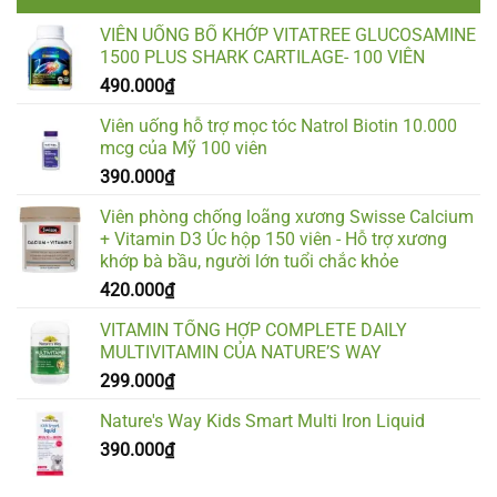
VIÊN UỐNG BỔ KHỚP VITATREE GLUCOSAMINE
1500 PLUS SHARK CARTILAGE- 100 VIÊN
490.000
₫
Viên uống hỗ trợ mọc tóc Natrol Biotin 10.000
mcg của Mỹ 100 viên
390.000
₫
Viên phòng chống loãng xương Swisse Calcium
+ Vitamin D3 Úc hộp 150 viên - Hỗ trợ xương
khớp bà bầu, người lớn tuổi chắc khỏe
420.000
₫
VITAMIN TỔNG HỢP COMPLETE DAILY
MULTIVITAMIN CỦA NATURE’S WAY
299.000
₫
Nature's Way Kids Smart Multi Iron Liquid
390.000
₫