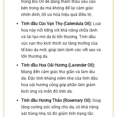
trong Bio Oil dễ dàng thẩm thấu sâu vào
bên trong da mà không để lại cảm giác
nhờn dính, tối ưu hóa hiệu quả điều trị.
Tinh dầu Cúc Vạn Thọ (Calendula Oil):
Loài
hoa này nổi tiếng với khả năng chữa lành
và tái tạo mô da bị tổn thương. Tinh dầu
cúc vạn thọ kích thích sự tăng trưởng của
tế bào da mới, giúp làm lành các vết sẹo và
tổn thương da.
Tinh dầu Hoa Oải Hương (Lavender Oil):
Mang đến cảm giác thư giãn và làm dịu
da. Đặc tính kháng viêm nhẹ của tinh dầu
hoa oải hương cũng góp phần làm giảm
kích ứng và mẩn đỏ trên da.
Tinh dầu Hương Thảo (Rosemary Oil):
Giúp
tăng cường sức sống cho da, có khả năng
sát trùng nhẹ, từ đó giảm tình trạng tắc