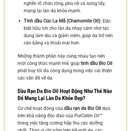
nghẽn lỗ chân lông, phù nề và sưng tấy,
mang lại làn da khỏe mạnh.
Tinh dầu Cúc La Mã (Chamomile Oil):
Đặc
biệt hữu ích cho làn da nhạy cảm nhờ tác
dụng làm dịu và giảm viêm, giúp da trở nên
cân bằng và thoải mái hơn.
Những thành phần này cùng nhau tạo nên
một công thức mạnh mẽ, giúp
tinh dầu Bio Oil
phát huy tối đa công dụng trong việc cải thiện
các vấn đề về da.
Dầu Rạn Da Bio Oil Hoạt Động Như Thế Nào
Để Mang Lại Làn Da Khỏe Đẹp?
Cơ chế hoạt động của
dầu rạn da Bio Oil
dựa
trên khả năng độc đáo của PurCellin Oil™
trong việc tăng cường hấp thụ các dưỡng
chất. Thay vì chỉ nằm trên bề mặt da, các