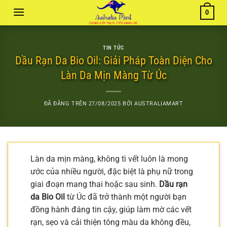
Chuyển
0
đến
nội
dung
TIN TỨC
Dầu Rạn Da Bio Oil: Giải Pháp Toàn Diện Cho
Làn Da Mịn Màng Từ Úc
ĐÃ ĐĂNG TRÊN
27/08/2025
BỞI
AUSTRALIAMART
Làn da mịn màng, không tì vết luôn là mong
ước của nhiều người, đặc biệt là phụ nữ trong
giai đoạn mang thai hoặc sau sinh.
Dầu rạn
da Bio Oil
từ Úc đã trở thành một người bạn
đồng hành đáng tin cậy, giúp làm mờ các vết
rạn, sẹo và cải thiện tông màu da không đều,