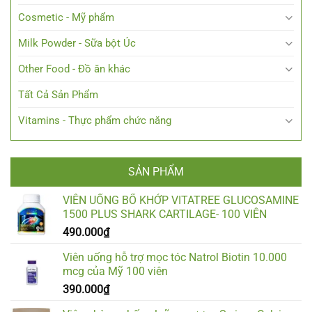
Cosmetic - Mỹ phẩm
Milk Powder - Sữa bột Úc
Other Food - Đồ ăn khác
Tất Cả Sản Phẩm
Vitamins - Thực phẩm chức năng
SẢN PHẨM
VIÊN UỐNG BỔ KHỚP VITATREE GLUCOSAMINE
1500 PLUS SHARK CARTILAGE- 100 VIÊN
490.000
₫
Viên uống hỗ trợ mọc tóc Natrol Biotin 10.000
mcg của Mỹ 100 viên
390.000
₫