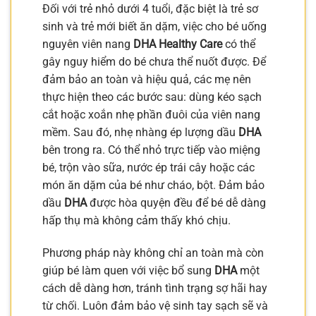
Đối với trẻ nhỏ dưới 4 tuổi, đặc biệt là trẻ sơ
sinh và trẻ mới biết ăn dặm, việc cho bé uống
nguyên viên nang
DHA Healthy Care
có thể
gây nguy hiểm do bé chưa thể nuốt được. Để
đảm bảo an toàn và hiệu quả, các mẹ nên
thực hiện theo các bước sau: dùng kéo sạch
cắt hoặc xoắn nhẹ phần đuôi của viên nang
mềm. Sau đó, nhẹ nhàng ép lượng dầu
DHA
bên trong ra. Có thể nhỏ trực tiếp vào miệng
bé, trộn vào sữa, nước ép trái cây hoặc các
món ăn dặm của bé như cháo, bột. Đảm bảo
dầu
DHA
được hòa quyện đều để bé dễ dàng
hấp thụ mà không cảm thấy khó chịu.
Phương pháp này không chỉ an toàn mà còn
giúp bé làm quen với việc bổ sung
DHA
một
cách dễ dàng hơn, tránh tình trạng sợ hãi hay
từ chối. Luôn đảm bảo vệ sinh tay sạch sẽ và