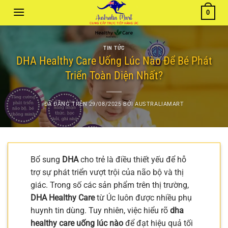
Chuyển
0
đến
nội
dung
TIN TỨC
DHA Healthy Care Uống Lúc Nào Để Bé Phát
Triển Toàn Diện Nhất?
ĐÃ ĐĂNG TRÊN
29/08/2025
BỞI
AUSTRALIAMART
Bổ sung
DHA
cho trẻ là điều thiết yếu để hỗ
trợ sự phát triển vượt trội của não bộ và thị
giác. Trong số các sản phẩm trên thị trường,
DHA Healthy Care
từ Úc luôn được nhiều phụ
huynh tin dùng. Tuy nhiên, việc hiểu rõ
dha
healthy care uống lúc nào
để đạt hiệu quả tối