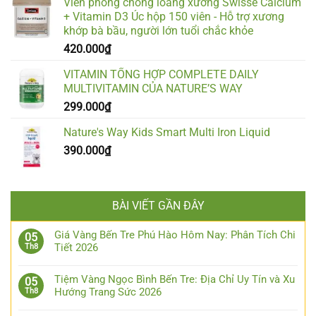
Viên phòng chống loãng xương Swisse Calcium
+ Vitamin D3 Úc hộp 150 viên - Hỗ trợ xương
khớp bà bầu, người lớn tuổi chắc khỏe
420.000
₫
VITAMIN TỔNG HỢP COMPLETE DAILY
MULTIVITAMIN CỦA NATURE’S WAY
299.000
₫
Nature's Way Kids Smart Multi Iron Liquid
390.000
₫
BÀI VIẾT GẦN ĐÂY
Giá Vàng Bến Tre Phú Hào Hôm Nay: Phân Tích Chi
05
Tiết 2026
Th8
Tiệm Vàng Ngọc Bình Bến Tre: Địa Chỉ Uy Tín và Xu
05
Hướng Trang Sức 2026
Th8