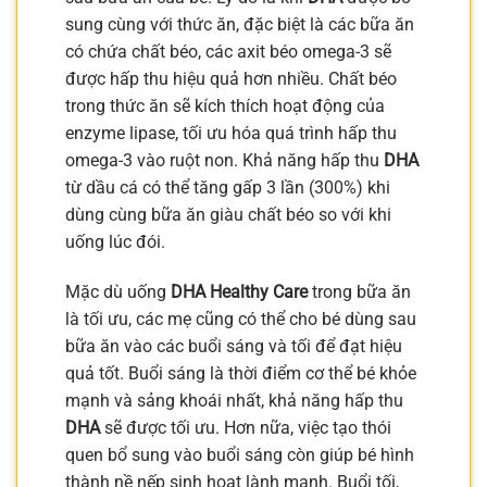
sung cùng với thức ăn, đặc biệt là các bữa ăn
có chứa chất béo, các axit béo omega-3 sẽ
được hấp thu hiệu quả hơn nhiều. Chất béo
trong thức ăn sẽ kích thích hoạt động của
enzyme lipase, tối ưu hóa quá trình hấp thu
omega-3 vào ruột non. Khả năng hấp thu
DHA
từ dầu cá có thể tăng gấp 3 lần (300%) khi
dùng cùng bữa ăn giàu chất béo so với khi
uống lúc đói.
Mặc dù uống
DHA Healthy Care
trong bữa ăn
là tối ưu, các mẹ cũng có thể cho bé dùng sau
bữa ăn vào các buổi sáng và tối để đạt hiệu
quả tốt. Buổi sáng là thời điểm cơ thể bé khỏe
mạnh và sảng khoái nhất, khả năng hấp thu
DHA
sẽ được tối ưu. Hơn nữa, việc tạo thói
quen bổ sung vào buổi sáng còn giúp bé hình
thành nề nếp sinh hoạt lành mạnh. Buổi tối,