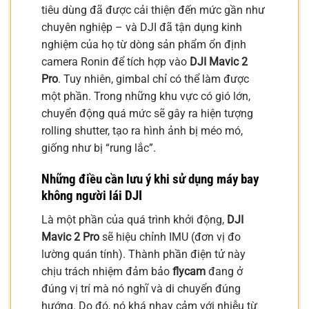
tiêu dùng đã được cải thiện đến mức gần như
chuyên nghiệp – và DJI đã tận dụng kinh
nghiệm của họ từ dòng sản phẩm ổn định
camera Ronin để tích hợp vào
DJI Mavic 2
Pro
. Tuy nhiên, gimbal chỉ có thể làm được
một phần. Trong những khu vực có gió lớn,
chuyển động quá mức sẽ gây ra hiện tượng
rolling shutter, tạo ra hình ảnh bị méo mó,
giống như bị “rung lắc”.
Những điều cần lưu ý khi sử dụng máy bay
không người lái DJI
Là một phần của quá trình khởi động,
DJI
Mavic 2 Pro
sẽ hiệu chỉnh IMU (đơn vị đo
lường quán tính). Thành phần điện tử này
chịu trách nhiệm đảm bảo
flycam
đang ở
đúng vị trí mà nó nghĩ và di chuyển đúng
hướng. Do đó, nó khá nhạy cảm với nhiễu từ