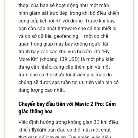
thoại của bạn sẽ hoạt động như một màn
hình giám sát trực tiếp, trong khi bộ điều khiển
cung cấp kết nối RF với drone. Trước khi bay,
bạn cần cập nhật firmware cho cả hai thiết bị
và cơ sở dữ liệu geofencing – một cơ chế
quan trọng giúp máy bay không người lái
tránh bay vào các khu vực bị cấm. Bộ “Fly
More Kit” (khoảng 139 USD) là một phụ kiện
đáng cân nhắc, cung cấp thêm pin và một
trạm sạc có thể chứa tới 4 viên pin, mặc dù
chúng sẽ được sạc tuần tự, ưu tiên viên pin có
dung lượng cao nhất.
Chuyến bay đầu tiên với Mavic 2 Pro: Cảm
giác thăng hoa
Việc định hướng trong không gian 3D khi điều
khiển
flycam
ban đầu có thể mất một chút
thời gian để làm quen. Tuy nhiên, việc điều