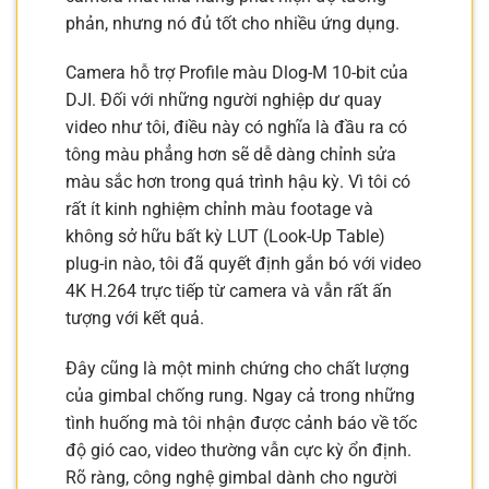
phản, nhưng nó đủ tốt cho nhiều ứng dụng.
Camera hỗ trợ Profile màu Dlog-M 10-bit của
DJI. Đối với những người nghiệp dư quay
video như tôi, điều này có nghĩa là đầu ra có
tông màu phẳng hơn sẽ dễ dàng chỉnh sửa
màu sắc hơn trong quá trình hậu kỳ. Vì tôi có
rất ít kinh nghiệm chỉnh màu footage và
không sở hữu bất kỳ LUT (Look-Up Table)
plug-in nào, tôi đã quyết định gắn bó với video
4K H.264 trực tiếp từ camera và vẫn rất ấn
tượng với kết quả.
Đây cũng là một minh chứng cho chất lượng
của gimbal chống rung. Ngay cả trong những
tình huống mà tôi nhận được cảnh báo về tốc
độ gió cao, video thường vẫn cực kỳ ổn định.
Rõ ràng, công nghệ gimbal dành cho người