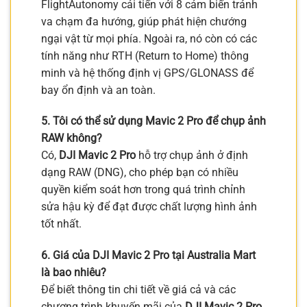
FlightAutonomy cải tiến với 8 cảm biến tránh
va chạm đa hướng, giúp phát hiện chướng
ngại vật từ mọi phía. Ngoài ra, nó còn có các
tính năng như RTH (Return to Home) thông
minh và hệ thống định vị GPS/GLONASS để
bay ổn định và an toàn.
5. Tôi có thể sử dụng Mavic 2 Pro để chụp ảnh
RAW không?
Có,
DJI Mavic 2 Pro
hỗ trợ chụp ảnh ở định
dạng RAW (DNG), cho phép bạn có nhiều
quyền kiểm soát hơn trong quá trình chỉnh
sửa hậu kỳ để đạt được chất lượng hình ảnh
tốt nhất.
6. Giá của DJI Mavic 2 Pro tại Australia Mart
là bao nhiêu?
Để biết thông tin chi tiết về giá cả và các
chương trình khuyến mãi của
DJI Mavic 2 Pro