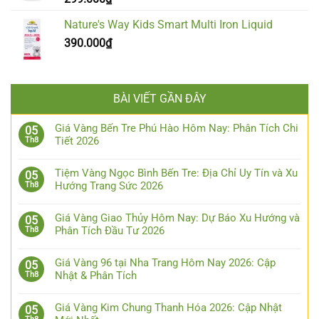
Nature's Way Kids Smart Multi Iron Liquid
390.000
₫
BÀI VIẾT GẦN ĐÂY
Giá Vàng Bến Tre Phú Hào Hôm Nay: Phân Tích Chi
05
Tiết 2026
Th8
Tiệm Vàng Ngọc Bình Bến Tre: Địa Chỉ Uy Tín và Xu
05
Hướng Trang Sức 2026
Th8
Giá Vàng Giao Thủy Hôm Nay: Dự Báo Xu Hướng và
05
Phân Tích Đầu Tư 2026
Th8
Giá Vàng 96 tại Nha Trang Hôm Nay 2026: Cập
05
Nhật & Phân Tích
Th8
Giá Vàng Kim Chung Thanh Hóa 2026: Cập Nhật
05