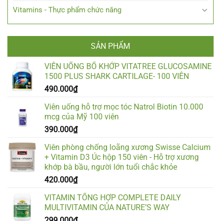
Vitamins - Thực phẩm chức năng
SẢN PHẨM
VIÊN UỐNG BỔ KHỚP VITATREE GLUCOSAMINE
1500 PLUS SHARK CARTILAGE- 100 VIÊN
490.000
₫
Viên uống hỗ trợ mọc tóc Natrol Biotin 10.000
mcg của Mỹ 100 viên
390.000
₫
Viên phòng chống loãng xương Swisse Calcium
+ Vitamin D3 Úc hộp 150 viên - Hỗ trợ xương
khớp bà bầu, người lớn tuổi chắc khỏe
420.000
₫
VITAMIN TỔNG HỢP COMPLETE DAILY
MULTIVITAMIN CỦA NATURE’S WAY
299.000
₫