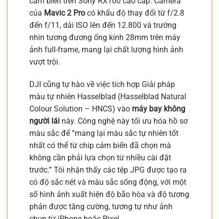
cảm biến trên Sony RX100 cao cấp. Camera
của
Mavic 2 Pro
có khẩu độ thay đổi từ f/2.8
đến f/11, dải ISO lên đến 12.800 và trường
nhìn tương đương ống kính 28mm trên máy
ảnh full-frame, mang lại chất lượng hình ảnh
vượt trội.
DJI cũng tự hào về việc tích hợp Giải pháp
màu tự nhiên Hasselblad (Hasselblad Natural
Colour Solution – HNCS) vào
máy bay không
người lái
này. Công nghệ này tối ưu hóa hồ sơ
màu sắc để “mang lại màu sắc tự nhiên tốt
nhất có thể từ chip cảm biến đã chọn mà
không cần phải lựa chọn từ nhiều cài đặt
trước.” Tôi nhận thấy các tệp JPG được tạo ra
có độ sắc nét và màu sắc sống động, với một
số hình ảnh xuất hiện độ bão hòa và độ tương
phản được tăng cường, tương tự như ảnh
chụp từ iPhone hoặc Pixel.