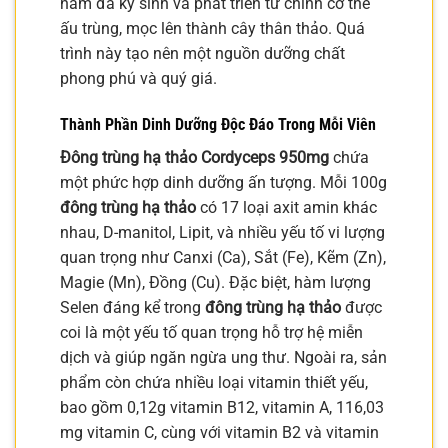
nấm đã ký sinh và phát triển từ chính cơ thể
ấu trùng, mọc lên thành cây thân thảo. Quá
trình này tạo nên một nguồn dưỡng chất
phong phú và quý giá.
Thành Phần Dinh Dưỡng Độc Đáo Trong Mỗi Viên
Đông trùng hạ thảo Cordyceps 950mg
chứa
một phức hợp dinh dưỡng ấn tượng. Mỗi 100g
đông trùng hạ thảo
có 17 loại axit amin khác
nhau, D-manitol, Lipit, và nhiều yếu tố vi lượng
quan trọng như Canxi (Ca), Sắt (Fe), Kẽm (Zn),
Magie (Mn), Đồng (Cu). Đặc biệt, hàm lượng
Selen đáng kể trong
đông trùng hạ thảo
được
coi là một yếu tố quan trọng hỗ trợ hệ miễn
dịch và giúp ngăn ngừa ung thư. Ngoài ra, sản
phẩm còn chứa nhiều loại vitamin thiết yếu,
bao gồm 0,12g vitamin B12, vitamin A, 116,03
mg vitamin C, cùng với vitamin B2 và vitamin