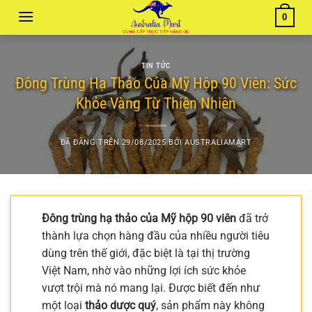
Chuyển
0
đến
nội
dung
TIN TỨC
Đông Trùng Hạ Thảo Của Mỹ Hộp 90 Viên: Sức
Khỏe Vàng Từ Thiên Nhiên
ĐÃ ĐĂNG TRÊN
29/08/2025
BỞI
AUSTRALIAMART
Đông trùng hạ thảo của Mỹ hộp 90 viên
đã trở
thành lựa chọn hàng đầu của nhiều người tiêu
dùng trên thế giới, đặc biệt là tại thị trường
Việt Nam, nhờ vào những lợi ích sức khỏe
vượt trội mà nó mang lại. Được biết đến như
một loại
thảo dược quý
, sản phẩm này không