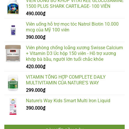
VIÊN UỐNG BỔ KHỚP VITATREE GLUCOSAMINE
1500 PLUS SHARK CARTILAGE- 100 VIÊN
490.000
₫
Viên uống hỗ trợ mọc tóc Natrol Biotin 10.000
mcg của Mỹ 100 viên
390.000
₫
Viên phòng chống loãng xương Swisse Calcium
+ Vitamin D3 Úc hộp 150 viên - Hỗ trợ xương
khớp bà bầu, người lớn tuổi chắc khỏe
420.000
₫
VITAMIN TỔNG HỢP COMPLETE DAILY
MULTIVITAMIN CỦA NATURE’S WAY
299.000
₫
Nature's Way Kids Smart Multi Iron Liquid
390.000
₫