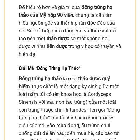
Để hiểu rõ hơn về giá trị của
đông trùng hạ
thảo của Mỹ hộp 90 viên
, chúng ta cần tìm
hiểu nguồn gốc và thành phần độc đáo của
nó. Sự kết hợp giữa động vật và thực vật đã
tạo nên một
thảo dược
có một không hai,
được ví như
tiên dược
trong y học cổ truyền và
hiện đại.
Giải Mã “Đông Trùng Hạ Thảo”
Đông trùng hạ thảo
là một
thảo dược quý
hiếm
, thực chất là một dạng ký sinh giữa một
loài nấm túi có tên khoa học là Cordyceps
Sinensis với sâu non (ấu trùng) của một loài
côn trùng thuộc chi Thitarodes. Tên gọi “Đông
trùng hạ thảo” mô tả chính xác vòng đời kỳ
diệu của nó: vào mùa đông, ấu trùng chui
xuống đất để ẩn náu; đến mùa hè, các bào tử