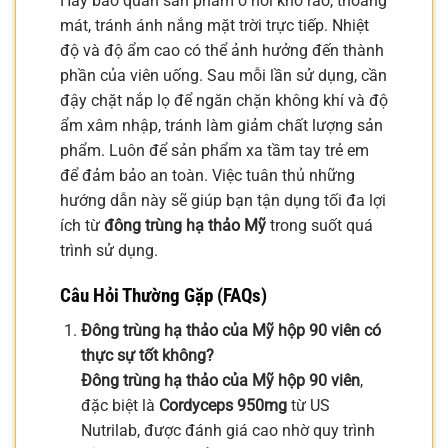
Hãy bảo quản sản phẩm ở nơi khô ráo, thoáng
mát, tránh ánh nắng mặt trời trực tiếp. Nhiệt
độ và độ ẩm cao có thể ảnh hưởng đến thành
phần của viên uống. Sau mỗi lần sử dụng, cần
đậy chặt nắp lọ để ngăn chặn không khí và độ
ẩm xâm nhập, tránh làm giảm chất lượng sản
phẩm. Luôn để sản phẩm xa tầm tay trẻ em
để đảm bảo an toàn. Việc tuân thủ những
hướng dẫn này sẽ giúp bạn tận dụng tối đa lợi
ích từ
đông trùng hạ thảo Mỹ
trong suốt quá
trình sử dụng.
Câu Hỏi Thường Gặp (FAQs)
Đông trùng hạ thảo của Mỹ hộp 90 viên có
thực sự tốt không?
Đông trùng hạ thảo của Mỹ hộp 90 viên
,
đặc biệt là
Cordyceps 950mg
từ US
Nutrilab, được đánh giá cao nhờ quy trình