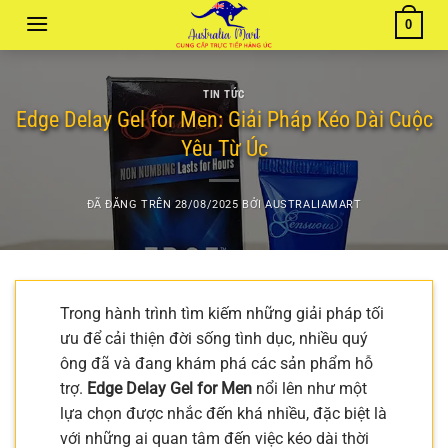
Chuyển
0
đến
nội
dung
TIN TỨC
Edge Delay Gel for Men: Giải Pháp Kéo Dài Cuộc
Yêu Từ Úc
ĐÃ ĐĂNG TRÊN
28/08/2025
BỞI
AUSTRALIAMART
Trong hành trình tìm kiếm những giải pháp tối
ưu để cải thiện đời sống tình dục, nhiều quý
ông đã và đang khám phá các sản phẩm hỗ
trợ.
Edge Delay Gel for Men
nổi lên như một
lựa chọn được nhắc đến khá nhiều, đặc biệt là
với những ai quan tâm đến việc kéo dài thời