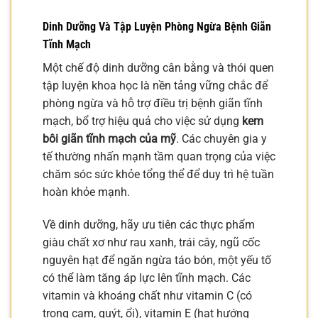
Dinh Dưỡng Và Tập Luyện Phòng Ngừa Bệnh Giãn
Tĩnh Mạch
Một chế độ dinh dưỡng cân bằng và thói quen
tập luyện khoa học là nền tảng vững chắc để
phòng ngừa và hỗ trợ điều trị bệnh giãn tĩnh
mạch, bổ trợ hiệu quả cho việc sử dụng
kem
bôi giãn tĩnh mạch của mỹ
. Các chuyên gia y
tế thường nhấn mạnh tầm quan trọng của việc
chăm sóc sức khỏe tổng thể để duy trì hệ tuần
hoàn khỏe mạnh.
Về dinh dưỡng, hãy ưu tiên các thực phẩm
giàu chất xơ như rau xanh, trái cây, ngũ cốc
nguyên hạt để ngăn ngừa táo bón, một yếu tố
có thể làm tăng áp lực lên tĩnh mạch. Các
vitamin và khoáng chất như vitamin C (có
trong cam, quýt, ổi), vitamin E (hạt hướng