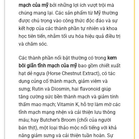
mạch của mỹ
bởi những lợi ích vượt trội mà
chúng mang lại. Các sản phẩm từ Mỹ thường
được chú trọng vào công thức độc đáo và sự
kết hợp của các thành phần tự nhiên và khoa
học tiên tiến, nhằm tối ưu hóa hiệu quả điều trị
và chăm sóc.
Các thành phần nổi bật thường có trong
kem
bôi giãn tĩnh mạch của mỹ
bao gồm chiết xuất
hạt dẻ ngựa (Horse Chestnut Extract), có tác
dụng củng cố thành mạch, giảm viêm và
sưng; Rutin và Diosmin, hai flavonoid giúp
tăng cường sức bền thành mạch và giảm tính
thấm mao mạch; Vitamin K, hỗ trợ làm mờ các
tĩnh mạch mạng nhện và cải thiện lưu thông
máu; hay Butcher’s Broom (chổi của người
bán thịt), một loại thảo mộc nổi tiếng với khả
năng giảm sưng và cải thiện tuần hoàn. Sự