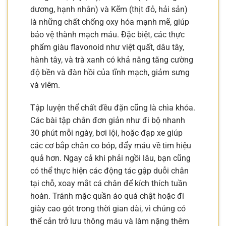
dương, hạnh nhân) và Kẽm (thịt đỏ, hải sản)
là những chất chống oxy hóa mạnh mẽ, giúp
bảo vệ thành mạch máu. Đặc biệt, các thực
phẩm giàu flavonoid như việt quất, dâu tây,
hành tây, và trà xanh có khả năng tăng cường
độ bền và đàn hồi của tĩnh mạch, giảm sưng
và viêm.
Tập luyện thể chất đều đặn cũng là chìa khóa.
Các bài tập chân đơn giản như đi bộ nhanh
30 phút mỗi ngày, bơi lội, hoặc đạp xe giúp
các cơ bắp chân co bóp, đẩy máu về tim hiệu
quả hơn. Ngay cả khi phải ngồi lâu, bạn cũng
có thể thực hiện các động tác gập duỗi chân
tại chỗ, xoay mắt cá chân để kích thích tuần
hoàn. Tránh mặc quần áo quá chật hoặc đi
giày cao gót trong thời gian dài, vì chúng có
thể cản trở lưu thông máu và làm nặng thêm