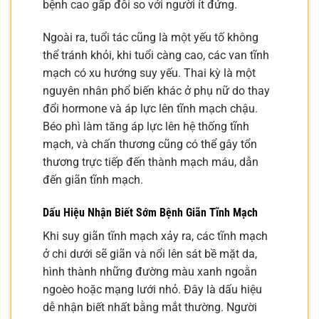
bệnh cao gấp đôi so với người ít đứng.
Ngoài ra, tuổi tác cũng là một yếu tố không
thể tránh khỏi, khi tuổi càng cao, các van tĩnh
mạch có xu hướng suy yếu. Thai kỳ là một
nguyên nhân phổ biến khác ở phụ nữ do thay
đổi hormone và áp lực lên tĩnh mạch chậu.
Béo phì làm tăng áp lực lên hệ thống tĩnh
mạch, và chấn thương cũng có thể gây tổn
thương trực tiếp đến thành mạch máu, dẫn
đến giãn tĩnh mạch.
Dấu Hiệu Nhận Biết Sớm Bệnh Giãn Tĩnh Mạch
Khi suy giãn tĩnh mạch xảy ra, các tĩnh mạch
ở chi dưới sẽ giãn và nổi lên sát bề mặt da,
hình thành những đường màu xanh ngoằn
ngoèo hoặc mạng lưới nhỏ. Đây là dấu hiệu
dễ nhận biết nhất bằng mắt thường. Người