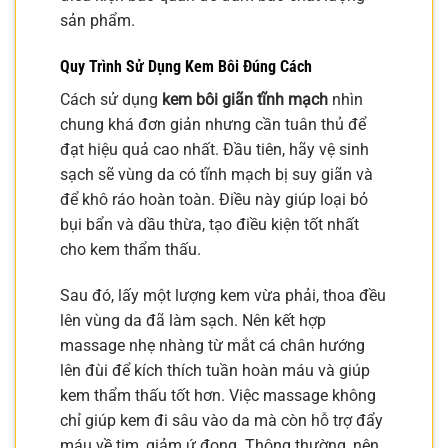
sản phẩm.
Quy Trình Sử Dụng Kem Bôi Đúng Cách
Cách sử dụng
kem bôi giãn tĩnh mạch
nhìn
chung khá đơn giản nhưng cần tuân thủ để
đạt hiệu quả cao nhất. Đầu tiên, hãy vệ sinh
sạch sẽ vùng da có tĩnh mạch bị suy giãn và
để khô ráo hoàn toàn. Điều này giúp loại bỏ
bụi bẩn và dầu thừa, tạo điều kiện tốt nhất
cho kem thẩm thấu.
Sau đó, lấy một lượng kem vừa phải, thoa đều
lên vùng da đã làm sạch. Nên kết hợp
massage nhẹ nhàng từ mắt cá chân hướng
lên đùi để kích thích tuần hoàn máu và giúp
kem thẩm thấu tốt hơn. Việc massage không
chỉ giúp kem đi sâu vào da mà còn hỗ trợ đẩy
máu về tim, giảm ứ đọng. Thông thường, nên