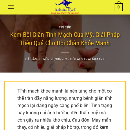
Chuyển
0
đến
nội
dung
TIN TỨC
Kem Bôi Giãn Tĩnh Mạch Của Mỹ: Giải Pháp
Hiệu Quả Cho Đôi Chân Khỏe Mạnh
ĐÃ ĐĂNG TRÊN
28/08/2025
BỞI
AUSTRALIAMART
Tĩnh mạch khỏe mạnh là nền tảng cho một cơ
thể tràn đầy năng lượng, nhưng bệnh giãn tĩnh
mạch lại đang ngày càng phổ biến. Tình trạng
này không chỉ ảnh hưởng đến thẩm mỹ mà
còn gây ra nhiều khó chịu, đau đớn. May mắn
thay, có nhiều giải pháp hỗ trợ, trong đó
kem