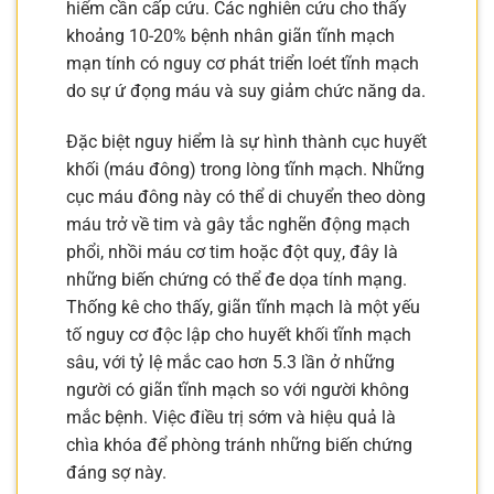
hiểm cần cấp cứu. Các nghiên cứu cho thấy
khoảng 10-20% bệnh nhân giãn tĩnh mạch
mạn tính có nguy cơ phát triển loét tĩnh mạch
do sự ứ đọng máu và suy giảm chức năng da.
Đặc biệt nguy hiểm là sự hình thành cục huyết
khối (máu đông) trong lòng tĩnh mạch. Những
cục máu đông này có thể di chuyển theo dòng
máu trở về tim và gây tắc nghẽn động mạch
phổi, nhồi máu cơ tim hoặc đột quỵ, đây là
những biến chứng có thể đe dọa tính mạng.
Thống kê cho thấy, giãn tĩnh mạch là một yếu
tố nguy cơ độc lập cho huyết khối tĩnh mạch
sâu, với tỷ lệ mắc cao hơn 5.3 lần ở những
người có giãn tĩnh mạch so với người không
mắc bệnh. Việc điều trị sớm và hiệu quả là
chìa khóa để phòng tránh những biến chứng
đáng sợ này.