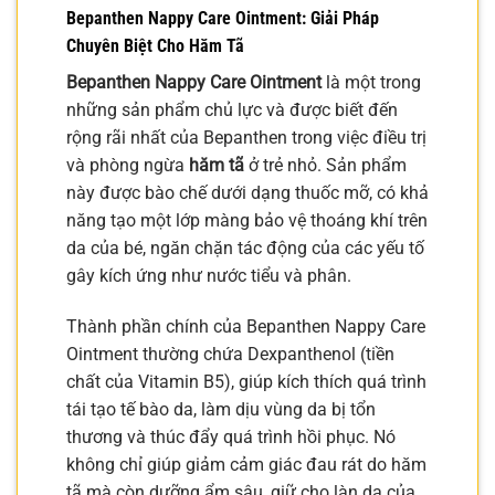
Bepanthen Nappy Care Ointment: Giải Pháp
Chuyên Biệt Cho Hăm Tã
Bepanthen Nappy Care Ointment
là một trong
những sản phẩm chủ lực và được biết đến
rộng rãi nhất của Bepanthen trong việc điều trị
và phòng ngừa
hăm tã
ở trẻ nhỏ. Sản phẩm
này được bào chế dưới dạng thuốc mỡ, có khả
năng tạo một lớp màng bảo vệ thoáng khí trên
da của bé, ngăn chặn tác động của các yếu tố
gây kích ứng như nước tiểu và phân.
Thành phần chính của Bepanthen Nappy Care
Ointment thường chứa Dexpanthenol (tiền
chất của Vitamin B5), giúp kích thích quá trình
tái tạo tế bào da, làm dịu vùng da bị tổn
thương và thúc đẩy quá trình hồi phục. Nó
không chỉ giúp giảm cảm giác đau rát do hăm
tã mà còn dưỡng ẩm sâu, giữ cho làn da của