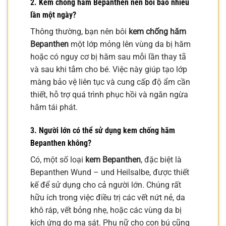
2. Kem chống hăm Bepanthen nên bôi bao nhiêu
lần một ngày?
Thông thường, bạn nên bôi
kem chống hăm
Bepanthen
một lớp mỏng lên vùng da bị hăm
hoặc có nguy cơ bị hăm sau mỗi lần thay tã
và sau khi tắm cho bé. Việc này giúp tạo lớp
màng bảo vệ liên tục và cung cấp độ ẩm cần
thiết, hỗ trợ quá trình phục hồi và ngăn ngừa
hăm tái phát.
3. Người lớn có thể sử dụng kem chống hăm
Bepanthen không?
Có, một số loại
kem Bepanthen
, đặc biệt là
Bepanthen Wund – und Heilsalbe, được thiết
kế để sử dụng cho cả người lớn. Chúng rất
hữu ích trong việc điều trị các vết nứt nẻ, da
khô ráp, vết bỏng nhẹ, hoặc các vùng da bị
kích ứng do ma sát. Phụ nữ cho con bú cũng