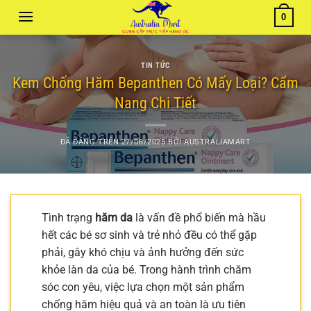
Chuyển
0
đến
nội
dung
TIN TỨC
Kem Chống Hăm Bepanthen Có Mấy Loại? Cẩm
Nang Chi Tiết
ĐÃ ĐĂNG TRÊN
27/08/2025
BỞI
AUSTRALIAMART
Tình trạng
hăm da
là vấn đề phổ biến mà hầu
hết các bé sơ sinh và trẻ nhỏ đều có thể gặp
phải, gây khó chịu và ảnh hưởng đến sức
khỏe làn da của bé. Trong hành trình chăm
sóc con yêu, việc lựa chọn một sản phẩm
chống hăm hiệu quả và an toàn là ưu tiên