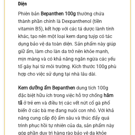
Diện
Phiên bản
Bepanthen 100g
thường chứa
thành phần chính là Dexpanthenol (tiền
vitamin B5), kết hợp với các tá dược lành tính
khác, tạo nên một loại kem dạng tuýp có tác
dụng bảo vệ da toàn diện. Sản phẩm này giúp
giữ ẩm, làm cho làn da trở nên khỏe mạnh,
mịn màng và có khả năng ngăn ngừa các yếu
tố gây hại từ môi trường. Kích thước 100g phù
hợp cho việc sử dụng tại nhà lâu dài.
Kem dưỡng ẩm Bepanthen
dung tích 100g
đặc biệt hữu ích trong việc hỗ trợ chống
hăm
tã
ở trẻ em và điều trị các vết nứt cổ gà phổ
biến ở các bà mẹ đang nuôi con nhỏ. Với khả
năng cung cấp độ ẩm sâu và thúc đẩy quá
trình phục hồi tự nhiên của da, sản phẩm này
góp phần duy trì hàng rào bảo vệ da khỏe