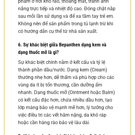
phẩm ở nơi khô ráo, thoáng mát, tránh ánh
nắng trực tiếp và nhiệt độ cao. Đóng chặt nắp
sau mỗi lần sử dụng và để xa tầm tay trẻ em.
Không nên để sản phẩm trong tủ lạnh trừ khi
có hướng dẫn cụ thể từ nhà sản xuất.
6. Sự khác biệt giữa Bepanthen dạng kem và
dạng thuốc mỡ là gì?
Sự khác biệt chính nằm ở kết cấu và tỷ lệ
thành phần dầu/nước. Dạng kem (Cream)
thường nhẹ hơn, dễ thấm và phù hợp cho các
vùng da ít bị tổn thương, cần dưỡng ẩm
nhanh. Dạng thuốc mỡ (Ointment hoặc Balm)
có kết cấu đặc hơn, chứa nhiều dầu hơn, tạo
lớp màng bảo vệ mạnh mẽ hơn, lý tưởng cho
việc điều trị các vết hăm nặng, da khô ráp
hoặc cần hàng rào bảo vệ lâu dài.