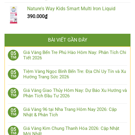
Nature's Way Kids Smart Multi Iron Liquid
390.000
₫
BÀI VIẾT GẦN ĐÂY
Giá Vàng Bến Tre Phú Hào Hôm Nay: Phân Tích Chi
05
Tiết 2026
Th8
Tiệm Vàng Ngọc Bình Bến Tre: Địa Chỉ Uy Tín và Xu
05
Hướng Trang Sức 2026
Th8
Giá Vàng Giao Thủy Hôm Nay: Dự Báo Xu Hướng và
05
Phân Tích Đầu Tư 2026
Th8
Giá Vàng 96 tại Nha Trang Hôm Nay 2026: Cập
05
Nhật & Phân Tích
Th8
Giá Vàng Kim Chung Thanh Hóa 2026: Cập Nhật
05
Mới Nhất
Th8