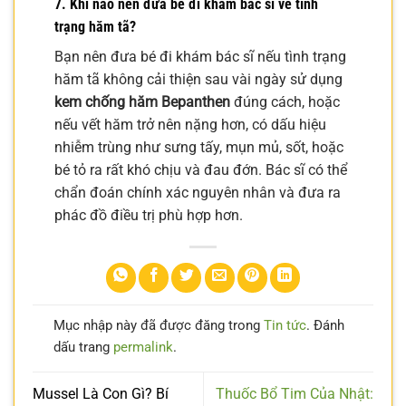
7. Khi nào nên đưa bé đi khám bác sĩ về tình
trạng hăm tã?
Bạn nên đưa bé đi khám bác sĩ nếu tình trạng
hăm tã không cải thiện sau vài ngày sử dụng
kem chống hăm Bepanthen
đúng cách, hoặc
nếu vết hăm trở nên nặng hơn, có dấu hiệu
nhiễm trùng như sưng tấy, mụn mủ, sốt, hoặc
bé tỏ ra rất khó chịu và đau đớn. Bác sĩ có thể
chẩn đoán chính xác nguyên nhân và đưa ra
phác đồ điều trị phù hợp hơn.
Mục nhập này đã được đăng trong
Tin tức
. Đánh
dấu trang
permalink
.
Mussel Là Con Gì? Bí
Thuốc Bổ Tim Của Nhật: