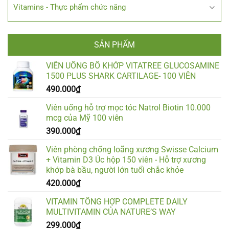
Vitamins - Thực phẩm chức năng
SẢN PHẨM
VIÊN UỐNG BỔ KHỚP VITATREE GLUCOSAMINE
1500 PLUS SHARK CARTILAGE- 100 VIÊN
490.000
₫
Viên uống hỗ trợ mọc tóc Natrol Biotin 10.000
mcg của Mỹ 100 viên
390.000
₫
Viên phòng chống loãng xương Swisse Calcium
+ Vitamin D3 Úc hộp 150 viên - Hỗ trợ xương
khớp bà bầu, người lớn tuổi chắc khỏe
420.000
₫
VITAMIN TỔNG HỢP COMPLETE DAILY
MULTIVITAMIN CỦA NATURE’S WAY
299.000
₫