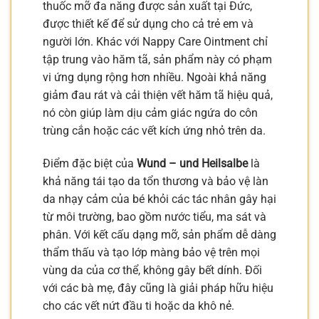
thuốc mỡ đa năng được sản xuất tại Đức,
được thiết kế để sử dụng cho cả trẻ em và
người lớn. Khác với Nappy Care Ointment chỉ
tập trung vào hăm tã, sản phẩm này có phạm
vi ứng dụng rộng hơn nhiều. Ngoài khả năng
giảm đau rát và cải thiện vết hăm tã hiệu quả,
nó còn giúp làm dịu cảm giác ngứa do côn
trùng cắn hoặc các vết kích ứng nhỏ trên da.
Điểm đặc biệt của
Wund – und Heilsalbe
là
khả năng tái tạo da tổn thương và bảo vệ làn
da nhạy cảm của bé khỏi các tác nhân gây hại
từ môi trường, bao gồm nước tiểu, ma sát và
phân. Với kết cấu dạng mỡ, sản phẩm dễ dàng
thẩm thấu và tạo lớp màng bảo vệ trên mọi
vùng da của cơ thể, không gây bết dính. Đối
với các bà mẹ, đây cũng là giải pháp hữu hiệu
cho các vết nứt đầu ti hoặc da khô nẻ.