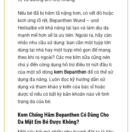
Nếu bé đã bị hăm tã nặng hơn, có vết đỏ hoặc
kích ứng rõ rệt, Bepanthen Wund – und
Heilsalbe với khả năng tái tạo và làm dịu da
mạnh mẽ hơn sẽ là ưu tiên. Ngoài ra, hãy cân
nhắc nhu cầu sử dụng: bạn cần một tuýp lớn
dùng tại nhà hay một tuýp nhỏ gọn để mang
theo khi ra ngoài? Các mẹ bỉm sữa cũng nên
chú ý đến công dụng hỗ trợ điều trị nứt đầu ti
của một số dòng
kem Bepanthen
để có thể sử
dụng đa năng. Luôn đọc kỹ hướng dẫn sử
dụng và tham khảo ý kiến của bác sĩ hoặc
dược sĩ nếu có bất kỳ băn khoăn nào về tình
trạng da của bé.
Kem Chống Hăm Bepanthen Có Dùng Cho
Da Mặt Em Bé Được Không?
Một câu hỏi mà nhiều phụ huynh đặt ra là liệu