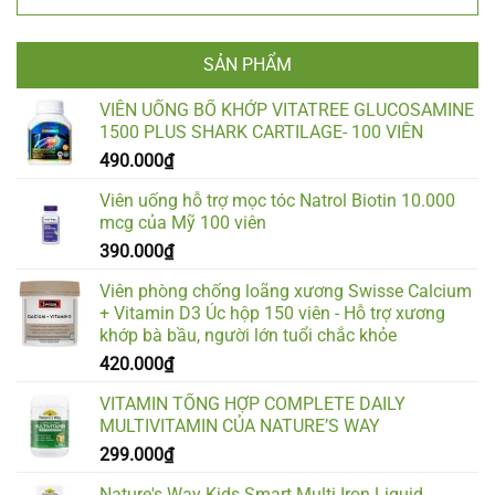
SẢN PHẨM
VIÊN UỐNG BỔ KHỚP VITATREE GLUCOSAMINE
1500 PLUS SHARK CARTILAGE- 100 VIÊN
490.000
₫
Viên uống hỗ trợ mọc tóc Natrol Biotin 10.000
mcg của Mỹ 100 viên
390.000
₫
Viên phòng chống loãng xương Swisse Calcium
+ Vitamin D3 Úc hộp 150 viên - Hỗ trợ xương
khớp bà bầu, người lớn tuổi chắc khỏe
420.000
₫
VITAMIN TỔNG HỢP COMPLETE DAILY
MULTIVITAMIN CỦA NATURE’S WAY
299.000
₫
Nature's Way Kids Smart Multi Iron Liquid