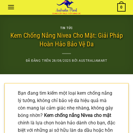
Chuyển
0
đến
nội
dung
TIN TỨC
Kem Chống Nắng Nivea Cho Mặt: Giải Pháp
Hoàn Hảo Bảo Vệ Da
ĐÃ ĐĂNG TRÊN
28/08/2025
BỞI
AUSTRALIAMART
Bạn đang tìm kiếm một loại kem chống nắng
lý tưởng, không chỉ bảo vệ da hiệu quả mà
còn mang lại cảm giác nhẹ nhàng, không gây
bóng nhờn?
Kem chống nắng Nivea cho mặt
chính là lựa chọn hoàn hảo dành cho bạn, đặc
biệt với những ai sở hữu làn da dầu hoặc hỗn