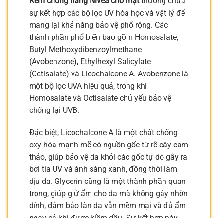
Kem chống nắng Nivea cho mặt
thường chứa
sự kết hợp các bộ lọc UV hóa học và vật lý để
mang lại khả năng bảo vệ phổ rộng. Các
thành phần phổ biến bao gồm Homosalate,
Butyl Methoxydibenzoylmethane
(Avobenzone), Ethylhexyl Salicylate
(Octisalate) và Licochalcone A. Avobenzone là
một bộ lọc UVA hiệu quả, trong khi
Homosalate và Octisalate chủ yếu bảo vệ
chống lại UVB.
Đặc biệt, Licochalcone A là một chất chống
oxy hóa mạnh mẽ có nguồn gốc từ rễ cây cam
thảo, giúp bảo vệ da khỏi các gốc tự do gây ra
bởi tia UV và ánh sáng xanh, đồng thời làm
dịu da. Glycerin cũng là một thành phần quan
trọng, giúp giữ ẩm cho da mà không gây nhờn
dính, đảm bảo làn da vẫn mềm mại và đủ ẩm
ngay cả khi được kiềm dầu. Sự kết hợp này