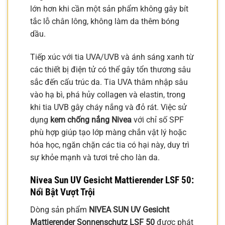
lớn hơn khi cần một sản phẩm không gây bít
tắc lỗ chân lông, không làm da thêm bóng
dầu.
Tiếp xúc với tia UVA/UVB và ánh sáng xanh từ
các thiết bị điện tử có thể gây tổn thương sâu
sắc đến cấu trúc da. Tia UVA thâm nhập sâu
vào hạ bì, phá hủy collagen và elastin, trong
khi tia UVB gây cháy nắng và đỏ rát. Việc sử
dụng
kem chống nắng Nivea
với chỉ số SPF
phù hợp giúp tạo lớp màng chắn vật lý hoặc
hóa học, ngăn chặn các tia có hại này, duy trì
sự khỏe mạnh và tươi trẻ cho làn da.
Nivea Sun UV Gesicht Mattierender LSF 50:
Nổi Bật Vượt Trội
Dòng sản phẩm
NIVEA SUN UV Gesicht
Mattierender Sonnenschutz LSF 50
được phát