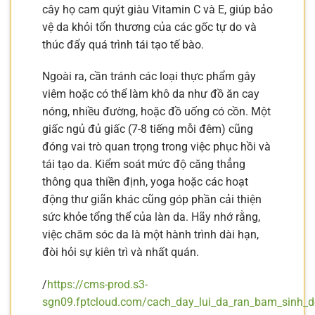
cây họ cam quýt giàu Vitamin C và E, giúp bảo
vệ da khỏi tổn thương của các gốc tự do và
thúc đẩy quá trình tái tạo tế bào.
Ngoài ra, cần tránh các loại thực phẩm gây
viêm hoặc có thể làm khô da như đồ ăn cay
nóng, nhiều đường, hoặc đồ uống có cồn. Một
giấc ngủ đủ giấc (7-8 tiếng mỗi đêm) cũng
đóng vai trò quan trọng trong việc phục hồi và
tái tạo da. Kiểm soát mức độ căng thẳng
thông qua thiền định, yoga hoặc các hoạt
động thư giãn khác cũng góp phần cải thiện
sức khỏe tổng thể của làn da. Hãy nhớ rằng,
việc chăm sóc da là một hành trình dài hạn,
đòi hỏi sự kiên trì và nhất quán.
/
https://cms-prod.s3-
sgn09.fptcloud.com/cach_day_lui_da_ran_bam_sinh_d