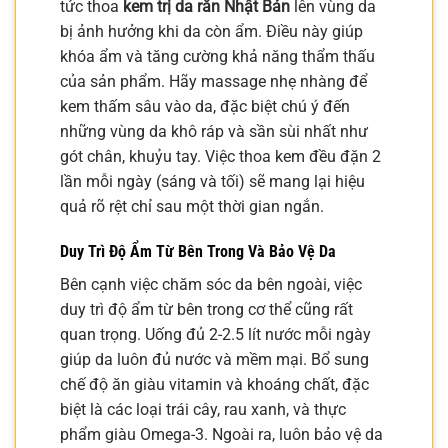
tức thoa
kem trị da rắn Nhật Bản
lên vùng da
bị ảnh hưởng khi da còn ẩm. Điều này giúp
khóa ẩm và tăng cường khả năng thẩm thấu
của sản phẩm. Hãy massage nhẹ nhàng để
kem thấm sâu vào da, đặc biệt chú ý đến
những vùng da khô ráp và sần sùi nhất như
gót chân, khuỷu tay. Việc thoa kem đều đặn 2
lần mỗi ngày (sáng và tối) sẽ mang lại hiệu
quả rõ rệt chỉ sau một thời gian ngắn.
Duy Trì Độ Ẩm Từ Bên Trong Và Bảo Vệ Da
Bên cạnh việc chăm sóc da bên ngoài, việc
duy trì độ ẩm từ bên trong cơ thể cũng rất
quan trọng. Uống đủ 2-2.5 lít nước mỗi ngày
giúp da luôn đủ nước và mềm mại. Bổ sung
chế độ ăn giàu vitamin và khoáng chất, đặc
biệt là các loại trái cây, rau xanh, và thực
phẩm giàu Omega-3. Ngoài ra, luôn bảo vệ da