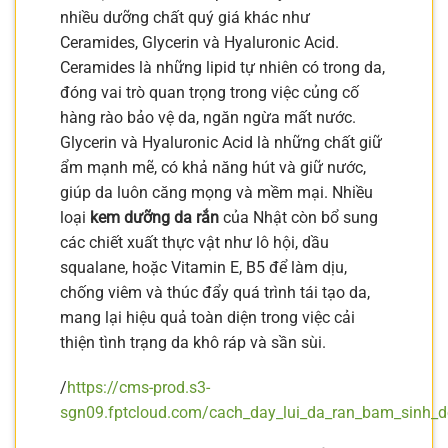
nhiều dưỡng chất quý giá khác như
Ceramides, Glycerin và Hyaluronic Acid.
Ceramides là những lipid tự nhiên có trong da,
đóng vai trò quan trọng trong việc củng cố
hàng rào bảo vệ da, ngăn ngừa mất nước.
Glycerin và Hyaluronic Acid là những chất giữ
ẩm mạnh mẽ, có khả năng hút và giữ nước,
giúp da luôn căng mọng và mềm mại. Nhiều
loại
kem dưỡng da rắn
của Nhật còn bổ sung
các chiết xuất thực vật như lô hội, dầu
squalane, hoặc Vitamin E, B5 để làm dịu,
chống viêm và thúc đẩy quá trình tái tạo da,
mang lại hiệu quả toàn diện trong việc cải
thiện tình trạng da khô ráp và sần sùi.
/
https://cms-prod.s3-
sgn09.fptcloud.com/cach_day_lui_da_ran_bam_sinh_d