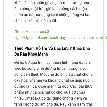
khỏi các tác nhân gây hại từ môi trường như
ánh nắng mặt trời, gió lạnh bằng cách mặc
quần áo dài, sử dụng kem chống nắng và hạn
chế tiếp xúc với hóa chất.
/
https://cms-prod.s3-
sgn09.fptcloud.com/cach_day_lui_da_ran_bam_sinh_d
Thực Phẩm Hỗ Trợ Và Các Lưu Ý Khác Cho
Da Rắn Khỏe Mạnh
Để hỗ trợ quá trình cải thiện tình trạng da rắn,
việc bổ sung dinh dưỡng từ bên trong là vô
cùng cần thiết. Một chế độ ăn giàu chất chống
oxy hóa, vitamin và khoáng chất sẽ giúp nuôi
dưỡng làn da khỏe mạnh từ gốc. Các loại thực
phẩm như cá hồi, hạt óc chó, quả bơ chứa
nhiều Omega-3, có tác dụng chống viêm và
tăng cường độ ẩm cho da. Rau xanh đậm, trái