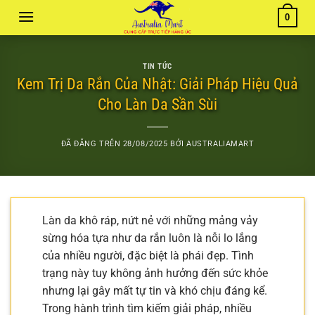
Chuyển
0
đến
nội
dung
TIN TỨC
Kem Trị Da Rắn Của Nhật: Giải Pháp Hiệu Quả
Cho Làn Da Sần Sùi
ĐÃ ĐĂNG TRÊN
28/08/2025
BỞI
AUSTRALIAMART
Làn da khô ráp, nứt nẻ với những mảng vảy
sừng hóa tựa như da rắn luôn là nỗi lo lắng
của nhiều người, đặc biệt là phái đẹp. Tình
trạng này tuy không ảnh hưởng đến sức khỏe
nhưng lại gây mất tự tin và khó chịu đáng kể.
Trong hành trình tìm kiếm giải pháp, nhiều