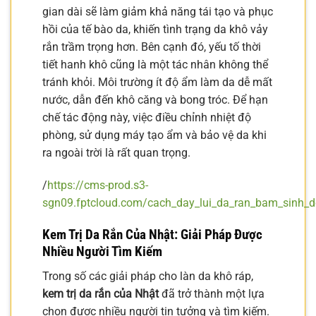
gian dài sẽ làm giảm khả năng tái tạo và phục
hồi của tế bào da, khiến tình trạng da khô vảy
rắn trầm trọng hơn. Bên cạnh đó, yếu tố thời
tiết hanh khô cũng là một tác nhân không thể
tránh khỏi. Môi trường ít độ ẩm làm da dễ mất
nước, dẫn đến khô căng và bong tróc. Để hạn
chế tác động này, việc điều chỉnh nhiệt độ
phòng, sử dụng máy tạo ẩm và bảo vệ da khi
ra ngoài trời là rất quan trọng.
/
https://cms-prod.s3-
sgn09.fptcloud.com/cach_day_lui_da_ran_bam_sinh_d
Kem Trị Da Rắn Của Nhật: Giải Pháp Được
Nhiều Người Tìm Kiếm
Trong số các giải pháp cho làn da khô ráp,
kem trị da rắn của Nhật
đã trở thành một lựa
chọn được nhiều người tin tưởng và tìm kiếm.