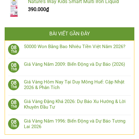
Nature's Way Kids Smart Multi Iron Liquid
390.000
₫
BÀI VIẾT GẦN ĐÂY
50000 Won Bằng Bao Nhiêu Tiền Việt Năm 2026?
08
Th8
Giá Vàng Năm 2009: Biến Động và Dự Báo (2026)
08
Th8
Giá Vàng Hôm Nay Tại Duy Mông Huế: Cập Nhật
08
2026 & Phân Tích
Th8
Giá Vàng Đặng Khá 2026: Dự Báo Xu Hướng & Lời
08
Khuyên Đầu Tư
Th8
Giá Vàng Năm 1996: Biến Động và Dự Báo Tương
08
Lai 2026
Th8