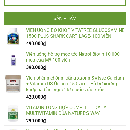
SẢN PHẨM
VIÊN UỐNG BỔ KHỚP VITATREE GLUCOSAMINE
1500 PLUS SHARK CARTILAGE- 100 VIÊN
490.000
₫
Viên uống hỗ trợ mọc tóc Natrol Biotin 10.000
mcg của Mỹ 100 viên
390.000
₫
Viên phòng chống loãng xương Swisse Calcium
+ Vitamin D3 Úc hộp 150 viên - Hỗ trợ xương
khớp bà bầu, người lớn tuổi chắc khỏe
420.000
₫
VITAMIN TỔNG HỢP COMPLETE DAILY
MULTIVITAMIN CỦA NATURE’S WAY
299.000
₫