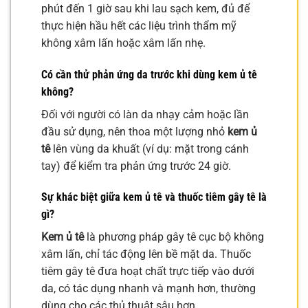
phút đến 1 giờ sau khi lau sạch kem, đủ để
thực hiện hầu hết các liệu trình thẩm mỹ
không xâm lấn hoặc xâm lấn nhẹ.
Có cần thử phản ứng da trước khi dùng
kem ủ tê
không?
Đối với người có làn da nhạy cảm hoặc lần
đầu sử dụng, nên thoa một lượng nhỏ
kem ủ
tê
lên vùng da khuất (ví dụ: mặt trong cánh
tay) để kiểm tra phản ứng trước 24 giờ.
Sự khác biệt giữa
kem ủ tê
và thuốc tiêm gây tê là
gì?
Kem ủ tê
là phương pháp gây tê cục bộ không
xâm lấn, chỉ tác động lên bề mặt da. Thuốc
tiêm gây tê đưa hoạt chất trực tiếp vào dưới
da, có tác dụng nhanh và mạnh hơn, thường
dùng cho các thủ thuật sâu hơn.