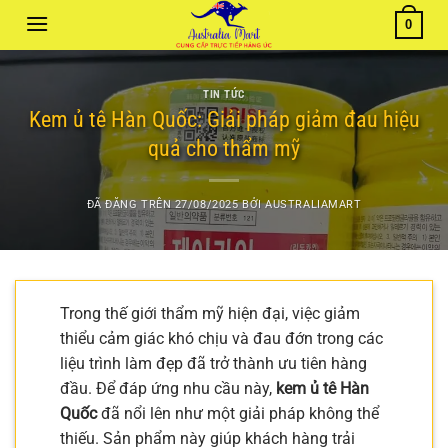
Chuyển
0
đến
nội
dung
TIN TỨC
Kem ủ tê Hàn Quốc: Giải pháp giảm đau hiệu
quả cho thẩm mỹ
ĐÃ ĐĂNG TRÊN
27/08/2025
BỞI
AUSTRALIAMART
Trong thế giới thẩm mỹ hiện đại, việc giảm
thiểu cảm giác khó chịu và đau đớn trong các
liệu trình làm đẹp đã trở thành ưu tiên hàng
đầu. Để đáp ứng nhu cầu này,
kem ủ tê Hàn
Quốc
đã nổi lên như một giải pháp không thể
thiếu. Sản phẩm này giúp khách hàng trải