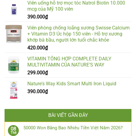
Viên uống hỗ trợ mọc tóc Natrol Biotin 10.000
mcg của Mỹ 100 viên
390.000
₫
Viên phòng chống loãng xương Swisse Calcium
+ Vitamin D3 Úc hộp 150 viên - Hỗ trợ xương
khớp bà bầu, người lớn tuổi chắc khỏe
420.000
₫
VITAMIN TỔNG HỢP COMPLETE DAILY
MULTIVITAMIN CỦA NATURE’S WAY
299.000
₫
Nature's Way Kids Smart Multi Iron Liquid
390.000
₫
BÀI VIẾT GẦN ĐÂY
50000 Won Bằng Bao Nhiêu Tiền Việt Năm 2026?
08
Th8