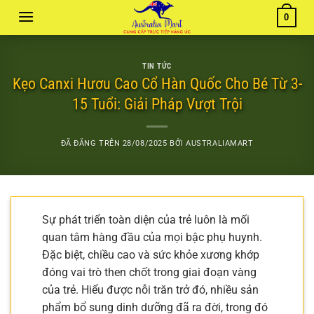
Chuyển
0
đến
nội
dung
TIN TỨC
Kẹo Canxi Hươu Cao Cổ Hàn Quốc Cho Bé Từ 3-
15 Tuổi: Giải Pháp Vượt Trội
ĐÃ ĐĂNG TRÊN
28/08/2025
BỞI
AUSTRALIAMART
Sự phát triển toàn diện của trẻ luôn là mối
quan tâm hàng đầu của mọi bậc phụ huynh.
Đặc biệt, chiều cao và sức khỏe xương khớp
đóng vai trò then chốt trong giai đoạn vàng
của trẻ. Hiểu được nỗi trăn trở đó, nhiều sản
phẩm bổ sung dinh dưỡng đã ra đời, trong đó