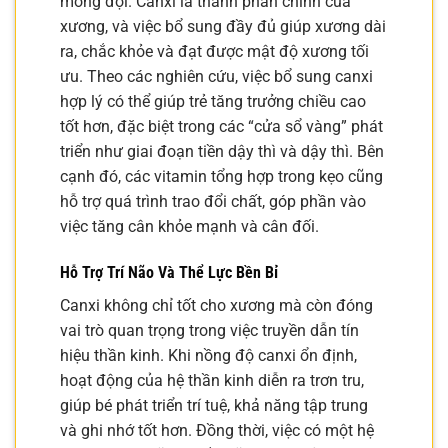
mong đợi. Canxi là thành phần chính của
xương, và việc bổ sung đầy đủ giúp xương dài
ra, chắc khỏe và đạt được mật độ xương tối
ưu. Theo các nghiên cứu, việc bổ sung canxi
hợp lý có thể giúp trẻ tăng trưởng chiều cao
tốt hơn, đặc biệt trong các “cửa sổ vàng” phát
triển như giai đoạn tiền dậy thì và dậy thì. Bên
cạnh đó, các vitamin tổng hợp trong kẹo cũng
hỗ trợ quá trình trao đổi chất, góp phần vào
việc tăng cân khỏe mạnh và cân đối.
Hỗ Trợ Trí Não Và Thể Lực Bền Bỉ
Canxi không chỉ tốt cho xương mà còn đóng
vai trò quan trọng trong việc truyền dẫn tín
hiệu thần kinh. Khi nồng độ canxi ổn định,
hoạt động của hệ thần kinh diễn ra trơn tru,
giúp bé phát triển trí tuệ, khả năng tập trung
và ghi nhớ tốt hơn. Đồng thời, việc có một hệ