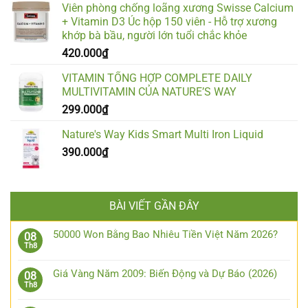
Viên phòng chống loãng xương Swisse Calcium
+ Vitamin D3 Úc hộp 150 viên - Hỗ trợ xương
khớp bà bầu, người lớn tuổi chắc khỏe
420.000
₫
VITAMIN TỔNG HỢP COMPLETE DAILY
MULTIVITAMIN CỦA NATURE’S WAY
299.000
₫
Nature's Way Kids Smart Multi Iron Liquid
390.000
₫
BÀI VIẾT GẦN ĐÂY
50000 Won Bằng Bao Nhiêu Tiền Việt Năm 2026?
08
Th8
Giá Vàng Năm 2009: Biến Động và Dự Báo (2026)
08
Th8