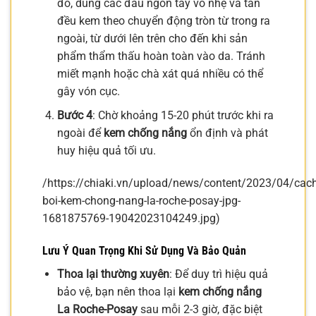
đó, dùng các đầu ngón tay vỗ nhẹ và tán
đều kem theo chuyển động tròn từ trong ra
ngoài, từ dưới lên trên cho đến khi sản
phẩm thẩm thấu hoàn toàn vào da. Tránh
miết mạnh hoặc chà xát quá nhiều có thể
gây vón cục.
Bước 4
: Chờ khoảng 15-20 phút trước khi ra
ngoài để
kem chống nắng
ổn định và phát
huy hiệu quả tối ưu.
/https://chiaki.vn/upload/news/content/2023/04/cach
boi-kem-chong-nang-la-roche-posay-jpg-
1681875769-19042023104249.jpg)
Lưu Ý Quan Trọng Khi Sử Dụng Và Bảo Quản
Thoa lại thường xuyên
: Để duy trì hiệu quả
bảo vệ, bạn nên thoa lại
kem chống nắng
La Roche-Posay
sau mỗi 2-3 giờ, đặc biệt