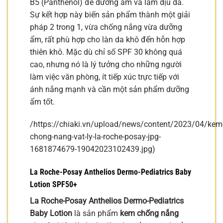
B5 (Panthenol) để dưỡng ẩm và làm dịu da.
Sự kết hợp này biến sản phẩm thành một giải
pháp 2 trong 1, vừa chống nắng vừa dưỡng
ẩm, rất phù hợp cho làn da khô đến hỗn hợp
thiên khô. Mặc dù chỉ số SPF 30 không quá
cao, nhưng nó là lý tưởng cho những người
làm việc văn phòng, ít tiếp xúc trực tiếp với
ánh nắng mạnh và cần một sản phẩm dưỡng
ẩm tốt.
/https://chiaki.vn/upload/news/content/2023/04/kem
chong-nang-vat-ly-la-roche-posay-jpg-
1681874679-19042023102439.jpg)
La Roche-Posay Anthelios Dermo-Pediatrics Baby
Lotion SPF50+
La Roche-Posay Anthelios Dermo-Pediatrics
Baby Lotion
là sản phẩm
kem chống nắng