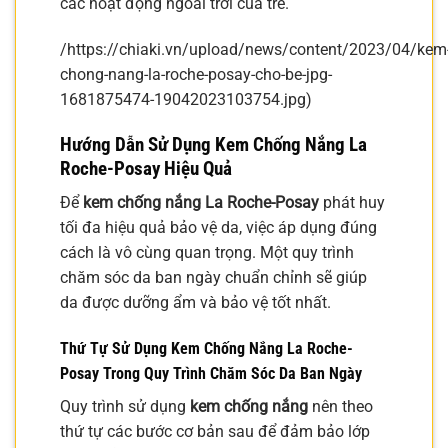
các hoạt động ngoài trời của trẻ.
/https://chiaki.vn/upload/news/content/2023/04/kem
chong-nang-la-roche-posay-cho-be-jpg-
1681875474-19042023103754.jpg)
Hướng Dẫn Sử Dụng Kem Chống Nắng La
Roche-Posay Hiệu Quả
Để
kem chống nắng La Roche-Posay
phát huy
tối đa hiệu quả bảo vệ da, việc áp dụng đúng
cách là vô cùng quan trọng. Một quy trình
chăm sóc da ban ngày chuẩn chỉnh sẽ giúp
da được dưỡng ẩm và bảo vệ tốt nhất.
Thứ Tự Sử Dụng Kem Chống Nắng La Roche-
Posay Trong Quy Trình Chăm Sóc Da Ban Ngày
Quy trình sử dụng
kem chống nắng
nên theo
thứ tự các bước cơ bản sau để đảm bảo lớp