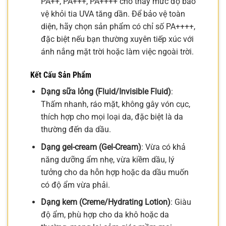
PA++, PA+++, PA++++ cho thấy mức độ bảo
vệ khỏi tia UVA tăng dần. Để bảo vệ toàn
diện, hãy chọn sản phẩm có chỉ số PA++++,
đặc biệt nếu bạn thường xuyên tiếp xúc với
ánh nắng mặt trời hoặc làm việc ngoài trời.
Kết Cấu Sản Phẩm
Dạng sữa lỏng (Fluid/Invisible Fluid)
:
Thấm nhanh, ráo mặt, không gây vón cục,
thích hợp cho mọi loại da, đặc biệt là da
thường đến da dầu.
Dạng gel-cream (Gel-Cream)
: Vừa có khả
năng dưỡng ẩm nhẹ, vừa kiềm dầu, lý
tưởng cho da hỗn hợp hoặc da dầu muốn
có độ ẩm vừa phải.
Dạng kem (Creme/Hydrating Lotion)
: Giàu
độ ẩm, phù hợp cho da khô hoặc da