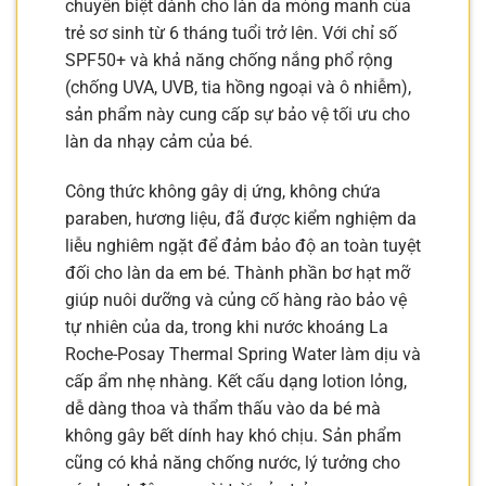
chuyên biệt dành cho làn da mỏng manh của
trẻ sơ sinh từ 6 tháng tuổi trở lên. Với chỉ số
SPF50+ và khả năng chống nắng phổ rộng
(chống UVA, UVB, tia hồng ngoại và ô nhiễm),
sản phẩm này cung cấp sự bảo vệ tối ưu cho
làn da nhạy cảm của bé.
Công thức không gây dị ứng, không chứa
paraben, hương liệu, đã được kiểm nghiệm da
liễu nghiêm ngặt để đảm bảo độ an toàn tuyệt
đối cho làn da em bé. Thành phần bơ hạt mỡ
giúp nuôi dưỡng và củng cố hàng rào bảo vệ
tự nhiên của da, trong khi nước khoáng La
Roche-Posay Thermal Spring Water làm dịu và
cấp ẩm nhẹ nhàng. Kết cấu dạng lotion lỏng,
dễ dàng thoa và thẩm thấu vào da bé mà
không gây bết dính hay khó chịu. Sản phẩm
cũng có khả năng chống nước, lý tưởng cho