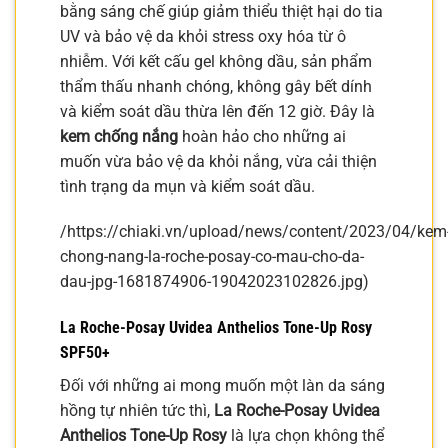
bằng sáng chế giúp giảm thiểu thiệt hại do tia
UV và bảo vệ da khỏi stress oxy hóa từ ô
nhiễm. Với kết cấu gel không dầu, sản phẩm
thẩm thấu nhanh chóng, không gây bết dính
và kiểm soát dầu thừa lên đến 12 giờ. Đây là
kem chống nắng
hoàn hảo cho những ai
muốn vừa bảo vệ da khỏi nắng, vừa cải thiện
tình trạng da mụn và kiểm soát dầu.
/https://chiaki.vn/upload/news/content/2023/04/kem
chong-nang-la-roche-posay-co-mau-cho-da-
dau-jpg-1681874906-19042023102826.jpg)
La Roche-Posay Uvidea Anthelios Tone-Up Rosy
SPF50+
Đối với những ai mong muốn một làn da sáng
hồng tự nhiên tức thì,
La Roche-Posay Uvidea
Anthelios Tone-Up Rosy
là lựa chọn không thể