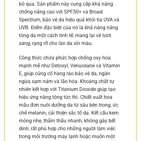
bỏ qua. Sản phẩm này cung cấp khả năng
chống nắng cao với SPF50+ và Broad
Spectrum, bảo vệ da hiệu quả khỏi tia UVA và
UVB. Điểm đặc biệt của nó là khả năng nâng
tông da một cách tinh tế, mang lại vẻ tươi
sáng, rạng rỡ cho làn da xỉn màu.
Công thức chứa phức hợp chống oxy hóa
mạnh mẽ như Detoxyl, Venuceane và Vitamin
E, giúp củng cố hàng rào bảo vệ da, ngăn
ngừa sạm nám và lão hóa. Khoáng chất tự
nhiên kết hợp với Titanium Dioxide giúp tạo
hiệu ứng nâng tông tức thì. Chiết xuất hoa
mẫu đơn nuôi dưỡng da từ sâu bên trong, ức
chế melanin, cải thiện sắc tố da. Kết cấu kem
mỏng nhẹ, thẩm thấu nhanh, không gây bết
dính, rất phù hợp cho những người làm việc
trong môi trường máy lạnh hoặc muốn một