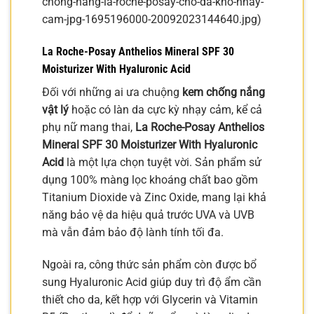
chong-nang-la-roche-posay-cho-da-kho-nhay-
cam-jpg-1695196000-20092023144640.jpg)
La Roche-Posay Anthelios Mineral SPF 30
Moisturizer With Hyaluronic Acid
Đối với những ai ưa chuộng
kem chống nắng
vật lý
hoặc có làn da cực kỳ nhạy cảm, kể cả
phụ nữ mang thai,
La Roche-Posay Anthelios
Mineral SPF 30 Moisturizer With Hyaluronic
Acid
là một lựa chọn tuyệt vời. Sản phẩm sử
dụng 100% màng lọc khoáng chất bao gồm
Titanium Dioxide và Zinc Oxide, mang lại khả
năng bảo vệ da hiệu quả trước UVA và UVB
mà vẫn đảm bảo độ lành tính tối đa.
Ngoài ra, công thức sản phẩm còn được bổ
sung Hyaluronic Acid giúp duy trì độ ẩm cần
thiết cho da, kết hợp với Glycerin và Vitamin