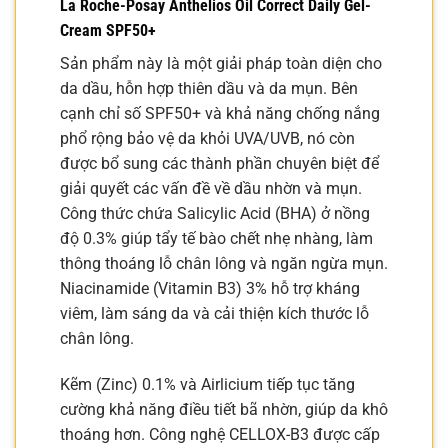
La Roche-Posay Anthelios Oil Correct Daily Gel-
Cream SPF50+
Sản phẩm này là một giải pháp toàn diện cho
da dầu, hỗn hợp thiên dầu và da mụn. Bên
cạnh chỉ số SPF50+ và khả năng chống nắng
phổ rộng bảo vệ da khỏi UVA/UVB, nó còn
được bổ sung các thành phần chuyên biệt để
giải quyết các vấn đề về dầu nhờn và mụn.
Công thức chứa Salicylic Acid (BHA) ở nồng
độ 0.3% giúp tẩy tế bào chết nhẹ nhàng, làm
thông thoáng lỗ chân lông và ngăn ngừa mụn.
Niacinamide (Vitamin B3) 3% hỗ trợ kháng
viêm, làm sáng da và cải thiện kích thước lỗ
chân lông.
Kẽm (Zinc) 0.1% và Airlicium tiếp tục tăng
cường khả năng điều tiết bã nhờn, giúp da khô
thoáng hơn. Công nghệ CELLOX-B3 được cấp