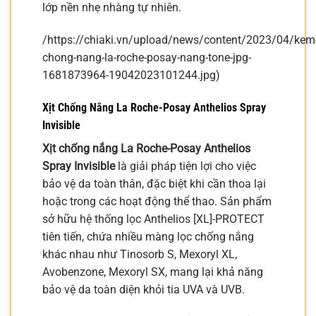
lớp nền nhẹ nhàng tự nhiên.
/https://chiaki.vn/upload/news/content/2023/04/kem
chong-nang-la-roche-posay-nang-tone-jpg-
1681873964-19042023101244.jpg)
Xịt Chống Nắng La Roche-Posay Anthelios Spray
Invisible
Xịt chống nắng La Roche-Posay Anthelios
Spray Invisible
là giải pháp tiện lợi cho việc
bảo vệ da toàn thân, đặc biệt khi cần thoa lại
hoặc trong các hoạt động thể thao. Sản phẩm
sở hữu hệ thống lọc Anthelios [XL]-PROTECT
tiên tiến, chứa nhiều màng lọc chống nắng
khác nhau như Tinosorb S, Mexoryl XL,
Avobenzone, Mexoryl SX, mang lại khả năng
bảo vệ da toàn diện khỏi tia UVA và UVB.