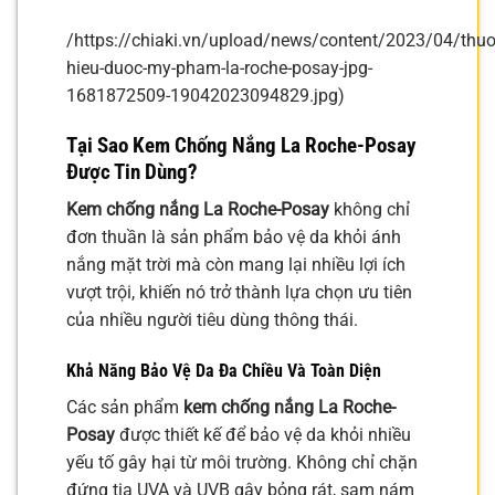
/https://chiaki.vn/upload/news/content/2023/04/thu
hieu-duoc-my-pham-la-roche-posay-jpg-
1681872509-19042023094829.jpg)
Tại Sao Kem Chống Nắng La Roche-Posay
Được Tin Dùng?
Kem chống nắng La Roche-Posay
không chỉ
đơn thuần là sản phẩm bảo vệ da khỏi ánh
nắng mặt trời mà còn mang lại nhiều lợi ích
vượt trội, khiến nó trở thành lựa chọn ưu tiên
của nhiều người tiêu dùng thông thái.
Khả Năng Bảo Vệ Da Đa Chiều Và Toàn Diện
Các sản phẩm
kem chống nắng La Roche-
Posay
được thiết kế để bảo vệ da khỏi nhiều
yếu tố gây hại từ môi trường. Không chỉ chặn
đứng tia UVA và UVB gây bỏng rát, sạm nám