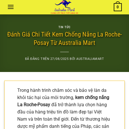
Chuyển
0
đến
nội
dung
TIN TỨC
Đánh Giá Chi Tiết Kem Chống Nắng La Roche-
Posay Từ Australia Mart
ĐÃ ĐĂNG TRÊN
27/08/2025
BỞI
AUSTRALIAMART
Trong hành trình chăm sóc và bảo vệ làn da
khỏi tác hại của môi trường,
kem chống nắng
La Roche-Posay
đã trở thành lựa chọn hàng
đầu của hàng triệu tín đồ làm đẹp tại Việt
Nam và trên toàn thế giới. Đến từ thương hiệu
dược mỹ phẩm danh tiếng của Pháp, các sản