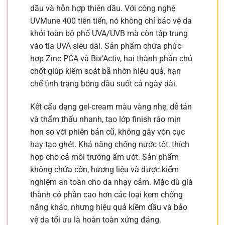
dầu và hỗn hợp thiên dầu. Với công nghệ
UVMune 400 tiên tiến, nó không chỉ bảo vệ da
khỏi toàn bộ phổ UVA/UVB mà còn tập trung
vào tia UVA siêu dài. Sản phẩm chứa phức
hợp Zinc PCA và Bix’Activ, hai thành phần chủ
chốt giúp kiểm soát bã nhờn hiệu quả, hạn
chế tình trạng bóng dầu suốt cả ngày dài.
Kết cấu dạng gel-cream màu vàng nhẹ, dễ tán
và thẩm thấu nhanh, tạo lớp finish ráo mịn
hơn so với phiên bản cũ, không gây vón cục
hay tạo ghét. Khả năng chống nước tốt, thích
hợp cho cả môi trường ẩm ướt. Sản phẩm
không chứa cồn, hương liệu và được kiểm
nghiệm an toàn cho da nhạy cảm. Mặc dù giá
thành có phần cao hơn các loại kem chống
nắng khác, nhưng hiệu quả kiềm dầu và bảo
vệ da tối ưu là hoàn toàn xứng đáng.