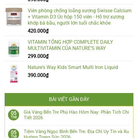
Viên phòng chống loãng xương Swisse Calcium
+ Vitamin D3 Úc hộp 150 viên - Hỗ trợ xương
khớp bà bầu, người lớn tuổi chắc khỏe
420.000
₫
VITAMIN TỔNG HỢP COMPLETE DAILY
MULTIVITAMIN CỦA NATURE’S WAY
299.000
₫
Nature's Way Kids Smart Multi Iron Liquid
390.000
₫
BÀI VIẾT GẦN ĐÂY
Giá Vàng Bến Tre Phú Hào Hôm Nay: Phân Tích Chi
05
Tiết 2026
Th8
Tiệm Vàng Ngọc Bình Bến Tre: Địa Chỉ Uy Tín và Xu
05
Hướng Trang Sức 2026
Th8