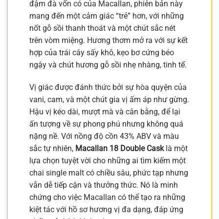
đậm đà vốn có của Macallan, phiên bản này
mang đến một cảm giác “trẻ” hơn, với những
nốt gỗ sồi thanh thoát và một chút sắc nét
trên vòm miệng. Hương thơm mở ra với sự kết
hợp của trái cây sấy khô, kẹo bơ cứng béo
ngậy và chút hương gỗ sồi nhẹ nhàng, tinh tế.
Vị giác được đánh thức bởi sự hòa quyện của
vani, cam, và một chút gia vị ấm áp như gừng.
Hậu vị kéo dài, mượt mà và cân bằng, để lại
ấn tượng về sự phong phú nhưng không quá
nặng nề. Với nồng độ cồn 43% ABV và màu
sắc tự nhiên,
Macallan 18 Double Cask
là một
lựa chọn tuyệt vời cho những ai tìm kiếm một
chai single malt có chiều sâu, phức tạp nhưng
vẫn dễ tiếp cận và thưởng thức. Nó là minh
chứng cho việc Macallan có thể tạo ra những
kiệt tác với hồ sơ hương vị đa dạng, đáp ứng