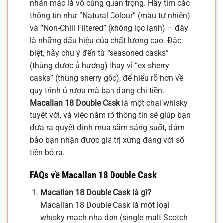
nhãn mác là vô cùng quan trọng. Hãy tìm các
thông tin như “Natural Colour” (màu tự nhiên)
và “Non-Chill Filtered” (không lọc lạnh) – đây
là những dấu hiệu của chất lượng cao. Đặc
biệt, hãy chú ý đến từ “seasoned casks”
(thùng được ủ hương) thay vì “ex-sherry
casks” (thùng sherry gốc), để hiểu rõ hơn về
quy trình ủ rượu mà bạn đang chi tiền.
Macallan 18 Double Cask
là một chai whisky
tuyệt vời, và việc nắm rõ thông tin sẽ giúp bạn
đưa ra quyết định mua sắm sáng suốt, đảm
bảo bạn nhận được giá trị xứng đáng với số
tiền bỏ ra.
FAQs về Macallan 18 Double Cask
Macallan 18 Double Cask là gì?
Macallan 18 Double Cask là một loại
whisky mạch nha đơn (single malt Scotch