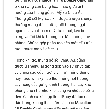
Sự tinh túy của
Macallan 18 Double Cask
nằm
ở khả năng cân bằng hoàn hảo giữa ảnh
hưởng của thùng gỗ sồi Mỹ và Châu Âu.
Thùng gỗ sồi Mỹ, sau khi được ủ rượu sherry,
thường mang đến những nốt hương ngọt
ngào của vani, cam quýt tươi mát, kẹo bơ
cứng và đôi khi là hương bơ đậu phộng nhẹ
nhàng. Chúng góp phần tạo nên một cấu trúc
rượu mượt mà và dễ chịu.
Trong khi đó, thùng gỗ sồi Châu Âu, cũng
được ủ sherry, lại đóng góp vào sự phức tạp
và chiều sâu của hương vị. Từ những thùng
này, rượu whisky hấp thụ những nốt hương
cay nồng của gừng, đinh hương, trái cây khô
phong phú như nho khô, sung và chút sô cô la
đen. Chính sự kết hợp tinh tế này đã tạo nên
đặc trưng không thể nhầm lẫn của
Macallan
18 Double Cask
, mang đến một trải nghiệm