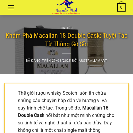
Chuyển
0
đến
nội
dung
TIN TỨC
Khám Phá Macallan 18 Double Cask: Tuyệt Tác
Từ Thùng Gỗ Sồi
ĐÃ ĐĂNG TRÊN
29/08/2025
BỞI
AUSTRALIAMART
Thế giới rượu whisky Scotch luôn ẩn chứa
những câu chuyện hấp dẫn về hương vị và
quy trình chế tác. Trong số đó,
Macallan 18
Double Cask
nổi bật như một minh chứng cho
sự tinh tế và nghệ thuật ủ rượu bậc thầy. Đây
không chỉ là một chai single malt thông