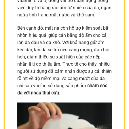
vitamin E và B, đóng vai trò quan trọng trong
việc duy trì hàng rào ẩm tự nhiên của da, ngăn
ngừa tình trạng mất nước và khô sạm.
Bên cạnh đó, mặt nạ còn hỗ trợ kiểm soát bã
nhờn hiệu quả, giúp cân bằng độ ẩm cho cả
làn da dầu và da khô. Với khả năng giữ ẩm
kéo dài, làn da sẽ trở nên căng mọng, đàn hồi
hơn, giảm thiểu sự xuất hiện của các nếp
nhăn li ti do thiếu ẩm. Thực tế cho thấy, nhiều
người sử dụng đã cảm nhận được sự cải thiện
rõ rệt về độ mềm mại và căng mướt của da
chỉ sau vài lần sử dụng sản phẩm
chăm sóc
da với nhau thai cừu
.