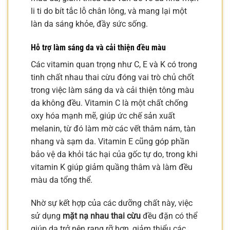
li ti do bít tắc lỗ chân lông, và mang lại một
làn da sáng khỏe, đầy sức sống.
Hỗ trợ làm sáng da và cải thiện đều màu
Các vitamin quan trọng như C, E và K có trong
tinh chất nhau thai cừu đóng vai trò chủ chốt
trong việc làm sáng da và cải thiện tông màu
da không đều. Vitamin C là một chất chống
oxy hóa mạnh mẽ, giúp ức chế sản xuất
melanin, từ đó làm mờ các vết thâm nám, tàn
nhang và sạm da. Vitamin E cũng góp phần
bảo vệ da khỏi tác hại của gốc tự do, trong khi
vitamin K giúp giảm quầng thâm và làm đều
màu da tổng thể.
Nhờ sự kết hợp của các dưỡng chất này, việc
sử dụng
mặt nạ nhau thai cừu
đều đặn có thể
giúp da trở nên rạng rỡ hơn, giảm thiểu các