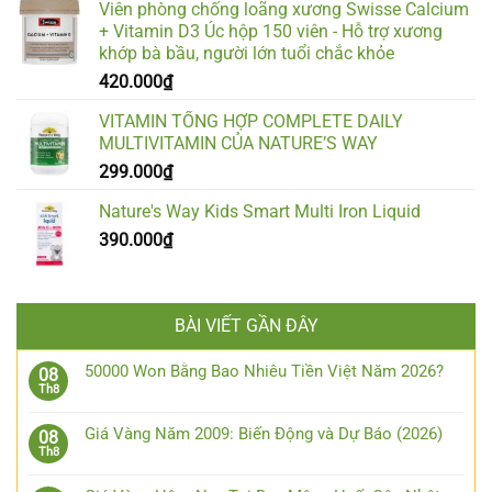
Viên phòng chống loãng xương Swisse Calcium
+ Vitamin D3 Úc hộp 150 viên - Hỗ trợ xương
khớp bà bầu, người lớn tuổi chắc khỏe
420.000
₫
VITAMIN TỔNG HỢP COMPLETE DAILY
MULTIVITAMIN CỦA NATURE’S WAY
299.000
₫
Nature's Way Kids Smart Multi Iron Liquid
390.000
₫
BÀI VIẾT GẦN ĐÂY
50000 Won Bằng Bao Nhiêu Tiền Việt Năm 2026?
08
Th8
Giá Vàng Năm 2009: Biến Động và Dự Báo (2026)
08
Th8