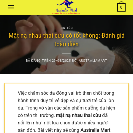
Chuyển
0
đến
nội
dung
TIN TỨC
Mặt nạ nhau thai cừu có tốt không: Đánh giá
toàn diện
ĐÃ ĐĂNG TRÊN
29/08/2025
BỞI
AUSTRALIAMART
Việc chăm sóc da đóng vai trò then chốt trong
hành trình duy trì vẻ đẹp và sự tươi trẻ của làn
da. Trong vô vàn các sản phẩm dưỡng da hiện
có trên thị trường,
mặt nạ nhau thai cừu
đã
nổi lên như một lựa chọn được nhiều người
săn đón. Bài viết này sẽ cùng
Australia Mart