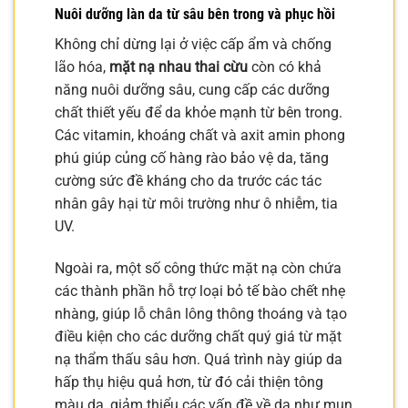
Nuôi dưỡng làn da từ sâu bên trong và phục hồi
Không chỉ dừng lại ở việc cấp ẩm và chống
lão hóa,
mặt nạ nhau thai cừu
còn có khả
năng nuôi dưỡng sâu, cung cấp các dưỡng
chất thiết yếu để da khỏe mạnh từ bên trong.
Các vitamin, khoáng chất và axit amin phong
phú giúp củng cố hàng rào bảo vệ da, tăng
cường sức đề kháng cho da trước các tác
nhân gây hại từ môi trường như ô nhiễm, tia
UV.
Ngoài ra, một số công thức mặt nạ còn chứa
các thành phần hỗ trợ loại bỏ tế bào chết nhẹ
nhàng, giúp lỗ chân lông thông thoáng và tạo
điều kiện cho các dưỡng chất quý giá từ mặt
nạ thẩm thấu sâu hơn. Quá trình này giúp da
hấp thụ hiệu quả hơn, từ đó cải thiện tông
màu da, giảm thiểu các vấn đề về da như mụn