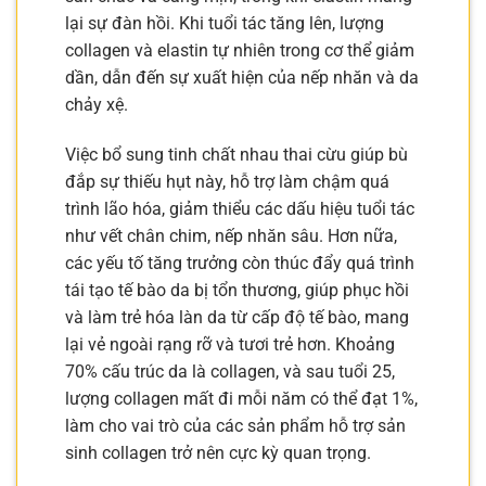
lại sự đàn hồi. Khi tuổi tác tăng lên, lượng
collagen và elastin tự nhiên trong cơ thể giảm
dần, dẫn đến sự xuất hiện của nếp nhăn và da
chảy xệ.
Việc bổ sung tinh chất nhau thai cừu giúp bù
đắp sự thiếu hụt này, hỗ trợ làm chậm quá
trình lão hóa, giảm thiểu các dấu hiệu tuổi tác
như vết chân chim, nếp nhăn sâu. Hơn nữa,
các yếu tố tăng trưởng còn thúc đẩy quá trình
tái tạo tế bào da bị tổn thương, giúp phục hồi
và làm trẻ hóa làn da từ cấp độ tế bào, mang
lại vẻ ngoài rạng rỡ và tươi trẻ hơn. Khoảng
70% cấu trúc da là collagen, và sau tuổi 25,
lượng collagen mất đi mỗi năm có thể đạt 1%,
làm cho vai trò của các sản phẩm hỗ trợ sản
sinh collagen trở nên cực kỳ quan trọng.