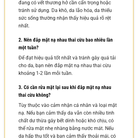
đang có vết thương hở cần cẩn trọng hoặc
tránh sử dụng. Da khô, da lão hóa, da thiếu
sức sống thường nhận thấy hiệu quả rõ rệt
nhất.
2. Nên đắp mặt nạ nhau thai cừu bao nhiêu lần
một tuần?
Để đạt hiệu quả tốt nhất và tránh gây quá tải
cho da, bạn nên đắp mặt nạ nhau thai cừu
khoảng 1-2 lần mỗi tuần.
3. Có cần rửa mặt lại sau khi đắp mặt nạ nhau
thai cừu không?
Tùy thuộc vào cảm nhận cá nhân và loại mặt
nạ. Nếu bạn cảm thấy da vẫn còn nhiều tinh
chất dư thừa gây bết dính hoặc khó chịu, có
thể rửa mặt nhẹ nhàng bằng nước mát. Nếu
da hấp thụ tốt và bạn cảm thấy thoải mái, có