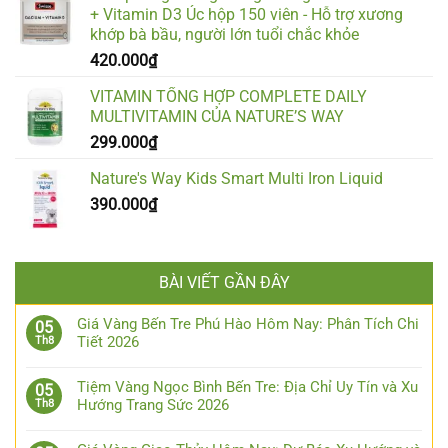
+ Vitamin D3 Úc hộp 150 viên - Hỗ trợ xương
khớp bà bầu, người lớn tuổi chắc khỏe
420.000
₫
VITAMIN TỔNG HỢP COMPLETE DAILY
MULTIVITAMIN CỦA NATURE’S WAY
299.000
₫
Nature's Way Kids Smart Multi Iron Liquid
390.000
₫
BÀI VIẾT GẦN ĐÂY
Giá Vàng Bến Tre Phú Hào Hôm Nay: Phân Tích Chi
05
Tiết 2026
Th8
Tiệm Vàng Ngọc Bình Bến Tre: Địa Chỉ Uy Tín và Xu
05
Hướng Trang Sức 2026
Th8