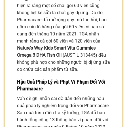
hiện ra rằng một số chai gói 60 viên cũng
không liệt kê sữa là chất gây dị ứng. Do đó,
Pharmacare đã mở rộng quy mô thu hồi, bao
gồm chín lô hàng của gói 60 viên có hạn sử
dụng đến tháng 10 năm 2021. TGA nhấn
mạnh rằng cả gói 60 viên và 120 viên của
Nature’s Way Kids Smart Vita Gummies
Omega 3 DHA Fish Oil
(AUST L 313445) đều
không phù hợp cho những người bị dị ứng sữa
do chứa các sản phẩm từ sữa.
Hậu Quả Pháp Lý và Phạt Vi Phạm Đối Với
Pharmacare
Vấn đề ghi nhãn sai đã dẫn đến những hậu
quả pháp lý nghiêm trọng đối với Pharmacare.
Sau quá trình điều tra kỹ lưỡng, TGA đã ban
hành tổng cộng 13 thông báo vi phạm đối với
Pharmacare vào ngày 9 tháng 10 năm 2020.