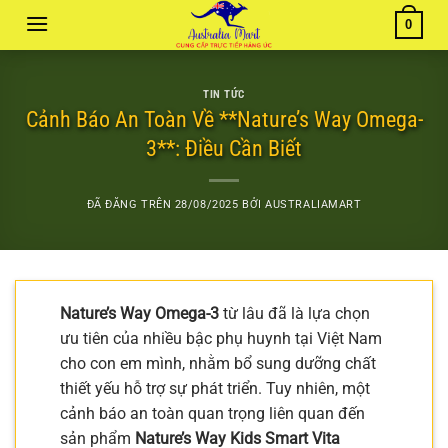
Chuyển
0
đến
nội
dung
TIN TỨC
Cảnh Báo An Toàn Về **Nature’s Way Omega-
3**: Điều Cần Biết
ĐÃ ĐĂNG TRÊN
28/08/2025
BỞI
AUSTRALIAMART
Nature’s Way Omega-3
từ lâu đã là lựa chọn
ưu tiên của nhiều bậc phụ huynh tại Việt Nam
cho con em mình, nhằm bổ sung dưỡng chất
thiết yếu hỗ trợ sự phát triển. Tuy nhiên, một
cảnh báo an toàn quan trọng liên quan đến
sản phẩm
Nature’s Way Kids Smart Vita