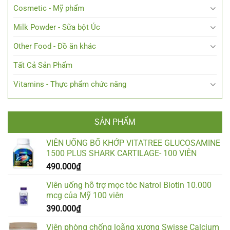
Cosmetic - Mỹ phẩm
Milk Powder - Sữa bột Úc
Other Food - Đồ ăn khác
Tất Cả Sản Phẩm
Vitamins - Thực phẩm chức năng
SẢN PHẨM
VIÊN UỐNG BỔ KHỚP VITATREE GLUCOSAMINE
1500 PLUS SHARK CARTILAGE- 100 VIÊN
490.000
₫
Viên uống hỗ trợ mọc tóc Natrol Biotin 10.000
mcg của Mỹ 100 viên
390.000
₫
Viên phòng chống loãng xương Swisse Calcium