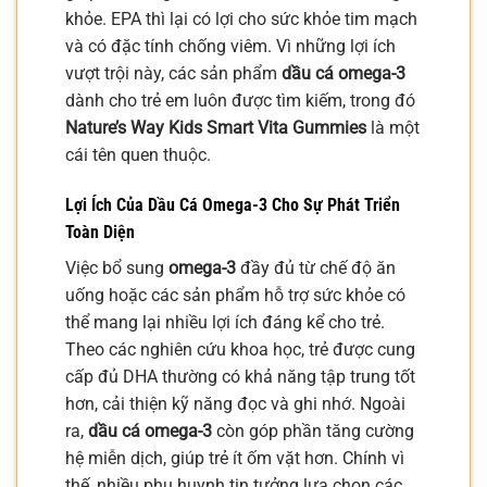
khỏe. EPA thì lại có lợi cho sức khỏe tim mạch
và có đặc tính chống viêm. Vì những lợi ích
vượt trội này, các sản phẩm
dầu cá omega-3
dành cho trẻ em luôn được tìm kiếm, trong đó
Nature’s Way Kids Smart Vita Gummies
là một
cái tên quen thuộc.
Lợi Ích Của
Dầu Cá Omega-3
Cho Sự Phát Triển
Toàn Diện
Việc bổ sung
omega-3
đầy đủ từ chế độ ăn
uống hoặc các sản phẩm hỗ trợ sức khỏe có
thể mang lại nhiều lợi ích đáng kể cho trẻ.
Theo các nghiên cứu khoa học, trẻ được cung
cấp đủ DHA thường có khả năng tập trung tốt
hơn, cải thiện kỹ năng đọc và ghi nhớ. Ngoài
ra,
dầu cá omega-3
còn góp phần tăng cường
hệ miễn dịch, giúp trẻ ít ốm vặt hơn. Chính vì
thế, nhiều phụ huynh tin tưởng lựa chọn các