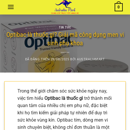
Chuyển
0
đến
nội
dung
TIN TỨC
Optibac là thuốc gì? Giải mã công dụng men vi
sinh phụ khoa
ĐÃ ĐĂNG TRÊN
29/08/2025
BỞI
AUSTRALIAMART
Trong thế giới chăm sóc sức khỏe ngày nay,
việc tìm hiểu
Optibac là thuốc gì
trở thành mối
quan tâm của nhiều chị em phụ nữ, đặc biệt
khi họ tìm kiếm giải pháp tự nhiên để duy trì
sức khỏe vùng kín. Optibac tím, dòng men vi
sinh chuyên biệt, không chỉ đơn thuần là một