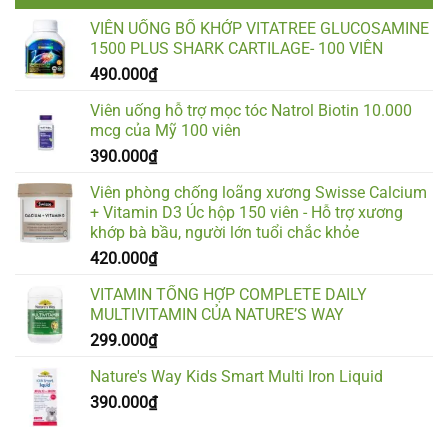
VIÊN UỐNG BỔ KHỚP VITATREE GLUCOSAMINE
1500 PLUS SHARK CARTILAGE- 100 VIÊN
490.000
₫
Viên uống hỗ trợ mọc tóc Natrol Biotin 10.000
mcg của Mỹ 100 viên
390.000
₫
Viên phòng chống loãng xương Swisse Calcium
+ Vitamin D3 Úc hộp 150 viên - Hỗ trợ xương
khớp bà bầu, người lớn tuổi chắc khỏe
420.000
₫
VITAMIN TỔNG HỢP COMPLETE DAILY
MULTIVITAMIN CỦA NATURE’S WAY
299.000
₫
Nature's Way Kids Smart Multi Iron Liquid
390.000
₫