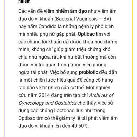
nhiễm
Các vấn đề
viêm nhiễm âm đạo
như viêm âm
đạo do vi khuẩn (Bacterial Vaginosis – BV)
hay nấm Candida là những bệnh lý phổ biến
mà nhiều phụ nữ gặp phải.
Optibac tím
với
các chủng lợi khuẩn đã được khoa học chứng
minh, không chỉ giúp giảm triệu chứng khó
chịu như ngứa, rát, khí hư bất thường mà còn
đóng vai trò quan trọng trong việc phòng
ngừa tái phát. Việc bổ sung
probiotic
đều đặn
là một chiến lược hiệu quả để củng cố hàng
rào bảo vệ tự nhiên của cơ thể. Một nghiên
cứu năm 2014 đăng trên tạp chí
Archives of
Gynecology and Obstetrics
cho thấy, việc sử
dụng các chủng Lactobacillus như trong
Optibac tím có thể giảm tỷ lệ tái phát viêm âm
đạo do vi khuẩn lên đến 40-50%.