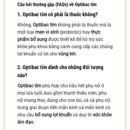
Câu hỏi thường gặp (FAQs) về Optibac tím
1. Optibac tím có phải là thuốc không?
Không,
Optibac tím
không phải là thuốc mà là
một loại
men vi sinh
(probiotic) hay
thực
phẩm bổ sung
được thiết kế để hỗ trợ sức
khỏe phụ khoa bằng cách cung cấp các chủng
lợi khuẩn có lợi cho
vùng kín
.
2. Optibac tím dành cho những đối tượng
nào?
Optibac tím
phù hợp cho hầu hết phụ nữ ở
mọi lứa tuổi, bao gồm thanh thiếu niên, phụ
nữ mang thai, đang cho con bú, và cả phụ nữ
trong giai đoạn tiền mãn kinh và mãn kinh có
nhu cầu
bổ sung lợi khuẩn
và duy trì
sức khỏe
âm đạo
.