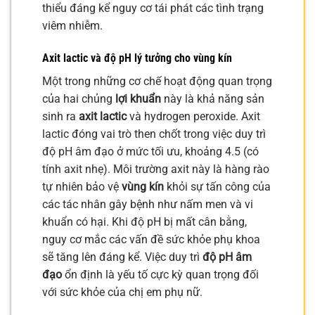
thiểu đáng kể nguy cơ tái phát các tình trạng
viêm nhiễm.
Axit lactic và độ pH lý tưởng cho vùng kín
Một trong những cơ chế hoạt động quan trọng
của hai chủng
lợi khuẩn
này là khả năng sản
sinh ra
axit lactic
và hydrogen peroxide. Axit
lactic đóng vai trò then chốt trong việc duy trì
độ pH âm đạo ở mức tối ưu, khoảng 4.5 (có
tính axit nhẹ). Môi trường axit này là hàng rào
tự nhiên bảo vệ
vùng kín
khỏi sự tấn công của
các tác nhân gây bệnh như nấm men và vi
khuẩn có hại. Khi độ pH bị mất cân bằng,
nguy cơ mắc các vấn đề sức khỏe phụ khoa
sẽ tăng lên đáng kể. Việc duy trì
độ pH âm
đạo
ổn định là yếu tố cực kỳ quan trọng đối
với sức khỏe của chị em phụ nữ.