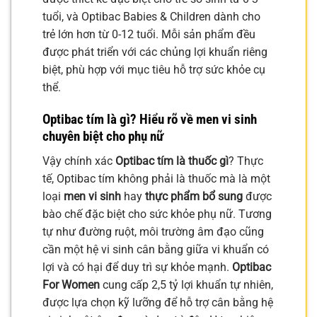
tuổi, và Optibac Babies & Children dành cho
trẻ lớn hơn từ 0-12 tuổi. Mỗi sản phẩm đều
được phát triển với các chủng lợi khuẩn riêng
biệt, phù hợp với mục tiêu hỗ trợ sức khỏe cụ
thể.
Optibac tím là gì? Hiểu rõ về men vi sinh
chuyên biệt cho phụ nữ
Vậy chính xác
Optibac tím là thuốc gì
? Thực
tế, Optibac tím không phải là thuốc mà là một
loại
men vi sinh
hay
thực phẩm bổ sung
được
bào chế đặc biệt cho sức khỏe phụ nữ. Tương
tự như đường ruột, môi trường âm đạo cũng
cần một hệ vi sinh cân bằng giữa vi khuẩn có
lợi và có hại để duy trì sự khỏe mạnh.
Optibac
For Women
cung cấp 2,5 tỷ lợi khuẩn tự nhiên,
được lựa chọn kỹ lưỡng để hỗ trợ cân bằng hệ