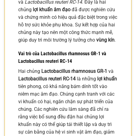
và
Lactobacillus reuteri RC-14
. Đây là hai
chủng
lợi khuẩn âm đạo
đã được nghiên cứu
và chứng minh có hiệu quả đặc biệt trong việc
hỗ trợ sức khỏe phụ khoa. Sự kết hợp của hai
chủng này tạo nên một công thức mạnh mẽ,
giúp duy trì môi trường lý tưởng cho
vùng kín
.
Vai trò của Lactobacillus rhamnosus GR-1 và
Lactobacillus reuteri RC-14
Hai chủng
Lactobacillus rhamnosus GR-1
và
Lactobacillus reuteri RC-14
là những
lợi khuẩn
tiên phong, có khả năng bám dính tốt vào
niêm mạc âm đạo. Chúng cạnh tranh với các
vi khuẩn có hại, ngăn chặn sự phát triển của
chúng. Các nghiên cứu lâm sàng đã chỉ ra
rằng việc bổ sung đều đặn hai chủng lợi
khuẩn này có thể giúp tái thiết lập và duy trì
sự cân bằng của hệ vi sinh vật âm đạo, giảm