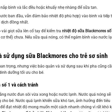
 nắp bình và lắc đều hoặc khuấy nhẹ nhàng để sữa tan.
ước ban đầu, vẫn đảm bảo nhiệt độ phù hợp) vào bình và tiếp 
 dịch đồng nhất.
 vài giọt sữa lên cổ tay để kiểm tra
nhiệt độ sữa Blackmores số
 cơ thể) chưa. Nếu sữa quá nóng, có thể ngâm bình vào nước l
à sử dụng sữa Blackmores cho trẻ sơ sinh
uan trọng, nhưng việc bảo quản và sử dụng sau khi pha cũng c
inh dưỡng tối ưu cho bé.
 số 1 và cách tránh
bằng nước đun sôi vừa xong hoặc nước lạnh. Nước quá nóng sẽ
g cho bé. Nước quá lạnh khiến sữa khó tan, ảnh hưởng đến tiêu
h để đạt nhiệt độ mong muốn một cách nhanh chóng vì rất khó 