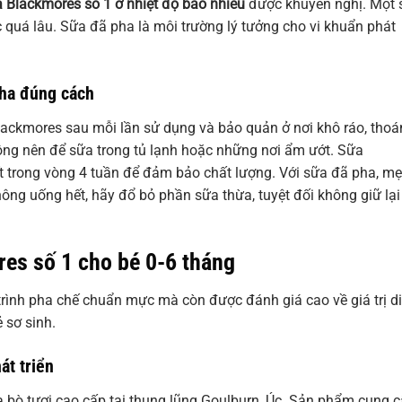
 Blackmores số 1 ở nhiệt độ bao nhiêu
được khuyến nghị. Một 
 quá lâu. Sữa đã pha là môi trường lý tưởng cho vi khuẩn phát
ha đúng cách
lackmores sau mỗi lần sử dụng và bảo quản ở nơi khô ráo, tho
hông nên để sữa trong tủ lạnh hoặc những nơi ẩm ướt. Sữa
 trong vòng 4 tuần để đảm bảo chất lượng. Với sữa đã pha, mẹ
ông uống hết, hãy đổ bỏ phần sữa thừa, tuyệt đối không giữ lại
es số 1 cho bé 0-6 tháng
 trình pha chế chuẩn mực mà còn được đánh giá cao về giá trị d
ẻ sơ sinh.
át triển
 bò tươi cao cấp tại thung lũng Goulburn, Úc. Sản phẩm cung 