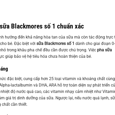
 sữa Blackmores số 1 chuẩn xác
ảnh hưởng đến khả năng hòa tan của sữa mà còn tác động trực 
cho bé. Đặc biệt với
sữa Blackmores số 1
dành cho giai đoạn 0
t nhỏ trong khâu pha chế đều cần được chú trọng. Việc
pha sữa
c giúp bảo vệ hệ tiêu hóa chưa hoàn thiện của bé.
háng
ức đặc biệt, cung cấp hơn 25 loại vitamin và khoáng chất cùng
Alpha-lactalbumin và DHA, ARA hỗ trợ toàn diện sự phát triển c
ếu nhiệt độ nước quá cao, các vitamin nhạy cảm nhiệt như Vitami
ảm giá trị dinh dưỡng của sữa. Ngược lại, nếu nước quá lạnh, s
chất cần thiết.