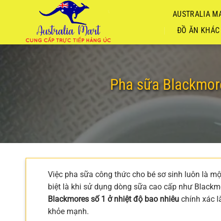
Chuyển
AUSTRALIA MA
đến
nội
ĐỒ ĂN KHÁC
dung
Pha sữa Blackmores
Việc pha sữa công thức cho bé sơ sinh luôn là 
biệt là khi sử dụng dòng sữa cao cấp như Blackm
Blackmores số 1 ở nhiệt độ bao nhiêu
chính xác là
khỏe mạnh.