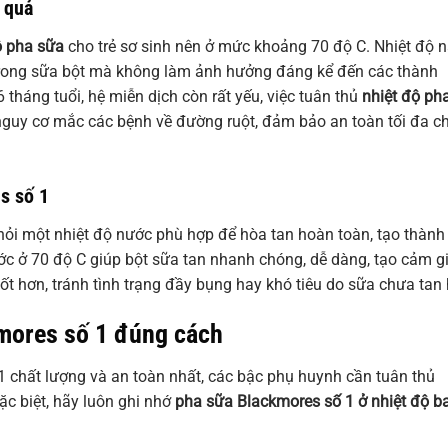
 quả
ộ pha sữa
cho trẻ sơ sinh nên ở mức khoảng 70 độ C. Nhiệt độ 
ại trong sữa bột mà không làm ảnh hưởng đáng kể đến các thành
 tháng tuổi, hệ miễn dịch còn rất yếu, việc tuân thủ
nhiệt độ ph
nguy cơ mắc các bệnh về đường ruột, đảm bảo an toàn tối đa c
s số 1
hỏi một nhiệt độ nước phù hợp để hòa tan hoàn toàn, tạo thành
c ở 70 độ C giúp bột sữa tan nhanh chóng, dễ dàng, tạo cảm g
tốt hơn, tránh tình trạng đầy bụng hay khó tiêu do sữa chưa tan 
kmores số 1 đúng cách
 chất lượng và an toàn nhất, các bậc phụ huynh cần tuân thủ
c biệt, hãy luôn ghi nhớ
pha sữa Blackmores số 1 ở nhiệt độ b