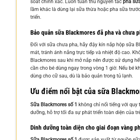
soát chính xác. Luôn tuân thủ nguyên tắc
pha sữa
lầm khác là dùng lại sữa thừa hoặc pha sữa trước
triển.
Bảo quản sữa Blackmores đã pha và chưa p
Đối với sữa chưa pha, hãy đậy kín nắp hộp sữa B
mát, tránh ánh nắng trực tiếp và nhiệt độ cao. K
Blackmores sau khi mở nắp nên được sử dụng hết
cần cho bé dùng ngay trong vòng 1 giờ. Nếu bé kh
dùng cho cữ sau, dù là bảo quản trong tủ lạnh.
Ưu điểm nổi bật của sữa Blackmor
Sữa Blackmores số 1
không chỉ nổi tiếng với quy
dưỡng, hỗ trợ tối đa sự phát triển toàn diện của tr
Dinh dưỡng toàn diện cho giai đoạn vàng ph
Sữa Blackmores số 1
được sản xuất từ nguồn sữa