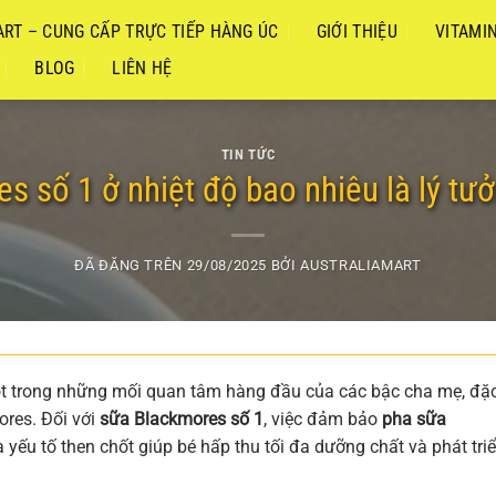
RT – CUNG CẤP TRỰC TIẾP HÀNG ÚC
GIỚI THIỆU
VITAMI
BLOG
LIÊN HỆ
TIN TỨC
 số 1 ở nhiệt độ bao nhiêu là lý tư
ĐÃ ĐĂNG TRÊN
29/08/2025
BỞI
AUSTRALIAMART
một trong những mối quan tâm hàng đầu của các bậc cha mẹ, đặ
ores. Đối với
sữa Blackmores số 1
, việc đảm bảo
pha sữa
 yếu tố then chốt giúp bé hấp thu tối đa dưỡng chất và phát tri