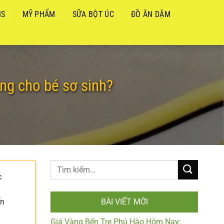
NS
MỸ PHẨM
SỮA BỘT ÚC
ĐỒ ĂN DẶM
ởng cho bé sơ sinh?
c
ển
BÀI VIẾT MỚI
Giá Vàng Bến Tre Phú Hào Hôm Nay: