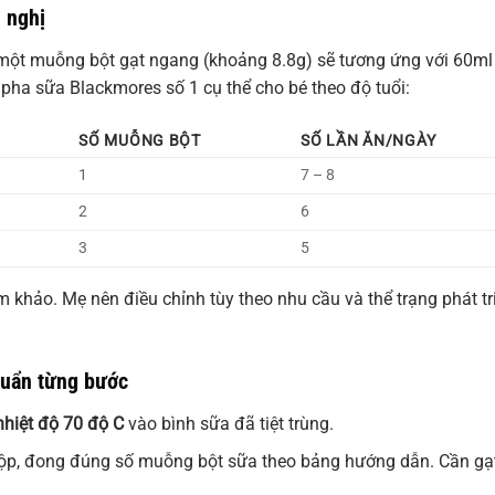
 nghị
một muỗng bột gạt ngang (khoảng 8.8g) sẽ tương ứng với 60ml
pha sữa Blackmores số 1 cụ thể cho bé theo độ tuổi:
SỐ MUỖNG BỘT
SỐ LẦN ĂN/NGÀY
1
7 – 8
2
6
3
5
m khảo. Mẹ nên điều chỉnh tùy theo nhu cầu và thể trạng phát tr
huẩn từng bước
nhiệt độ 70 độ C
vào bình sữa đã tiệt trùng.
hộp, đong đúng số muỗng bột sữa theo bảng hướng dẫn. Cần gạ