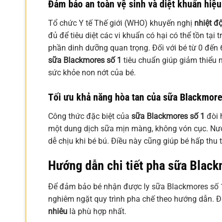
Đảm bảo an toàn vệ sinh và diệt khuẩn hiệu
Tổ chức Y tế Thế giới (WHO) khuyến nghị
nhiệt đ
đủ để tiêu diệt các vi khuẩn có hại có thể tồn t
phần dinh dưỡng quan trọng. Đối với bé từ 0 đến 6
sữa Blackmores số 1
tiêu chuẩn giúp giảm thiểu 
sức khỏe non nớt của bé.
Tối ưu khả năng hòa tan của sữa Blackmore
Công thức đặc biệt của
sữa Blackmores số 1
đòi 
một dung dịch sữa mịn màng, không vón cục. Nướ
dễ chịu khi bé bú. Điều này cũng giúp bé hấp thu 
Hướng dẫn chi tiết pha sữa Blac
Để đảm bảo bé nhận được ly sữa Blackmores số 1
nghiêm ngặt quy trình pha chế theo hướng dẫn. Đặ
nhiêu
là phù hợp nhất.