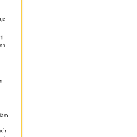
tục
 1
ạnh
ần
 làm
kiểm