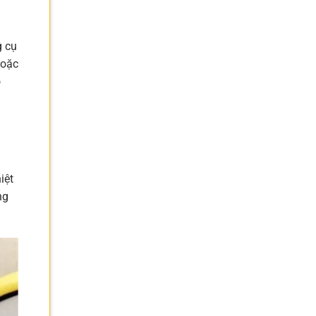
g cụ
hoặc
o
iệt
ng