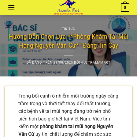
Chuyển
0
đến
nội
dung
TIN TỨC
Hướng Dẫn Chọn Lựa **Phòng Khám Tai Mũi
Họng Nguyễn Văn Cừ** Đáng Tin Cậy
ĐÃ ĐĂNG TRÊN
29/08/2025
BỞI
AUSTRALIAMART
Trong bối cảnh ô nhiễm môi trường ngày càng
trầm trọng và thời tiết thay đổi thất thường,
các bệnh về tai mũi họng đang trở nên phổ
biến hơn bao giờ hết tại Việt Nam. Việc tìm
kiếm một
phòng khám tai mũi họng Nguyễn
Văn Cừ
uy tín, chất lượng để chăm sóc sức