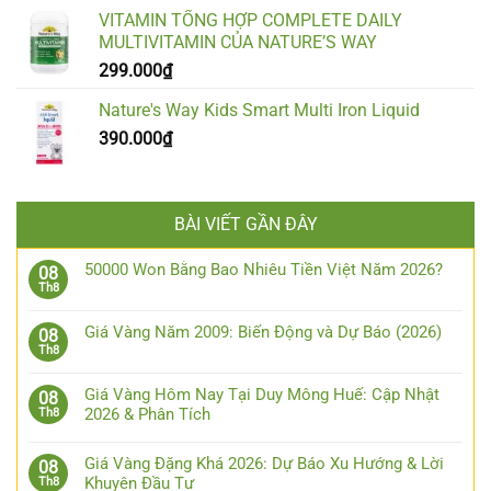
VITAMIN TỔNG HỢP COMPLETE DAILY
MULTIVITAMIN CỦA NATURE’S WAY
299.000
₫
Nature's Way Kids Smart Multi Iron Liquid
390.000
₫
BÀI VIẾT GẦN ĐÂY
50000 Won Bằng Bao Nhiêu Tiền Việt Năm 2026?
08
Th8
Giá Vàng Năm 2009: Biến Động và Dự Báo (2026)
08
Th8
Giá Vàng Hôm Nay Tại Duy Mông Huế: Cập Nhật
08
2026 & Phân Tích
Th8
Giá Vàng Đặng Khá 2026: Dự Báo Xu Hướng & Lời
08
Khuyên Đầu Tư
Th8