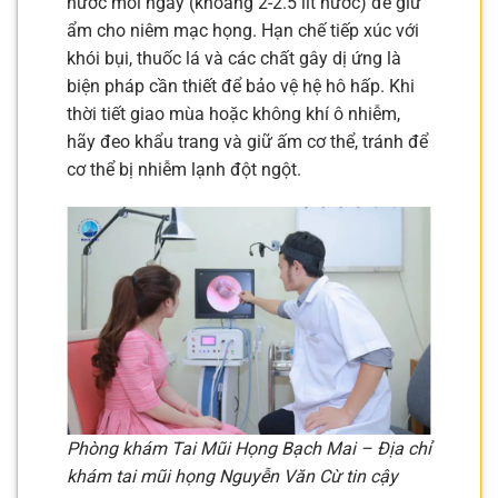
nước mỗi ngày (khoảng 2-2.5 lít nước) để giữ
ẩm cho niêm mạc họng. Hạn chế tiếp xúc với
khói bụi, thuốc lá và các chất gây dị ứng là
biện pháp cần thiết để bảo vệ hệ hô hấp. Khi
thời tiết giao mùa hoặc không khí ô nhiễm,
hãy đeo khẩu trang và giữ ấm cơ thể, tránh để
cơ thể bị nhiễm lạnh đột ngột.
Phòng khám Tai Mũi Họng Bạch Mai – Địa chỉ
khám tai mũi họng Nguyễn Văn Cừ tin cậy