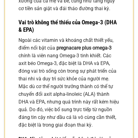
xương của cả mẹ và bé, cũng như tăng nguy
cơ tiền sản giật và đái tháo đường thai kỳ.
Vai trò không thể thiếu của Omega-3 (DHA
& EPA)
Ngoài các vitamin và khoáng chất thiết yếu,
điểm nổi bật của
pregnacare plus omega-3
chính là viên nang Omega-3 tinh khiết. Các
axit béo Omega-3, đặc biệt là DHA và EPA,
đóng vai trò sống còn trong sự phát triển của
thai nhi và duy trì sức khỏe của người mẹ.
Mặc dù cơ thể người trưởng thành có thể tự
chuyển đổi axit alpha-linoleic (ALA) thành
DHA và EPA, nhưng quá trình này rất kém hiệu
quả. Do đó, việc bổ sung trực tiếp từ nguồn
đáng tin cậy như dầu cá là vô cùng cần thiết,
đặc biệt là trong giai đoạn thai kỳ.