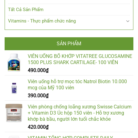
Tất Cả Sản Phẩm
Vitamins - Thực phẩm chức năng
SẢN PHẨM
VIÊN UỐNG BỔ KHỚP VITATREE GLUCOSAMINE
1500 PLUS SHARK CARTILAGE- 100 VIÊN
490.000
₫
Viên uống hỗ trợ mọc tóc Natrol Biotin 10.000
mcg của Mỹ 100 viên
390.000
₫
Viên phòng chống loãng xương Swisse Calcium
+ Vitamin D3 Úc hộp 150 viên - Hỗ trợ xương
khớp bà bầu, người lớn tuổi chắc khỏe
420.000
₫