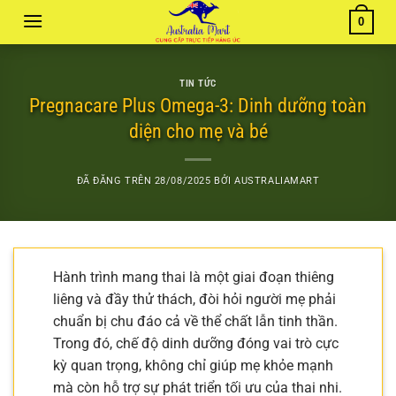
Chuyển
0
đến
nội
dung
TIN TỨC
Pregnacare Plus Omega-3: Dinh dưỡng toàn
diện cho mẹ và bé
ĐÃ ĐĂNG TRÊN
28/08/2025
BỞI
AUSTRALIAMART
Hành trình mang thai là một giai đoạn thiêng
liêng và đầy thử thách, đòi hỏi người mẹ phải
chuẩn bị chu đáo cả về thể chất lẫn tinh thần.
Trong đó, chế độ dinh dưỡng đóng vai trò cực
kỳ quan trọng, không chỉ giúp mẹ khỏe mạnh
mà còn hỗ trợ sự phát triển tối ưu của thai nhi.