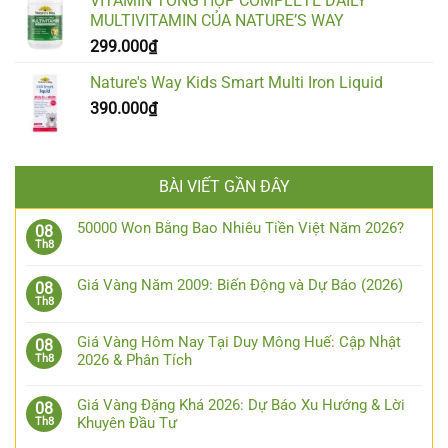
VITAMIN TỔNG HỢP COMPLETE DAILY
MULTIVITAMIN CỦA NATURE’S WAY
299.000
₫
Nature's Way Kids Smart Multi Iron Liquid
390.000
₫
BÀI VIẾT GẦN ĐÂY
50000 Won Bằng Bao Nhiêu Tiền Việt Năm 2026?
08
Th8
Giá Vàng Năm 2009: Biến Động và Dự Báo (2026)
08
Th8
Giá Vàng Hôm Nay Tại Duy Mông Huế: Cập Nhật
08
2026 & Phân Tích
Th8
Giá Vàng Đặng Khá 2026: Dự Báo Xu Hướng & Lời
08
Khuyên Đầu Tư
Th8