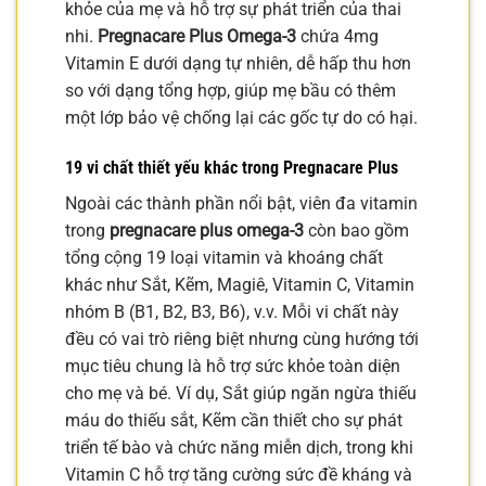
khỏe của mẹ và hỗ trợ sự phát triển của thai
nhi.
Pregnacare Plus Omega-3
chứa 4mg
Vitamin E dưới dạng tự nhiên, dễ hấp thu hơn
so với dạng tổng hợp, giúp mẹ bầu có thêm
một lớp bảo vệ chống lại các gốc tự do có hại.
19 vi chất thiết yếu khác trong Pregnacare Plus
Ngoài các thành phần nổi bật, viên đa vitamin
trong
pregnacare plus omega-3
còn bao gồm
tổng cộng 19 loại vitamin và khoáng chất
khác như Sắt, Kẽm, Magiê, Vitamin C, Vitamin
nhóm B (B1, B2, B3, B6), v.v. Mỗi vi chất này
đều có vai trò riêng biệt nhưng cùng hướng tới
mục tiêu chung là hỗ trợ sức khỏe toàn diện
cho mẹ và bé. Ví dụ, Sắt giúp ngăn ngừa thiếu
máu do thiếu sắt, Kẽm cần thiết cho sự phát
triển tế bào và chức năng miễn dịch, trong khi
Vitamin C hỗ trợ tăng cường sức đề kháng và