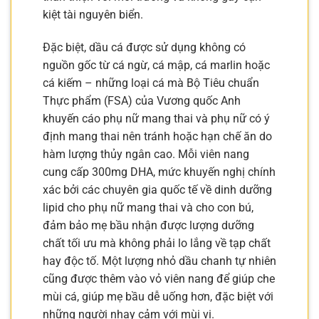
kiệt tài nguyên biển.
Đặc biệt, dầu cá được sử dụng không có
nguồn gốc từ cá ngừ, cá mập, cá marlin hoặc
cá kiếm – những loại cá mà Bộ Tiêu chuẩn
Thực phẩm (FSA) của Vương quốc Anh
khuyến cáo phụ nữ mang thai và phụ nữ có ý
định mang thai nên tránh hoặc hạn chế ăn do
hàm lượng thủy ngân cao. Mỗi viên nang
cung cấp 300mg DHA, mức khuyến nghị chính
xác bởi các chuyên gia quốc tế về dinh dưỡng
lipid cho phụ nữ mang thai và cho con bú,
đảm bảo mẹ bầu nhận được lượng dưỡng
chất tối ưu mà không phải lo lắng về tạp chất
hay độc tố. Một lượng nhỏ dầu chanh tự nhiên
cũng được thêm vào vỏ viên nang để giúp che
mùi cá, giúp mẹ bầu dễ uống hơn, đặc biệt với
những người nhạy cảm với mùi vị.