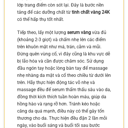
lớp trang điểm còn sót lại. Đây là bước nền
tảng để các dưỡng chất từ
tinh chất vàng 24K
có thể hấp thụ tốt nhất.
Tiếp theo, lấy một lượng
serum vàng
vừa đủ
(khoảng 2-3 giọt) và chấm nhẹ lên các điểm
trên khuôn mặt như má, trán, cằm và mũi.
Đừng quên vùng cổ, vì đây cũng là khu vực dễ
bị lão hóa và cần được chăm sóc. Sử dụng
đầu ngón tay hoặc lòng bàn tay để massage
nhẹ nhàng da mặt và cổ theo chiều từ dưới lên
trên. Hãy thực hiện động tác vỗ nhẹ và
massage đều để serum thẩm thấu sâu vào da,
đồng thời kích thích tuần hoàn máu, giúp da
hồng hào và rạng rỡ hơn. Tránh kéo hoặc
căng da quá mạnh, điều này có thể gây tổn
thương cho da. Thực hiện đều đặn 2 lần mỗi
ngày, vào buổi sáng và buổi tối sau bước