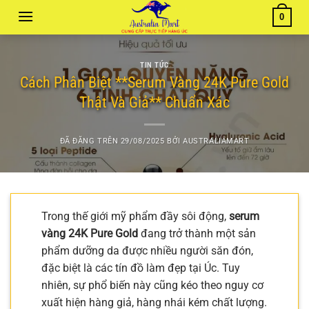
Chuyển
0
đến
nội
dung
TIN TỨC
Cách Phân Biệt **Serum Vàng 24K Pure Gold
Thật Và Giả** Chuẩn Xác
ĐÃ ĐĂNG TRÊN
29/08/2025
BỞI
AUSTRALIAMART
Trong thế giới mỹ phẩm đầy sôi động,
serum
vàng 24K Pure Gold
đang trở thành một sản
phẩm dưỡng da được nhiều người săn đón,
đặc biệt là các tín đồ làm đẹp tại Úc. Tuy
nhiên, sự phổ biến này cũng kéo theo nguy cơ
xuất hiện hàng giả, hàng nhái kém chất lượng.