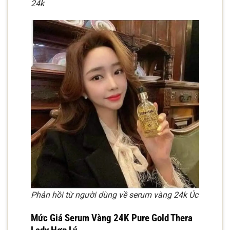
24k
Phản hồi từ người dùng về serum vàng 24k Úc
Mức Giá
Serum Vàng 24K Pure Gold
Thera