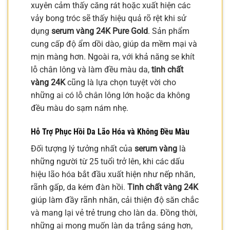
xuyên cảm thấy căng rát hoặc xuất hiện các
vảy bong tróc sẽ thấy hiệu quả rõ rệt khi sử
dụng
serum vàng 24K Pure Gold
. Sản phẩm
cung cấp độ ẩm dồi dào, giúp da mềm mại và
mịn màng hơn. Ngoài ra, với khả năng se khít
lỗ chân lông và làm đều màu da,
tinh chất
vàng 24K
cũng là lựa chọn tuyệt vời cho
những ai có lỗ chân lông lớn hoặc da không
đều màu do sạm nám nhẹ.
Hỗ Trợ Phục Hồi Da Lão Hóa và Không Đều Màu
Đối tượng lý tưởng nhất của
serum vàng
là
những người từ 25 tuổi trở lên, khi các dấu
hiệu lão hóa bắt đầu xuất hiện như nếp nhăn,
rãnh gấp, da kém đàn hồi.
Tinh chất vàng 24K
giúp làm đầy rãnh nhăn, cải thiện độ săn chắc
và mang lại vẻ trẻ trung cho làn da. Đồng thời,
những ai mong muốn làn da trắng sáng hơn,