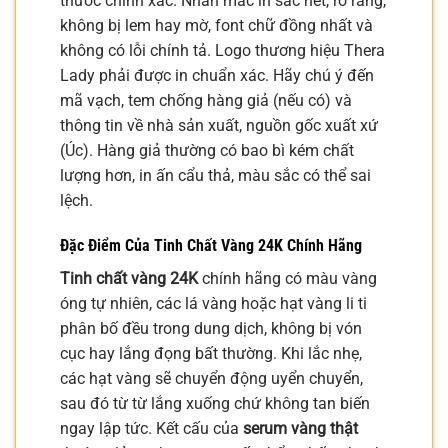
thước chính xác. Nhãn mác in sắc nét, rõ ràng,
không bị lem hay mờ, font chữ đồng nhất và
không có lỗi chính tả. Logo thương hiệu Thera
Lady phải được in chuẩn xác. Hãy chú ý đến
mã vạch, tem chống hàng giả (nếu có) và
thông tin về nhà sản xuất, nguồn gốc xuất xứ
(Úc). Hàng giả thường có bao bì kém chất
lượng hơn, in ấn cẩu thả, màu sắc có thể sai
lệch.
Đặc Điểm Của Tinh Chất Vàng 24K Chính Hãng
Tinh chất vàng 24K
chính hãng có màu vàng
óng tự nhiên, các lá vàng hoặc hạt vàng li ti
phân bố đều trong dung dịch, không bị vón
cục hay lắng đọng bất thường. Khi lắc nhẹ,
các hạt vàng sẽ chuyển động uyển chuyển,
sau đó từ từ lắng xuống chứ không tan biến
ngay lập tức. Kết cấu của
serum vàng thật