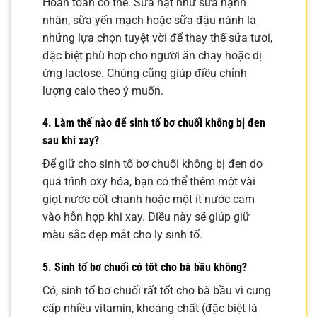
Hoàn toàn có thể. Sữa hạt như sữa hạnh
nhân, sữa yến mạch hoặc sữa đậu nành là
những lựa chọn tuyệt vời để thay thế sữa tươi,
đặc biệt phù hợp cho người ăn chay hoặc dị
ứng lactose. Chúng cũng giúp điều chỉnh
lượng calo theo ý muốn.
4. Làm thế nào để sinh tố bơ chuối không bị đen
sau khi xay?
Để giữ cho sinh tố bơ chuối không bị đen do
quá trình oxy hóa, bạn có thể thêm một vài
giọt nước cốt chanh hoặc một ít nước cam
vào hỗn hợp khi xay. Điều này sẽ giúp giữ
màu sắc đẹp mắt cho ly sinh tố.
5. Sinh tố bơ chuối có tốt cho bà bầu không?
Có, sinh tố bơ chuối rất tốt cho bà bầu vì cung
cấp nhiều vitamin, khoáng chất (đặc biệt là