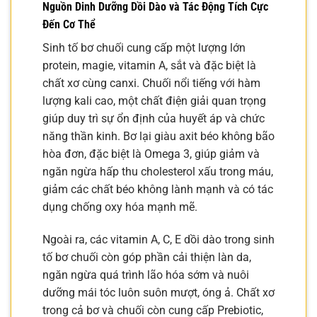
Nguồn Dinh Dưỡng Dồi Dào và Tác Động Tích Cực
Đến Cơ Thể
Sinh tố bơ chuối cung cấp một lượng lớn
protein, magie, vitamin A, sắt và đặc biệt là
chất xơ cùng canxi. Chuối nổi tiếng với hàm
lượng kali cao, một chất điện giải quan trọng
giúp duy trì sự ổn định của huyết áp và chức
năng thần kinh. Bơ lại giàu axit béo không bão
hòa đơn, đặc biệt là Omega 3, giúp giảm và
ngăn ngừa hấp thu cholesterol xấu trong máu,
giảm các chất béo không lành mạnh và có tác
dụng chống oxy hóa mạnh mẽ.
Ngoài ra, các vitamin A, C, E dồi dào trong sinh
tố bơ chuối còn góp phần cải thiện làn da,
ngăn ngừa quá trình lão hóa sớm và nuôi
dưỡng mái tóc luôn suôn mượt, óng ả. Chất xơ
trong cả bơ và chuối còn cung cấp Prebiotic,