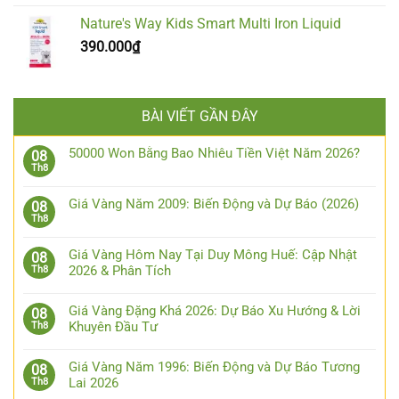
Nature's Way Kids Smart Multi Iron Liquid
390.000
₫
BÀI VIẾT GẦN ĐÂY
50000 Won Bằng Bao Nhiêu Tiền Việt Năm 2026?
08
Th8
Giá Vàng Năm 2009: Biến Động và Dự Báo (2026)
08
Th8
Giá Vàng Hôm Nay Tại Duy Mông Huế: Cập Nhật
08
2026 & Phân Tích
Th8
Giá Vàng Đặng Khá 2026: Dự Báo Xu Hướng & Lời
08
Khuyên Đầu Tư
Th8
Giá Vàng Năm 1996: Biến Động và Dự Báo Tương
08
Lai 2026
Th8