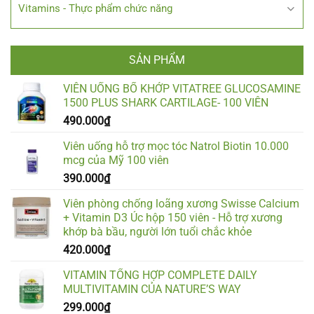
Vitamins - Thực phẩm chức năng
SẢN PHẨM
VIÊN UỐNG BỔ KHỚP VITATREE GLUCOSAMINE
1500 PLUS SHARK CARTILAGE- 100 VIÊN
490.000
₫
Viên uống hỗ trợ mọc tóc Natrol Biotin 10.000
mcg của Mỹ 100 viên
390.000
₫
Viên phòng chống loãng xương Swisse Calcium
+ Vitamin D3 Úc hộp 150 viên - Hỗ trợ xương
khớp bà bầu, người lớn tuổi chắc khỏe
420.000
₫
VITAMIN TỔNG HỢP COMPLETE DAILY
MULTIVITAMIN CỦA NATURE’S WAY
299.000
₫