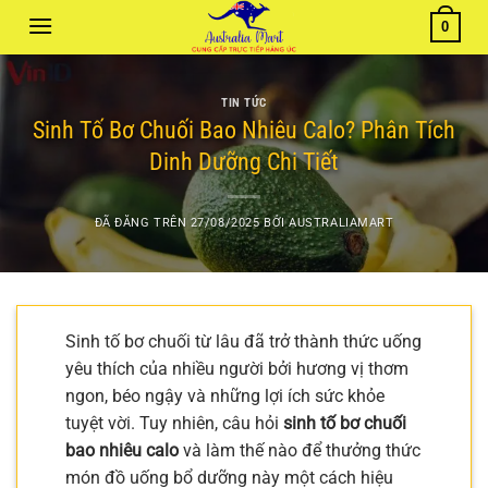
Chuyển
0
đến
nội
dung
TIN TỨC
Sinh Tố Bơ Chuối Bao Nhiêu Calo? Phân Tích
Dinh Dưỡng Chi Tiết
ĐÃ ĐĂNG TRÊN
27/08/2025
BỞI
AUSTRALIAMART
Sinh tố bơ chuối từ lâu đã trở thành thức uống
yêu thích của nhiều người bởi hương vị thơm
ngon, béo ngậy và những lợi ích sức khỏe
tuyệt vời. Tuy nhiên, câu hỏi
sinh tố bơ chuối
bao nhiêu calo
và làm thế nào để thưởng thức
món đồ uống bổ dưỡng này một cách hiệu