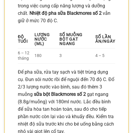
trong việc cung cấp năng lượng và dưỡng
chất.
Nhiệt độ pha sữa Blackmores số 2
vẫn
giữ ở mức 70 độ C.
LƯỢNG
SỐ MUỖNG
ĐỘ
SỐ LẦN
NƯỚC
BỘT GẠT
TUỔI
ĂN/NGÀY
(ML)
NGANG
6 – 12
180
3
4 – 5
tháng
Để pha sữa, rửa tay sạch và tiệt trùng dụng
cụ. Đun sôi nước rồi để nguội đến 70 độ C. Đổ
2/3 lượng nước vào bình, sau đó thêm 3
muỗng
sữa bột Blackmores số 2
gạt ngang
(8.8g/muỗng) với 180ml nước. Lắc đều bình
để sữa hòa tan hoàn toàn, sau đó cho tiếp
phần nước còn lại vào và khuấy đều. Kiểm tra
nhiệt độ sữa trước khi cho bé uống bằng cách
nhỏ vài giọt lên cổ tay.