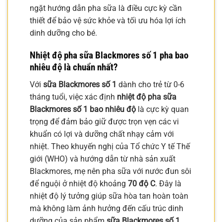
ngặt hướng dẫn pha sữa là điều cực kỳ cần
thiết để bảo vệ sức khỏe và tối ưu hóa lợi ích
dinh dưỡng cho bé.
Nhiệt độ pha
sữa Blackmores số 1 pha bao
nhiêu độ
là chuẩn nhất?
Với
sữa Blackmores số 1
dành cho trẻ từ 0-6
tháng tuổi, việc xác định
nhiệt độ pha sữa
Blackmores số 1 bao nhiêu độ
là cực kỳ quan
trọng để đảm bảo giữ được trọn vẹn các vi
khuẩn có lợi và dưỡng chất nhạy cảm với
nhiệt. Theo khuyến nghị của Tổ chức Y tế Thế
giới (WHO) và hướng dẫn từ nhà sản xuất
Blackmores, mẹ nên pha sữa với nước đun sôi
để nguội ở nhiệt độ khoảng
70 độ C
. Đây là
nhiệt độ lý tưởng giúp sữa hòa tan hoàn toàn
mà không làm ảnh hưởng đến cấu trúc dinh
dưỡng của sản phẩm
sữa Blackmores số 1
.