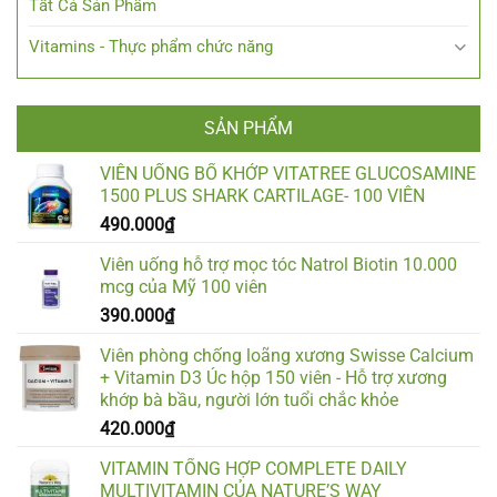
Tất Cả Sản Phẩm
Vitamins - Thực phẩm chức năng
SẢN PHẨM
VIÊN UỐNG BỔ KHỚP VITATREE GLUCOSAMINE
1500 PLUS SHARK CARTILAGE- 100 VIÊN
490.000
₫
Viên uống hỗ trợ mọc tóc Natrol Biotin 10.000
mcg của Mỹ 100 viên
390.000
₫
Viên phòng chống loãng xương Swisse Calcium
+ Vitamin D3 Úc hộp 150 viên - Hỗ trợ xương
khớp bà bầu, người lớn tuổi chắc khỏe
420.000
₫
VITAMIN TỔNG HỢP COMPLETE DAILY
MULTIVITAMIN CỦA NATURE’S WAY