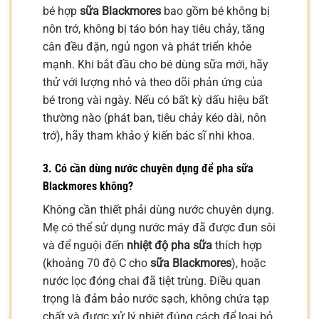
bé hợp
sữa Blackmores
bao gồm bé không bị
nôn trớ, không bị táo bón hay tiêu chảy, tăng
cân đều đặn, ngủ ngon và phát triển khỏe
mạnh. Khi bắt đầu cho bé dùng sữa mới, hãy
thử với lượng nhỏ và theo dõi phản ứng của
bé trong vài ngày. Nếu có bất kỳ dấu hiệu bất
thường nào (phát ban, tiêu chảy kéo dài, nôn
trớ), hãy tham khảo ý kiến bác sĩ nhi khoa.
3. Có cần dùng nước chuyên dụng để pha sữa
Blackmores không?
Không cần thiết phải dùng nước chuyên dụng.
Mẹ có thể sử dụng nước máy đã được đun sôi
và để nguội đến
nhiệt độ pha sữa
thích hợp
(khoảng 70 độ C cho
sữa Blackmores
), hoặc
nước lọc đóng chai đã tiệt trùng. Điều quan
trọng là đảm bảo nước sạch, không chứa tạp
chất và được xử lý nhiệt đúng cách để loại bỏ