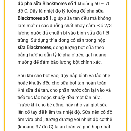
độ pha sữa Blackmores số 1
khoảng 60 – 70
độ C. Đây là nhiệt độ lý tưởng để pha
sữa
Blackmores số 1
, giúp sữa tan đều mà không
làm mất đi các dưỡng chất nhạy cảm. Đổ 2/3
lượng nước đã chuẩn bị vào bình sữa đã tiệt
trùng. Sử dụng thìa đong có sẵn trong hộp
sữa Blackmores
, đong lượng bột sữa theo
bảng hướng dẫn tỷ lệ pha ở trên, gạt ngang
muỗng để đảm bảo lượng bột chính xác.
Sau khi cho bột vào, đậy nắp bình và lắc nhẹ
hoặc khuấy đều cho sữa bột tan hoàn toàn.
Khi sữa đã tan, cho phần nước còn lại vào và
tiếp tục lắc hoặc khuấy đều một lần nữa.
Trước khi cho bé uống, hãy nhỏ vài giọt sữa
lên cổ tay để kiểm tra nhiệt độ. Sữa nên có độ
ấm vừa phải, tương đương với nhiệt độ cơ thể
(khoảng 37 độ C) là an toàn và phù hợp nhất