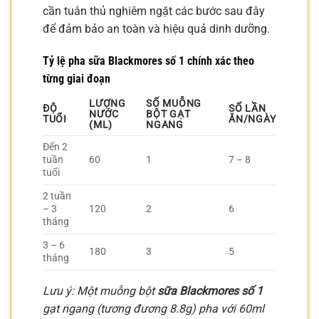
cần tuân thủ nghiêm ngặt các bước sau đây
để đảm bảo an toàn và hiệu quả dinh dưỡng.
Tỷ lệ pha sữa Blackmores số 1 chính xác theo
từng giai đoạn
LƯỢNG
SỐ MUỖNG
ĐỘ
SỐ LẦN
NƯỚC
BỘT GẠT
TUỔI
ĂN/NGÀY
(ML)
NGANG
Đến 2
tuần
60
1
7 – 8
tuổi
2 tuần
– 3
120
2
6
tháng
3 – 6
180
3
5
tháng
Lưu ý: Một muỗng bột
sữa Blackmores số 1
gạt ngang (tương đương 8.8g) pha với 60ml