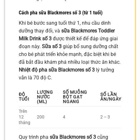
Cách pha sữa Blackmores số 3 (từ 1 tuổi)
Khi bé bước sang tuổi thứ 1, nhu cầu dinh
dưỡng thay đổi, và
sữa Blackmores Toddler
Milk Drink số 3
được thiết kế để đáp ứng giai
đoạn này.
Sữa số 3
giúp bổ sung dưỡng chất
cho bé phát triển khỏe mạnh, đặc biệt khi bé
đã bắt đầu khám phá nhiều loại thức ăn khác.
Nhiệt độ pha sữa Blackmores số 3
lý tưởng
vẫn là 70 độ C.
LƯỢNG
SỐ MUỖNG
ĐỘ
SỐ LẦN
NƯỚC
BỘT GẠT
TUỔI
ĂN/NGÀY
(ML)
NGANG
Trên
12
200
4
2 – 3
tháng
Quy trình pha
sữa Blackmores số 3
cũng