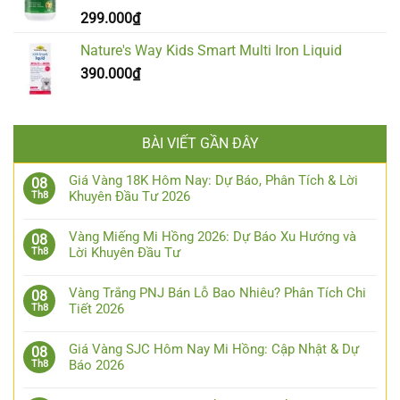
299.000
₫
Nature's Way Kids Smart Multi Iron Liquid
390.000
₫
BÀI VIẾT GẦN ĐÂY
Giá Vàng 18K Hôm Nay: Dự Báo, Phân Tích & Lời
08
Khuyên Đầu Tư 2026
Th8
Vàng Miếng Mi Hồng 2026: Dự Báo Xu Hướng và
08
Lời Khuyên Đầu Tư
Th8
Vàng Trắng PNJ Bán Lỗ Bao Nhiêu? Phân Tích Chi
08
Tiết 2026
Th8
Giá Vàng SJC Hôm Nay Mi Hồng: Cập Nhật & Dự
08
Báo 2026
Th8