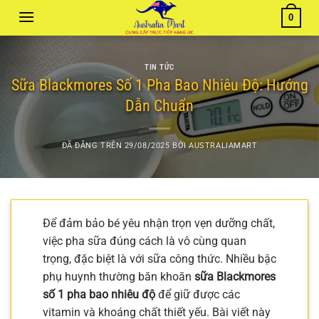
Chuyển
0
đến
nội
dung
TIN TỨC
Sữa Blackmores Số 1 Pha Bao Nhiêu Độ: Hướng
Dẫn Chuẩn
ĐÃ ĐĂNG TRÊN
29/08/2025
BỞI
AUSTRALIAMART
Để đảm bảo bé yêu nhận trọn vẹn dưỡng chất,
việc pha sữa đúng cách là vô cùng quan
trọng, đặc biệt là với sữa công thức. Nhiều bậc
phụ huynh thường băn khoăn
sữa Blackmores
số 1 pha bao nhiêu độ
để giữ được các
vitamin và khoáng chất thiết yếu. Bài viết này