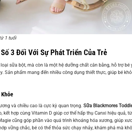
ừ 1 tuổi
 Số 3 Đối Với Sự Phát Triển Của Trẻ
loại sữa bột, mà còn là một hệ dưỡng chất cân bằng, hỗ trợ bé 
này. Sản phẩm mang đến nhiều công dụng thiết thực, giúp bé khỏ
c Khỏe
ệ xương và chiều cao là cực kỳ quan trọng.
Sữa Blackmores Toddl
 kết hợp cùng Vitamin D giúp cơ thể hấp thụ Canxi hiệu quả, t
 Magie cũng góp phần vào quá trình khoáng hóa xương, giúp xư
khớp vững chắc, bé có thể thỏa sức chạy nhảy, khám phá mà kh