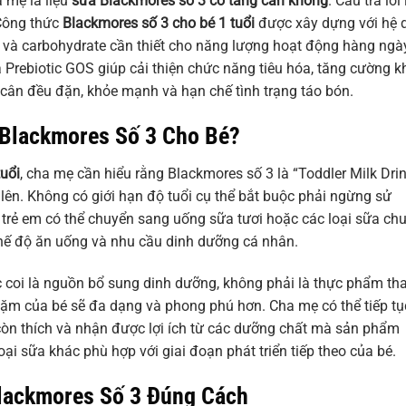
 mẹ là liệu
sữa Blackmores số 3 có tăng cân không
. Câu trả lời 
 Công thức
Blackmores số 3 cho bé 1 tuổi
được xây dựng với hệ 
o và carbohydrate cần thiết cho năng lượng hoạt động hàng ngà
 Prebiotic GOS giúp cải thiện chức năng tiêu hóa, tăng cường k
 cân đều đặn, khỏe mạnh và hạn chế tình trạng táo bón.
Blackmores Số 3 Cho Bé?
uổi
, cha mẹ cần hiểu rằng Blackmores số 3 là “Toddler Milk Drin
rở lên. Không có giới hạn độ tuổi cụ thể bắt buộc phải ngừng sử
 trẻ em có thể chuyển sang uống sữa tươi hoặc các loại sữa ch
 chế độ ăn uống và nhu cầu dinh dưỡng cá nhân.
 coi là nguồn bổ sung dinh dưỡng, không phải là thực phẩm th
 dặm của bé sẽ đa dạng và phong phú hơn. Cha mẹ có thể tiếp tụ
òn thích và nhận được lợi ích từ các dưỡng chất mà sản phẩm
ại sữa khác phù hợp với giai đoạn phát triển tiếp theo của bé.
lackmores Số 3 Đúng Cách