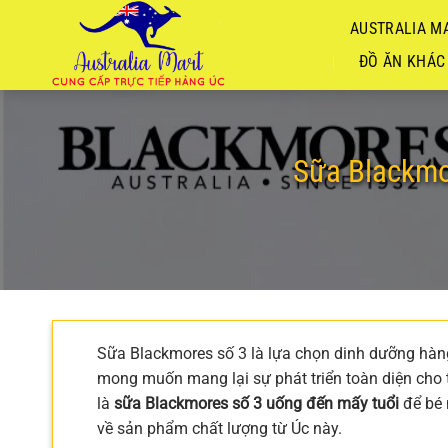
Chuyển
AUSTRALIA MA
đến
nội
ĐỒ ĂN KHÁC
dung
Sữa Blackmo
Sữa Blackmores số 3 là lựa chọn dinh dưỡng hàng
mong muốn mang lại sự phát triển toàn diện cho 
là
sữa Blackmores số 3 uống đến mấy tuổi
để bé 
về sản phẩm chất lượng từ Úc này.