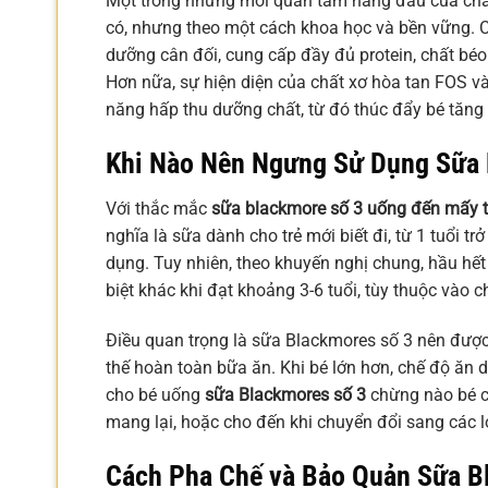
Một trong những mối quan tâm hàng đầu của cha
có, nhưng theo một cách khoa học và bền vững.
dưỡng cân đối, cung cấp đầy đủ protein, chất bé
Hơn nữa, sự hiện diện của chất xơ hòa tan FOS và
năng hấp thu dưỡng chất, từ đó thúc đẩy bé tăng
Khi Nào Nên Ngưng Sử Dụng Sữa 
Với thắc mắc
sữa blackmore số 3 uống đến mấy t
nghĩa là sữa dành cho trẻ mới biết đi, từ 1 tuổi t
dụng. Tuy nhiên, theo khuyến nghị chung, hầu hết
biệt khác khi đạt khoảng 3-6 tuổi, tùy thuộc vào
Điều quan trọng là sữa Blackmores số 3 nên được
thế hoàn toàn bữa ăn. Khi bé lớn hơn, chế độ ăn
cho bé uống
sữa Blackmores số 3
chừng nào bé c
mang lại, hoặc cho đến khi chuyển đổi sang các lo
Cách Pha Chế và Bảo Quản Sữa B