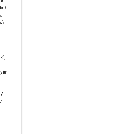
là
dinh
y.
hả
k”,
uyên
ay
c