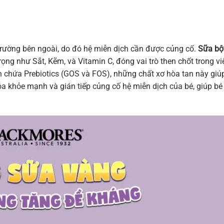
i trường bên ngoài, do đó hệ miễn dịch cần được củng cố.
Sữa bộ
ọng như Sắt, Kẽm, và Vitamin C, đóng vai trò then chốt trong vi
 chứa Prebiotics (GOS và FOS), những chất xơ hòa tan này giú
hóa khỏe mạnh và gián tiếp củng cố hệ miễn dịch của bé, giúp bé