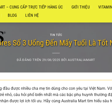
RT – CUNG CẤP TRỰC TIẾP HÀNG ÚC
GIỚI THIỆU
VITAMI
BLOG
LIÊN HỆ
TIN TỨC
res Số 3 Uống Đến Mấy Tuổi Là Tốt 
ĐÃ ĐĂNG TRÊN
29/08/2025
BỞI
AUSTRALIAMART
 đầu được nhiều cha mẹ tin dùng cho con yêu tại Việt Nam. Vớ
trẻ nhỏ, câu hỏi phổ biến nhất mà các bậc phụ huynh thường đặ
nhận được lợi ích tối ưu. Hãy cùng Australia Mart tìm hiểu sâu 