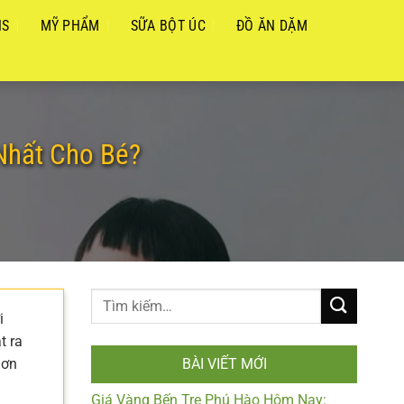
NS
MỸ PHẨM
SỮA BỘT ÚC
ĐỒ ĂN DẶM
Nhất Cho Bé?
i
t ra
hơn
BÀI VIẾT MỚI
Giá Vàng Bến Tre Phú Hào Hôm Nay: