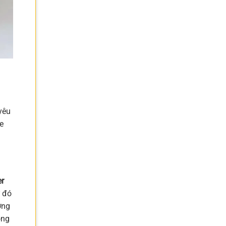
yêu
e
er
ừ đó
ơng
ông