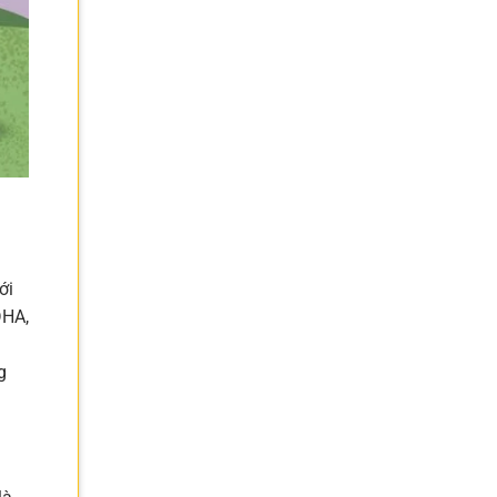
ới
DHA,
g