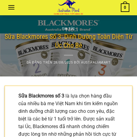
Chuyển
0
đến
nội
dung
TIN TỨC
Sữa Blackmores Số 3: Dinh Dưỡng Toàn Diện Từ
Úc Cho Bé
ĐÃ ĐĂNG TRÊN
28/08/2025
BỞI
AUSTRALIAMART
Sữa Blackmores số 3
là lựa chọn hàng đầu
của nhiều bà mẹ Việt Nam khi tìm kiếm nguồn
dinh dưỡng chất lượng cao cho con yêu, đặc
biệt là các bé từ 1 tuổi trở lên. Được sản xuất
tại Úc, Blackmores đã nhanh chóng chiếm
được lòng tin nhờ những phản hồi tích cực từ