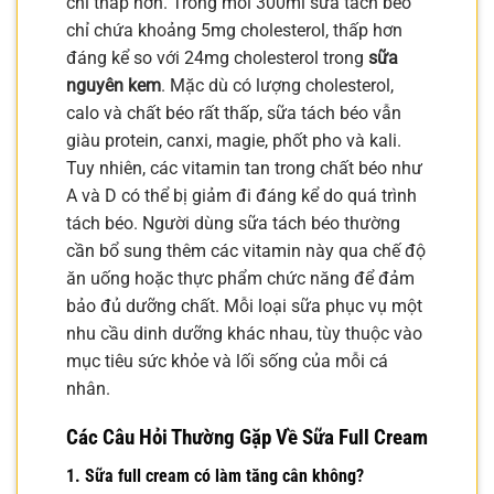
chí thấp hơn. Trong mỗi 300ml sữa tách béo
chỉ chứa khoảng 5mg cholesterol, thấp hơn
đáng kể so với 24mg cholesterol trong
sữa
nguyên kem
. Mặc dù có lượng cholesterol,
calo và chất béo rất thấp, sữa tách béo vẫn
giàu protein, canxi, magie, phốt pho và kali.
Tuy nhiên, các vitamin tan trong chất béo như
A và D có thể bị giảm đi đáng kể do quá trình
tách béo. Người dùng sữa tách béo thường
cần bổ sung thêm các vitamin này qua chế độ
ăn uống hoặc thực phẩm chức năng để đảm
bảo đủ dưỡng chất. Mỗi loại sữa phục vụ một
nhu cầu dinh dưỡng khác nhau, tùy thuộc vào
mục tiêu sức khỏe và lối sống của mỗi cá
nhân.
Các Câu Hỏi Thường Gặp Về Sữa Full Cream
1. Sữa full cream có làm tăng cân không?