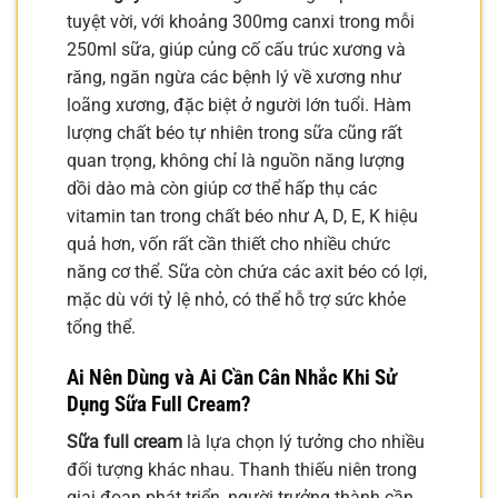
tuyệt vời, với khoảng 300mg canxi trong mỗi
250ml sữa, giúp củng cố cấu trúc xương và
răng, ngăn ngừa các bệnh lý về xương như
loãng xương, đặc biệt ở người lớn tuổi. Hàm
lượng chất béo tự nhiên trong sữa cũng rất
quan trọng, không chỉ là nguồn năng lượng
dồi dào mà còn giúp cơ thể hấp thụ các
vitamin tan trong chất béo như A, D, E, K hiệu
quả hơn, vốn rất cần thiết cho nhiều chức
năng cơ thể. Sữa còn chứa các axit béo có lợi,
mặc dù với tỷ lệ nhỏ, có thể hỗ trợ sức khỏe
tổng thể.
Ai Nên Dùng và Ai Cần Cân Nhắc Khi Sử
Dụng Sữa Full Cream?
Sữa full cream
là lựa chọn lý tưởng cho nhiều
đối tượng khác nhau. Thanh thiếu niên trong
giai đoạn phát triển, người trưởng thành cần