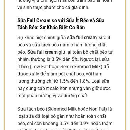
hương vị thơm ngon mà còn đảm bảo an toàn
vệ sinh thực phẩm cho cả gia đình.
Sữa Full Cream so với Sữa Ít Béo và Sữa
Tách Béo: Sự Khác Biệt Cơ Bản
Sự khác biệt chính giữa
sữa full cream
, sữa ít
béo và sữa tách béo nằm ở hàm lượng chất
béo.
Sữa full cream
giữ lại toàn bộ chất béo tự
nhiên, thường là 3.5% đến 5%. Ngược lại, sữa
ít béo (Low Fat hoặc Semi-skimmed Milk) đã
được xử lý để giảm bớt chất béo, với hàm
lượng thường chỉ từ 1.5% đến 1.8%. Loại sữa
này cung cấp ít calo hơn nhưng vẫn giữ được
một phần hương vị và dưỡng chất.
Sữa tách béo (Skimmed Milk hoặc Non Fat) là
loại sữa đã loại bỏ gần như hoàn toàn chất
béo, chỉ còn khoảng 0.5% đến 0.9% hoặc thậm