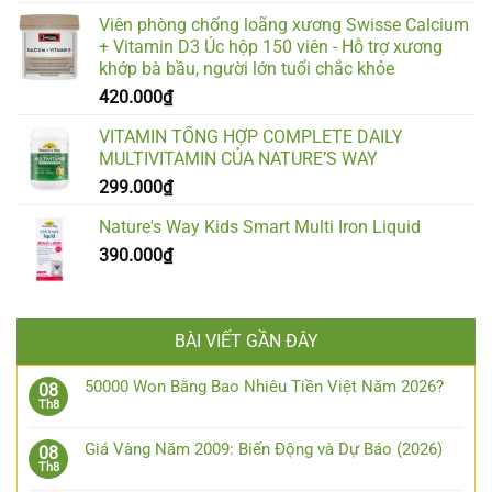
Viên phòng chống loãng xương Swisse Calcium
+ Vitamin D3 Úc hộp 150 viên - Hỗ trợ xương
khớp bà bầu, người lớn tuổi chắc khỏe
420.000
₫
VITAMIN TỔNG HỢP COMPLETE DAILY
MULTIVITAMIN CỦA NATURE’S WAY
299.000
₫
Nature's Way Kids Smart Multi Iron Liquid
390.000
₫
BÀI VIẾT GẦN ĐÂY
50000 Won Bằng Bao Nhiêu Tiền Việt Năm 2026?
08
Th8
Giá Vàng Năm 2009: Biến Động và Dự Báo (2026)
08
Th8