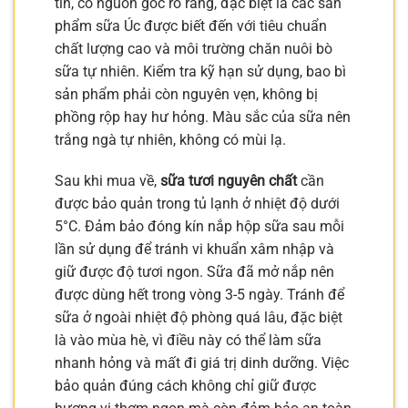
tín, có nguồn gốc rõ ràng, đặc biệt là các sản
phẩm sữa Úc được biết đến với tiêu chuẩn
chất lượng cao và môi trường chăn nuôi bò
sữa tự nhiên. Kiểm tra kỹ hạn sử dụng, bao bì
sản phẩm phải còn nguyên vẹn, không bị
phồng rộp hay hư hỏng. Màu sắc của sữa nên
trắng ngà tự nhiên, không có mùi lạ.
Sau khi mua về,
sữa tươi nguyên chất
cần
được bảo quản trong tủ lạnh ở nhiệt độ dưới
5°C. Đảm bảo đóng kín nắp hộp sữa sau mỗi
lần sử dụng để tránh vi khuẩn xâm nhập và
giữ được độ tươi ngon. Sữa đã mở nắp nên
được dùng hết trong vòng 3-5 ngày. Tránh để
sữa ở ngoài nhiệt độ phòng quá lâu, đặc biệt
là vào mùa hè, vì điều này có thể làm sữa
nhanh hỏng và mất đi giá trị dinh dưỡng. Việc
bảo quản đúng cách không chỉ giữ được