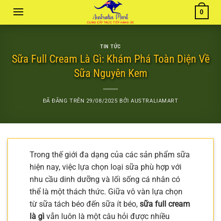
Chuyển
0
đến
nội
dung
TIN TỨC
Sữa Full Cream Là Gì: Khám Phá Toàn Diện Về
Sữa Nguyên Kem
ĐÃ ĐĂNG TRÊN
29/08/2025
BỞI
AUSTRALIAMART
Trong thế giới đa dạng của các sản phẩm sữa
hiện nay, việc lựa chọn loại sữa phù hợp với
nhu cầu dinh dưỡng và lối sống cá nhân có
thể là một thách thức. Giữa vô vàn lựa chọn
từ sữa tách béo đến sữa ít béo,
sữa full cream
là gì
vẫn luôn là một câu hỏi được nhiều