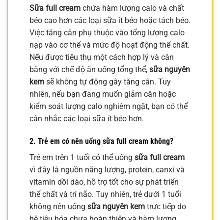
Sữa full cream
chứa hàm lượng calo và chất
béo cao hơn các loại sữa ít béo hoặc tách béo.
Việc tăng cân phụ thuộc vào tổng lượng calo
nạp vào cơ thể và mức độ hoạt động thể chất.
Nếu được tiêu thụ một cách hợp lý và cân
bằng với chế độ ăn uống tổng thể,
sữa nguyên
kem
sẽ không tự động gây tăng cân. Tuy
nhiên, nếu bạn đang muốn giảm cân hoặc
kiểm soát lượng calo nghiêm ngặt, bạn có thể
cân nhắc các loại sữa ít béo hơn.
2. Trẻ em có nên uống sữa full cream không?
Trẻ em trên 1 tuổi có thể uống
sữa full cream
vì đây là nguồn năng lượng, protein, canxi và
vitamin dồi dào, hỗ trợ tốt cho sự phát triển
thể chất và trí não. Tuy nhiên, trẻ dưới 1 tuổi
không nên uống
sữa nguyên kem
trực tiếp do
hệ tiêu hóa chưa hoàn thiện và hàm lượng