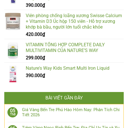
390.000
₫
Viên phòng chống loãng xương Swisse Calcium
+ Vitamin D3 Úc hộp 150 viên - Hỗ trợ xương
khớp bà bầu, người lớn tuổi chắc khỏe
420.000
₫
VITAMIN TỔNG HỢP COMPLETE DAILY
MULTIVITAMIN CỦA NATURE’S WAY
299.000
₫
Nature's Way Kids Smart Multi Iron Liquid
390.000
₫
BÀI VIẾT GẦN ĐÂY
Giá Vàng Bến Tre Phú Hào Hôm Nay: Phân Tích Chi
05
Tiết 2026
Th8
Tiệm Vàng Ngọc Bình Bến Tre: Địa Chỉ Uy Tín và Xu