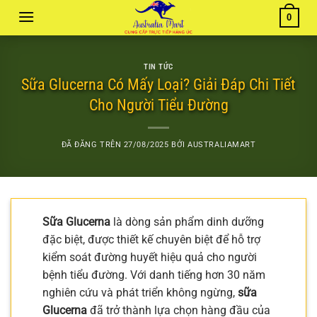
Chuyển
0
đến
nội
dung
TIN TỨC
Sữa Glucerna Có Mấy Loại? Giải Đáp Chi Tiết
Cho Người Tiểu Đường
ĐÃ ĐĂNG TRÊN
27/08/2025
BỞI
AUSTRALIAMART
Sữa Glucerna
là dòng sản phẩm dinh dưỡng
đặc biệt, được thiết kế chuyên biệt để hỗ trợ
kiểm soát đường huyết hiệu quả cho người
bệnh tiểu đường. Với danh tiếng hơn 30 năm
nghiên cứu và phát triển không ngừng,
sữa
Glucerna
đã trở thành lựa chọn hàng đầu của