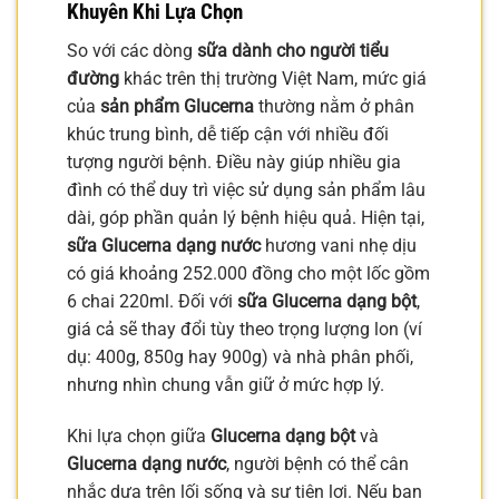
Khuyên Khi Lựa Chọn
So với các dòng
sữa dành cho người tiểu
đường
khác trên thị trường Việt Nam, mức giá
của
sản phẩm Glucerna
thường nằm ở phân
khúc trung bình, dễ tiếp cận với nhiều đối
tượng người bệnh. Điều này giúp nhiều gia
đình có thể duy trì việc sử dụng sản phẩm lâu
dài, góp phần quản lý bệnh hiệu quả. Hiện tại,
sữa Glucerna dạng nước
hương vani nhẹ dịu
có giá khoảng 252.000 đồng cho một lốc gồm
6 chai 220ml. Đối với
sữa Glucerna dạng bột
,
giá cả sẽ thay đổi tùy theo trọng lượng lon (ví
dụ: 400g, 850g hay 900g) và nhà phân phối,
nhưng nhìn chung vẫn giữ ở mức hợp lý.
Khi lựa chọn giữa
Glucerna dạng bột
và
Glucerna dạng nước
, người bệnh có thể cân
nhắc dựa trên lối sống và sự tiện lợi. Nếu bạn