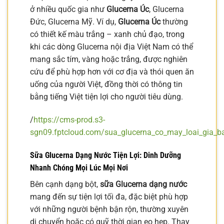
ở nhiều quốc gia như
Glucerna Úc
, Glucerna
Đức, Glucerna Mỹ. Ví dụ,
Glucerna Úc
thường
có thiết kế màu trắng – xanh chủ đạo, trong
khi các dòng Glucerna nội địa Việt Nam có thể
mang sắc tím, vàng hoặc trắng, được nghiên
cứu để phù hợp hơn với cơ địa và thói quen ăn
uống của người Việt, đồng thời có thông tin
bằng tiếng Việt tiện lợi cho người tiêu dùng.
/
https://cms-prod.s3-
sgn09.fptcloud.com/sua_glucerna_co_may_loai_gia_b
Sữa Glucerna Dạng Nước Tiện Lợi: Dinh Dưỡng
Nhanh Chóng Mọi Lúc Mọi Nơi
Bên cạnh dạng bột,
sữa Glucerna dạng nước
mang đến sự tiện lợi tối đa, đặc biệt phù hợp
với những người bệnh bận rộn, thường xuyên
di chuyển hoặc có quỹ thời gian eo hẹp. Thay