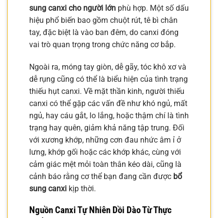
sung canxi cho người lớn
phù hợp. Một số dấu
hiệu phổ biến bao gồm chuột rút, tê bì chân
tay, đặc biệt là vào ban đêm, do canxi đóng
vai trò quan trọng trong chức năng cơ bắp.
Ngoài ra, móng tay giòn, dễ gãy, tóc khô xơ và
dễ rụng cũng có thể là biểu hiện của tình trạng
thiếu hụt canxi. Về mặt thần kinh, người thiếu
canxi có thể gặp các vấn đề như khó ngủ, mất
ngủ, hay cáu gắt, lo lắng, hoặc thậm chí là tình
trạng hay quên, giảm khả năng tập trung. Đối
với xương khớp, những cơn đau nhức âm ỉ ở
lưng, khớp gối hoặc các khớp khác, cùng với
cảm giác mệt mỏi toàn thân kéo dài, cũng là
cảnh báo rằng cơ thể bạn đang cần được
bổ
sung canxi
kịp thời.
Nguồn Canxi Tự Nhiên Dồi Dào Từ Thực