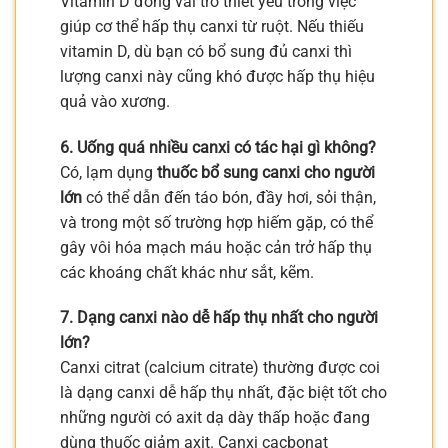
Vitamin D đóng vai trò thiết yếu trong việc
giúp cơ thể hấp thụ canxi từ ruột. Nếu thiếu
vitamin D, dù bạn có bổ sung đủ canxi thì
lượng canxi này cũng khó được hấp thụ hiệu
quả vào xương.
6. Uống quá nhiều canxi có tác hại gì không?
Có, lạm dụng
thuốc bổ sung canxi cho người
lớn
có thể dẫn đến táo bón, đầy hơi, sỏi thận,
và trong một số trường hợp hiếm gặp, có thể
gây vôi hóa mạch máu hoặc cản trở hấp thụ
các khoáng chất khác như sắt, kẽm.
7. Dạng canxi nào dễ hấp thụ nhất cho người
lớn?
Canxi citrat (calcium citrate) thường được coi
là dạng canxi dễ hấp thụ nhất, đặc biệt tốt cho
những người có axit dạ dày thấp hoặc đang
dùng thuốc giảm axit. Canxi cacbonat