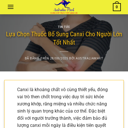
Chuyển
0
đến
nội
dung
TIN TỨC
Lựa Chọn Thuốc Bổ Sung Canxi Cho Người Lớn
Tốt Nhất
ĐÃ ĐĂNG TRÊN
28/08/2025
BỞI
AUSTRALIAMART
Canxi là khoáng chất vô cùng thiết yếu, đóng
vai trò then chốt trong việc duy trì sức khỏe
xương khớp, răng miệng và nhiều chức năng
sinh lý quan trọng khác của cơ thể. Đặc biệt
đối với người trưởng thành, việc đảm bảo đủ
lượng canxi mỗi ngày là điều kiện tiên quyết