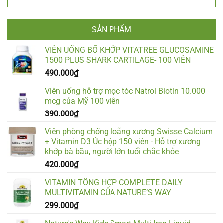
SẢN PHẨM
VIÊN UỐNG BỔ KHỚP VITATREE GLUCOSAMINE
1500 PLUS SHARK CARTILAGE- 100 VIÊN
490.000
₫
Viên uống hỗ trợ mọc tóc Natrol Biotin 10.000
mcg của Mỹ 100 viên
390.000
₫
Viên phòng chống loãng xương Swisse Calcium
+ Vitamin D3 Úc hộp 150 viên - Hỗ trợ xương
khớp bà bầu, người lớn tuổi chắc khỏe
420.000
₫
VITAMIN TỔNG HỢP COMPLETE DAILY
MULTIVITAMIN CỦA NATURE’S WAY
299.000
₫