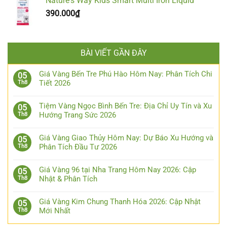
Nature's Way Kids Smart Multi Iron Liquid
390.000
₫
BÀI VIẾT GẦN ĐÂY
Giá Vàng Bến Tre Phú Hào Hôm Nay: Phân Tích Chi
05
Tiết 2026
Th8
Tiệm Vàng Ngọc Bình Bến Tre: Địa Chỉ Uy Tín và Xu
05
Hướng Trang Sức 2026
Th8
Giá Vàng Giao Thủy Hôm Nay: Dự Báo Xu Hướng và
05
Phân Tích Đầu Tư 2026
Th8
Giá Vàng 96 tại Nha Trang Hôm Nay 2026: Cập
05
Nhật & Phân Tích
Th8
Giá Vàng Kim Chung Thanh Hóa 2026: Cập Nhật
05
Mới Nhất
Th8