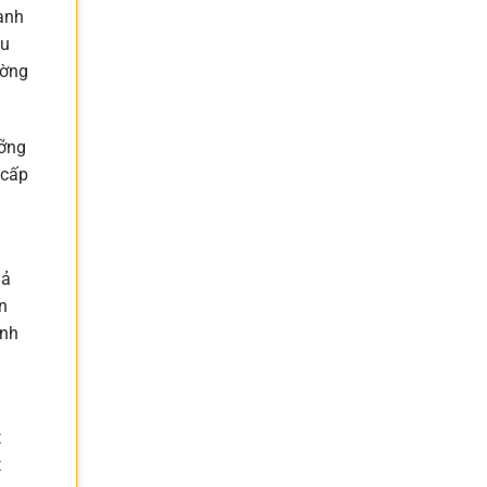
ành
âu
ường
ưỡng
 cấp
uả
n
ành
t
t