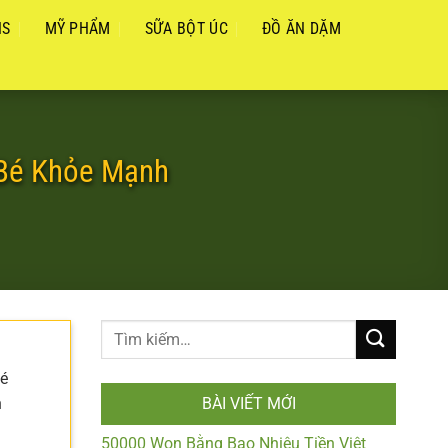
NS
MỸ PHẨM
SỮA BỘT ÚC
ĐỒ ĂN DẶM
 Bé Khỏe Mạnh
bé
n
BÀI VIẾT MỚI
50000 Won Bằng Bao Nhiêu Tiền Việt