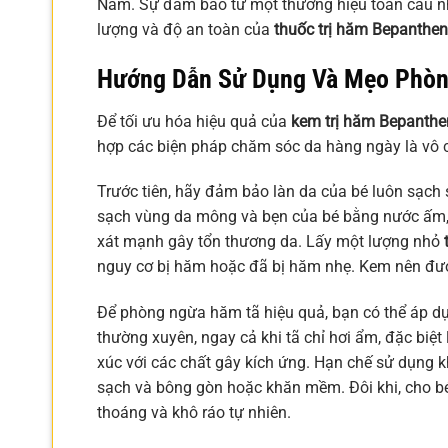
Nam. Sự đảm bảo từ một thương hiệu toàn cầu nh
lượng và độ an toàn của
thuốc trị hăm Bepanthen
Hướng Dẫn Sử Dụng Và Mẹo Phòn
Để tối ưu hóa hiệu quả của
kem trị hăm Bepanthe
hợp các biện pháp chăm sóc da hàng ngày là vô 
Trước tiên, hãy đảm bảo làn da của bé luôn sạch s
sạch vùng da mông và bẹn của bé bằng nước ấm,
xát mạnh gây tổn thương da. Lấy một lượng nhỏ
nguy cơ bị hăm hoặc đã bị hăm nhẹ. Kem nên đượ
Để phòng ngừa hăm tã hiệu quả, bạn có thể áp d
thường xuyên, ngay cả khi tã chỉ hơi ẩm, đặc biệt l
xúc với các chất gây kích ứng. Hạn chế sử dụng 
sạch và bông gòn hoặc khăn mềm. Đôi khi, cho bé
thoáng và khô ráo tự nhiên.