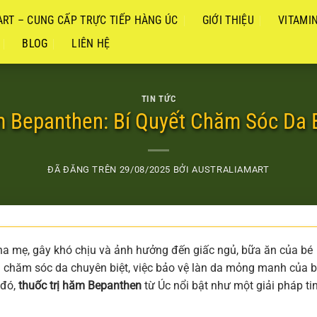
RT – CUNG CẤP TRỰC TIẾP HÀNG ÚC
GIỚI THIỆU
VITAMI
BLOG
LIÊN HỆ
TIN TỨC
m Bepanthen: Bí Quyết Chăm Sóc Da
ĐÃ ĐĂNG TRÊN
29/08/2025
BỞI
AUSTRALIAMART
cha mẹ, gây khó chịu và ảnh hưởng đến giấc ngủ, bữa ăn của bé
m chăm sóc da chuyên biệt, việc bảo vệ làn da mỏng manh của 
 đó,
thuốc trị hăm Bepanthen
từ Úc nổi bật như một giải pháp ti