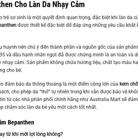
then
Cho Làn Da Nhạy Cảm
rẻ sơ sinh là một quyết định quan trọng, đặc biệt khi làn da c
panthen
được thiết kế đặc biệt để đáp ứng những yêu cầu khắt 
hụ huynh nên chú ý đến thành phần và nguồn gốc của sản phẩm
B5 và dầu hạnh nhân ngọt đã được chứng minh là an toàn và d
 kỳ nhạy cảm. Sản phẩm không chứa hương liệu, chất tạo màu h
ứng cho bé.
ẫn đảm bảo da thông thoáng là một điểm cộng lớn của
kem ch
 bách, cho phép da “thở” tự nhiên trong khi vẫn được bảo vệ khỏi
 tín từ các nhà phân phối chính hãng như Australia Mart sẽ đảm
p chăm sóc làn da bé yêu một cách tốt nhất.
Hăm Bepanthen
ay từ khi mới lọt lòng không?