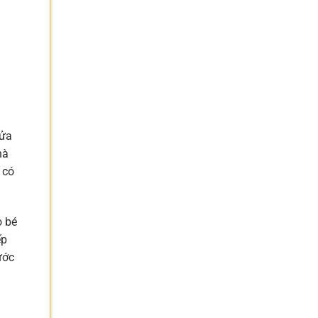
rửa
hà
 có
o bé
ếp
ước