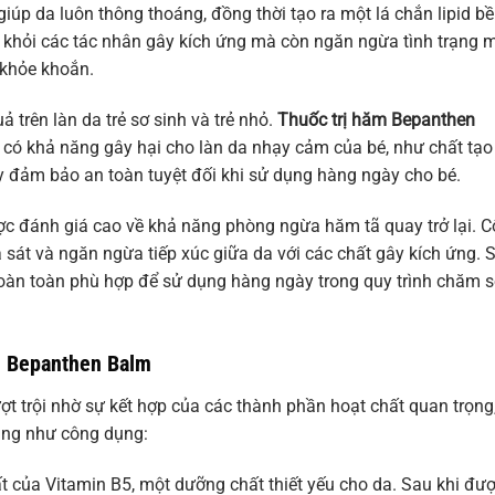
úp da luôn thông thoáng, đồng thời tạo ra một lá chắn lipid b
a khỏi các tác nhân gây kích ứng mà còn ngăn ngừa tình trạng 
 khỏe khoắn.
trên làn da trẻ sơ sinh và trẻ nhỏ.
Thuốc trị hăm Bepanthen
có khả năng gây hại cho làn da nhạy cảm của bé, như chất tạo
y đảm bảo an toàn tuyệt đối khi sử dụng hàng ngày cho bé.
ược đánh giá cao về khả năng phòng ngừa hăm tã quay trở lại. 
 sát và ngăn ngừa tiếp xúc giữa da với các chất gây kích ứng. 
hoàn toàn phù hợp để sử dụng hàng ngày trong quy trình chăm 
m Bepanthen Balm
t trội nhờ sự kết hợp của các thành phần hoạt chất quan trọng
ũng như công dụng:
ất của Vitamin B5, một dưỡng chất thiết yếu cho da. Sau khi đư