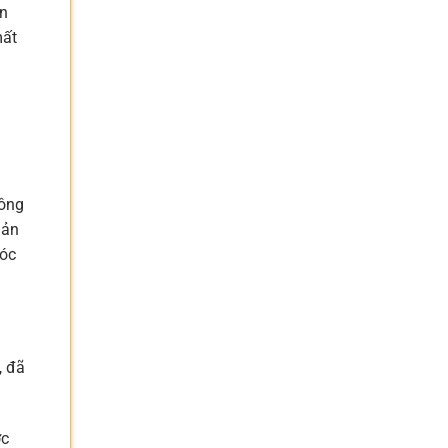
ền
mất
Công
Sản
sóc
, đã
ợc