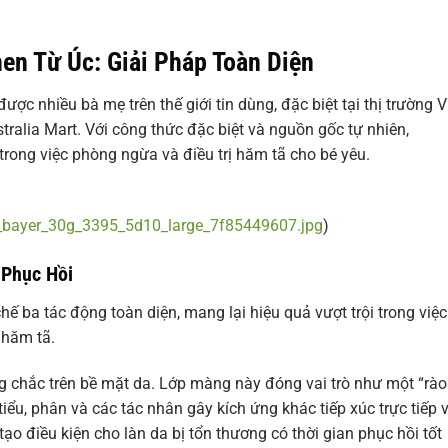
hen
Từ Úc: Giải Pháp Toàn Diện
ợc nhiều bà mẹ trên thế giới tin dùng, đặc biệt tại thị trường V
alia Mart. Với công thức đặc biệt và nguồn gốc tự nhiên,
rong việc phòng ngừa và điều trị hăm tã cho bé yêu.
bayer_30g_3395_5d10_large_7f85449607.jpg
)
 Phục Hồi
ế ba tác động toàn diện, mang lại hiệu quả vượt trội trong việc
 hăm tã.
 chắc trên bề mặt da. Lớp màng này đóng vai trò như một “rào
ểu, phân và các tác nhân gây kích ứng khác tiếp xúc trực tiếp v
o điều kiện cho làn da bị tổn thương có thời gian phục hồi tốt