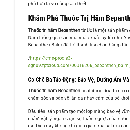
phù hợp là vô cùng cần thiết.
Khám Phá
Thuốc Trị Hăm Bepant
Thuốc trị hăm Bepanthen
từ Úc là một sản phẩm đư
Nam thông qua các nhà nhập khẩu uy tín như Austr
Bepanthen Balm đã trở thành lựa chọn hàng đầu t
/
https://cms-prod.s3-
sgn09.fptcloud.com/00018206_bepanthen_balm_
Cơ Chế Ba Tác Động: Bảo Vệ, Dưỡng Ẩm Và
Thuốc trị hăm Bepanthen
hoạt động dựa trên cơ ch
chăm sóc và bảo vệ làn da nhạy cảm của bé khỏi
Đầu tiên, sản phẩm tạo một lớp màng bảo vệ vững
chắn” vật lý, ngăn chặn sự thấm ngược của nước ti
da. Điều này không chỉ giúp giảm ma sát mà còn tạ