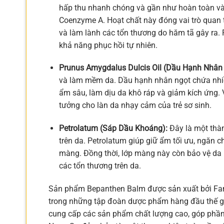
hấp thu nhanh chóng và gần như hoàn toàn vào
Coenzyme A. Hoạt chất này đóng vai trò quan t
và làm lành các tổn thương do hăm tã gây ra. 
khả năng phục hồi tự nhiên.
Prunus Amygdalus Dulcis Oil (Dầu Hạnh Nhân 
và làm mềm da. Dầu hạnh nhân ngọt chứa nhiều 
ẩm sâu, làm dịu da khô ráp và giảm kích ứng. V
tưởng cho làn da nhạy cảm của trẻ sơ sinh.
Petrolatum (Sáp Dầu Khoáng):
Đây là một thàn
trên da. Petrolatum giúp giữ ẩm tối ưu, ngăn 
màng. Đồng thời, lớp màng này còn bảo vệ da k
các tổn thương trên da.
Sản phẩm Bepanthen Balm được sản xuất bởi Fa
trong những tập đoàn dược phẩm hàng đầu thế gi
cung cấp các sản phẩm chất lượng cao, góp phần 