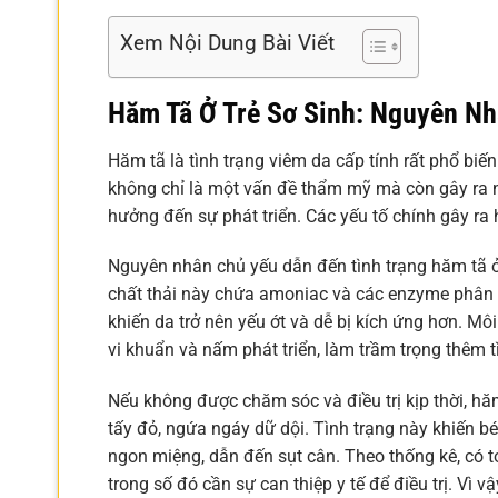
Xem Nội Dung Bài Viết
Hăm Tã Ở Trẻ Sơ Sinh: Nguyên Nh
Hăm tã là tình trạng viêm da cấp tính rất phổ biế
không chỉ là một vấn đề thẩm mỹ mà còn gây ra nh
hưởng đến sự phát triển. Các yếu tố chính gây ra 
Nguyên nhân chủ yếu dẫn đến tình trạng hăm tã ở t
chất thải này chứa amoniac và các enzyme phân gi
khiến da trở nên yếu ớt và dễ bị kích ứng hơn. Môi
vi khuẩn và nấm phát triển, làm trầm trọng thêm 
Nếu không được chăm sóc và điều trị kịp thời, hă
tấy đỏ, ngứa ngáy dữ dội. Tình trạng này khiến 
ngon miệng, dẫn đến sụt cân. Theo thống kê, có tớ
trong số đó cần sự can thiệp y tế để điều trị. Vì