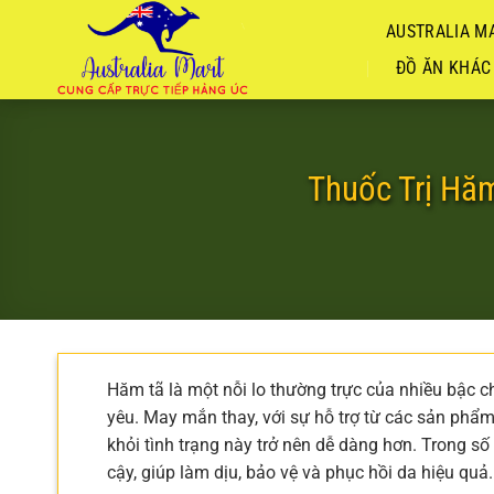
Chuyển
AUSTRALIA MA
đến
nội
ĐỒ ĂN KHÁC
dung
Thuốc Trị Hă
Hăm tã là một nỗi lo thường trực của nhiều bậc 
yêu. May mắn thay, với sự hỗ trợ từ các sản phẩ
khỏi tình trạng này trở nên dễ dàng hơn. Trong số
cậy, giúp làm dịu, bảo vệ và phục hồi da hiệu quả.