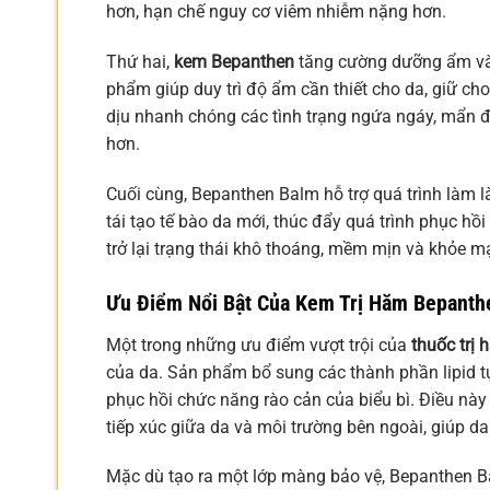
hơn, hạn chế nguy cơ viêm nhiễm nặng hơn.
Thứ hai,
kem Bepanthen
tăng cường dưỡng ẩm và l
phẩm giúp duy trì độ ẩm cần thiết cho da, giữ c
dịu nhanh chóng các tình trạng ngứa ngáy, mẩn đ
hơn.
Cuối cùng, Bepanthen Balm hỗ trợ quá trình làm 
tái tạo tế bào da mới, thúc đẩy quá trình phục hồ
trở lại trạng thái khô thoáng, mềm mịn và khỏe m
Ưu Điểm Nổi Bật Của
Kem Trị Hăm Bepanth
Một trong những ưu điểm vượt trội của
thuốc trị
của da. Sản phẩm bổ sung các thành phần lipid t
phục hồi chức năng rào cản của biểu bì. Điều nà
tiếp xúc giữa da và môi trường bên ngoài, giúp 
Mặc dù tạo ra một lớp màng bảo vệ, Bepanthen Bal