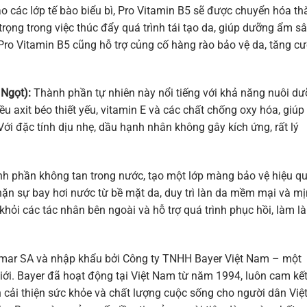
 các lớp tế bào biểu bì, Pro Vitamin B5 sẽ được chuyển hóa th
rọng trong việc thúc đẩy quá trình tái tạo da, giúp dưỡng ẩm s
Pro Vitamin B5 cũng hỗ trợ củng cố hàng rào bảo vệ da, tăng c
Ngọt):
Thành phần tự nhiên này nổi tiếng với khả năng nuôi d
axit béo thiết yếu, vitamin E và các chất chống oxy hóa, giúp
ới đặc tính dịu nhẹ, dầu hạnh nhân không gây kích ứng, rất lý
h phần không tan trong nước, tạo một lớp màng bảo vệ hiệu q
chặn sự bay hơi nước từ bề mặt da, duy trì làn da mềm mại và mị
hỏi các tác nhân bên ngoài và hỗ trợ quá trình phục hồi, làm l
mar SA và nhập khẩu bởi Công ty TNHH Bayer Việt Nam – một
ới. Bayer đã hoạt động tại Việt Nam từ năm 1994, luôn cam kế
cải thiện sức khỏe và chất lượng cuộc sống cho người dân Việ