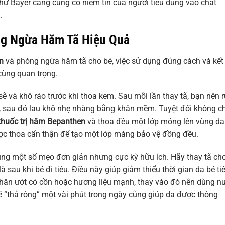
ư Bayer càng củng cố niềm tin của người tiêu dùng vào chất
.
g Ngừa Hăm Tã Hiệu Quả
n
và phòng ngừa hăm tã cho bé, việc sử dụng đúng cách và kết
cùng quan trọng.
ẽ và khô ráo trước khi thoa kem. Sau mỗi lần thay tã, bạn nên 
 sau đó lau khô nhẹ nhàng bằng khăn mềm. Tuyệt đối không c
thuốc trị hăm Bepanthen
và thoa đều một lớp mỏng lên vùng da
c thoa cẩn thận để tạo một lớp màng bảo vệ đồng đều.
ụng một số mẹo đơn giản nhưng cực kỳ hữu ích. Hãy thay tã ch
à sau khi bé đi tiêu. Điều này giúp giảm thiểu thời gian da bé ti
khăn ướt có cồn hoặc hương liệu mạnh, thay vào đó nên dùng n
 “thả rông” một vài phút trong ngày cũng giúp da được thông