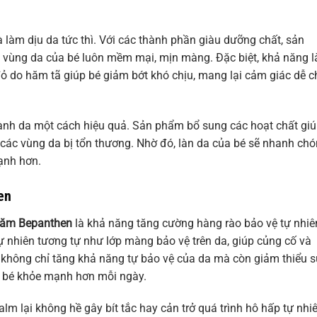
àm dịu da tức thì. Với các thành phần giàu dưỡng chất, sản
ho vùng da của bé luôn mềm mại, mịn màng. Đặc biệt, khả năng 
ỏ do hăm tã giúp bé giảm bớt khó chịu, mang lại cảm giác dễ c
lành da một cách hiệu quả. Sản phẩm bổ sung các hoạt chất gi
i các vùng da bị tổn thương. Nhờ đó, làn da của bé sẽ nhanh ch
ạnh hơn.
en
 hăm Bepanthen
là khả năng tăng cường hàng rào bảo vệ tự nhiê
ự nhiên tương tự như lớp màng bảo vệ trên da, giúp củng cố và
y không chỉ tăng khả năng tự bảo vệ của da mà còn giảm thiểu 
da bé khỏe mạnh hơn mỗi ngày.
m lại không hề gây bít tắc hay cản trở quá trình hô hấp tự nhi