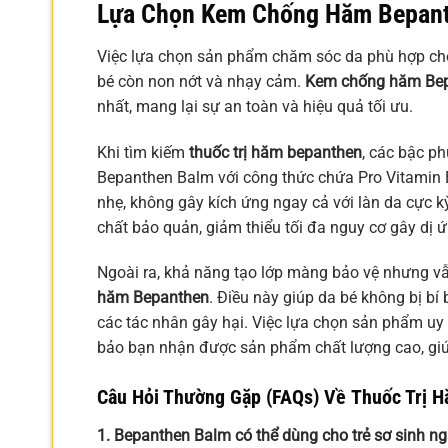
Lựa Chọn
Kem Chống Hăm Bepan
Việc lựa chọn sản phẩm chăm sóc da phù hợp cho t
bé còn non nớt và nhạy cảm.
Kem chống hăm Be
nhất, mang lại sự an toàn và hiệu quả tối ưu.
Khi tìm kiếm
thuốc trị hăm bepanthen
, các bậc p
Bepanthen Balm với công thức chứa Pro Vitamin 
nhẹ, không gây kích ứng ngay cả với làn da cực
chất bảo quản, giảm thiểu tối đa nguy cơ gây dị 
Ngoài ra, khả năng tạo lớp màng bảo vệ nhưng v
hăm Bepanthen
. Điều này giúp da bé không bị bí
các tác nhân gây hại. Việc lựa chọn sản phẩm uy
bảo bạn nhận được sản phẩm chất lượng cao, giú
Câu Hỏi Thường Gặp (FAQs) Về
Thuốc Trị 
1. Bepanthen Balm có thể dùng cho trẻ sơ sinh ng