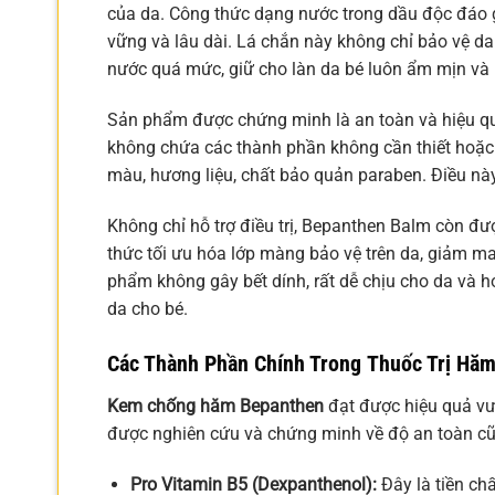
của da. Công thức dạng nước trong dầu độc đáo gi
vững và lâu dài. Lá chắn này không chỉ bảo vệ d
nước quá mức, giữ cho làn da bé luôn ẩm mịn và
Sản phẩm được chứng minh là an toàn và hiệu quả 
không chứa các thành phần không cần thiết hoặc 
màu, hương liệu, chất bảo quản paraben. Điều nà
Không chỉ hỗ trợ điều trị, Bepanthen Balm còn đ
thức tối ưu hóa lớp màng bảo vệ trên da, giảm ma
phẩm không gây bết dính, rất dễ chịu cho da và 
da cho bé.
Các Thành Phần Chính Trong
Thuốc Trị Hă
Kem chống hăm Bepanthen
đạt được hiệu quả vượ
được nghiên cứu và chứng minh về độ an toàn c
Pro Vitamin B5 (Dexpanthenol):
Đây là tiền ch