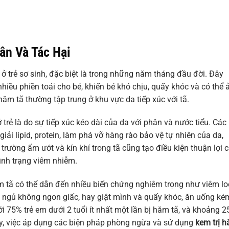
ân Và Tác Hại
n ở trẻ sơ sinh, đặc biệt là trong những năm tháng đầu đời. Đây
iều phiền toái cho bé, khiến bé khó chịu, quấy khóc và có thể 
hăm tã thường tập trung ở khu vực da tiếp xúc với tã.
rẻ là do sự tiếp xúc kéo dài của da với phân và nước tiểu. Các
ải lipid, protein, làm phá vỡ hàng rào bảo vệ tự nhiên của da,
 trường ẩm ướt và kín khí trong tã cũng tạo điều kiện thuận lợi 
tình trạng viêm nhiễm.
m tã có thể dẫn đến nhiều biến chứng nghiêm trọng như viêm loé
bé ngủ không ngon giấc, hay giật mình và quấy khóc, ăn uống ké
i 75% trẻ em dưới 2 tuổi ít nhất một lần bị hăm tã, và khoảng 
 vậy, việc áp dụng các biện pháp phòng ngừa và sử dụng
kem trị 