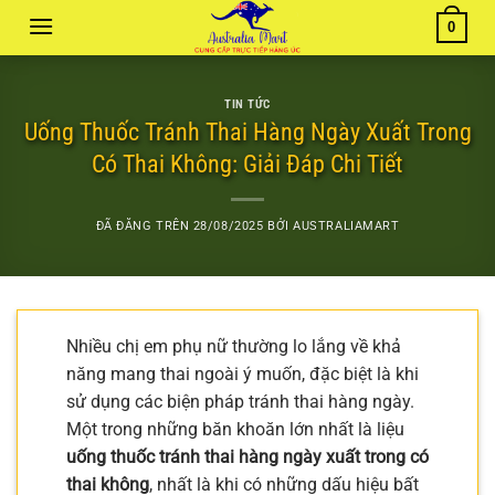
Chuyển
0
đến
nội
dung
TIN TỨC
Uống Thuốc Tránh Thai Hàng Ngày Xuất Trong
Có Thai Không: Giải Đáp Chi Tiết
ĐÃ ĐĂNG TRÊN
28/08/2025
BỞI
AUSTRALIAMART
Nhiều chị em phụ nữ thường lo lắng về khả
năng mang thai ngoài ý muốn, đặc biệt là khi
sử dụng các biện pháp tránh thai hàng ngày.
Một trong những băn khoăn lớn nhất là liệu
uống thuốc tránh thai hàng ngày xuất trong có
thai không
, nhất là khi có những dấu hiệu bất