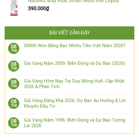
Nature's Way Kids Smart Multi Iron Liquid
390.000
₫
BÀI VIẾT GẦN ĐÂY
50000 Won Bằng Bao Nhiêu Tiền Việt Năm 2026?
08
Th8
Giá Vàng Năm 2009: Biến Động và Dự Báo (2026)
08
Th8
Giá Vàng Hôm Nay Tại Duy Mông Huế: Cập Nhật
08
2026 & Phân Tích
Th8
Giá Vàng Đặng Khá 2026: Dự Báo Xu Hướng & Lời
08
Khuyên Đầu Tư
Th8
Giá Vàng Năm 1996: Biến Động và Dự Báo Tương
08
Lai 2026
Th8