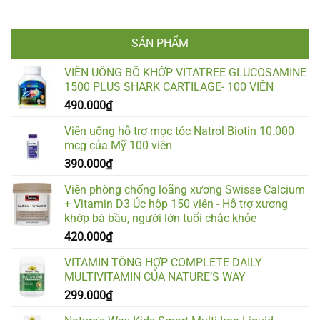
SẢN PHẨM
VIÊN UỐNG BỔ KHỚP VITATREE GLUCOSAMINE
1500 PLUS SHARK CARTILAGE- 100 VIÊN
490.000
₫
Viên uống hỗ trợ mọc tóc Natrol Biotin 10.000
mcg của Mỹ 100 viên
390.000
₫
Viên phòng chống loãng xương Swisse Calcium
+ Vitamin D3 Úc hộp 150 viên - Hỗ trợ xương
khớp bà bầu, người lớn tuổi chắc khỏe
420.000
₫
VITAMIN TỔNG HỢP COMPLETE DAILY
MULTIVITAMIN CỦA NATURE’S WAY
299.000
₫