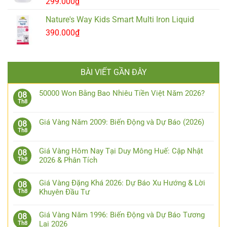
299.000
₫
Nature's Way Kids Smart Multi Iron Liquid
390.000
₫
BÀI VIẾT GẦN ĐÂY
50000 Won Bằng Bao Nhiêu Tiền Việt Năm 2026?
08
Th8
Giá Vàng Năm 2009: Biến Động và Dự Báo (2026)
08
Th8
Giá Vàng Hôm Nay Tại Duy Mông Huế: Cập Nhật
08
2026 & Phân Tích
Th8
Giá Vàng Đặng Khá 2026: Dự Báo Xu Hướng & Lời
08
Khuyên Đầu Tư
Th8
Giá Vàng Năm 1996: Biến Động và Dự Báo Tương
08
Lai 2026
Th8