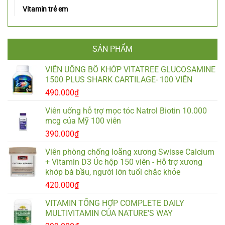
Vitamin trẻ em
SẢN PHẨM
VIÊN UỐNG BỔ KHỚP VITATREE GLUCOSAMINE
1500 PLUS SHARK CARTILAGE- 100 VIÊN
490.000
₫
Viên uống hỗ trợ mọc tóc Natrol Biotin 10.000
mcg của Mỹ 100 viên
390.000
₫
Viên phòng chống loãng xương Swisse Calcium
+ Vitamin D3 Úc hộp 150 viên - Hỗ trợ xương
khớp bà bầu, người lớn tuổi chắc khỏe
420.000
₫
VITAMIN TỔNG HỢP COMPLETE DAILY
MULTIVITAMIN CỦA NATURE’S WAY