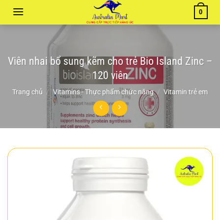
Chuyển
0
đến
nội
dung
Viên nhai bổ sung kẽm cho trẻ Bio Island Zinc –
120 viên
Trang chủ
/
Vitamins - Thực phẩm chức năng
/
Vitamin trẻ em