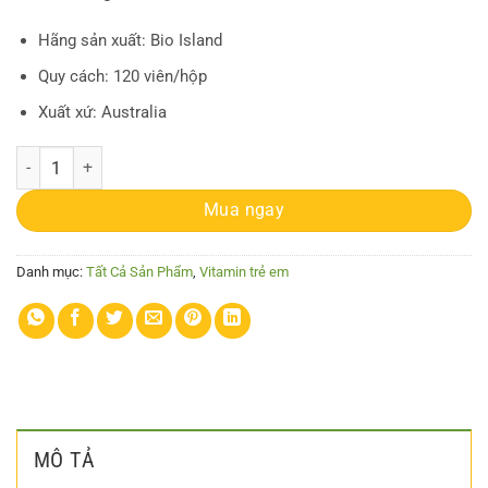
Hãng sản xuất: Bio Island
Quy cách: 120 viên/hộp
Xuất xứ: Australia
Viên nhai bổ sung kẽm cho trẻ Bio Island Zinc - 120 viên số lượng
Mua ngay
Danh mục:
Tất Cả Sản Phẩm
,
Vitamin trẻ em
MÔ TẢ