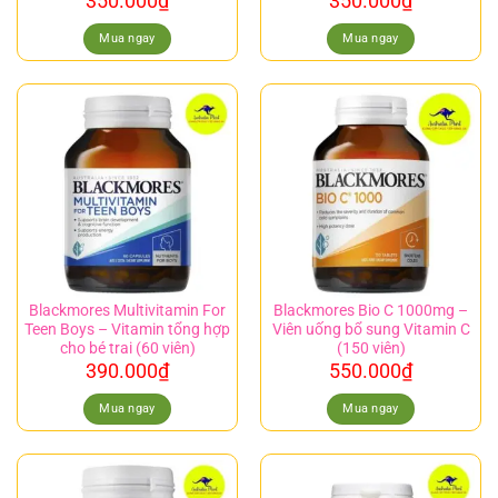
350.000
₫
350.000
₫
Mua ngay
Mua ngay
Blackmores Multivitamin For
Blackmores Bio C 1000mg –
Teen Boys – Vitamin tổng hợp
Viên uống bổ sung Vitamin C
cho bé trai (60 viên)
(150 viên)
390.000
₫
550.000
₫
Mua ngay
Mua ngay