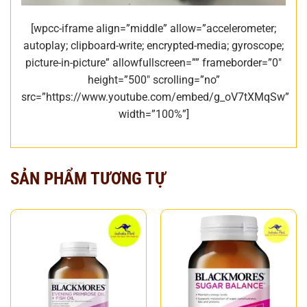
[wpcc-iframe align=”middle” allow=”accelerometer;
autoplay; clipboard-write; encrypted-media; gyroscope;
picture-in-picture” allowfullscreen=”” frameborder=”0″
height=”500″ scrolling=”no”
src=”https://www.youtube.com/embed/g_oV7tXMqSw”
width=”100%”]
SẢN PHẨM TƯƠNG TỰ