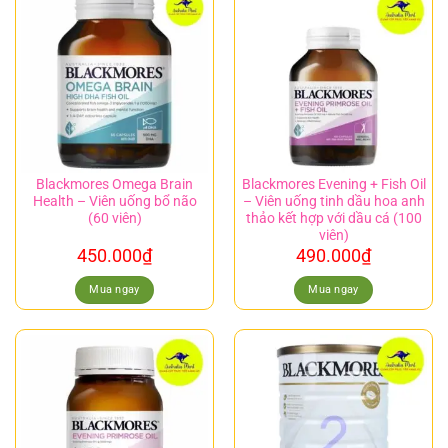
Blackmores Omega Brain
Blackmores Evening + Fish Oil
Health – Viên uống bổ não
– Viên uống tinh dầu hoa anh
(60 viên)
thảo kết hợp với dầu cá (100
viên)
450.000
₫
490.000
₫
Mua ngay
Mua ngay