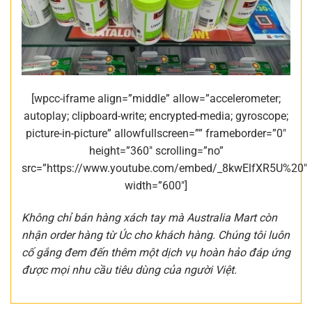
[wpcc-iframe align=”middle” allow=”accelerometer;
autoplay; clipboard-write; encrypted-media; gyroscope;
picture-in-picture” allowfullscreen=”” frameborder=”0″
height=”360″ scrolling=”no”
src=”https://www.youtube.com/embed/_8kwElfXR5U%20″
width=”600″]
Không chỉ bán hàng xách tay mà Australia Mart còn
nhận order hàng từ Úc cho khách hàng. Chúng tôi luôn
cố gắng đem đến thêm một dịch vụ hoàn hảo đáp ứng
được mọi nhu cầu tiêu dùng của người Việt.