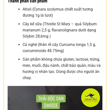
Thành phần sản phẩm
Atisô (Cynara scolymus chiết xuất tương
đương 1g lá tươi)
Cây kế sữa (Thistle St Mary – quả Silybum
marianum 2,5 g, flavanolignans dưới dạng
Silybin 28,6mg )
Củ nghệ (thân rễ cây Curcuma longa 1,5 g,
curcuminoids 48.75mg)
Sản phẩm không chứa gluten, lactose, trứng,
men, muối, đậu nành, chất bảo quản, màu và
hương vị nhân tạo. Dùng được cho người ăn
chay.