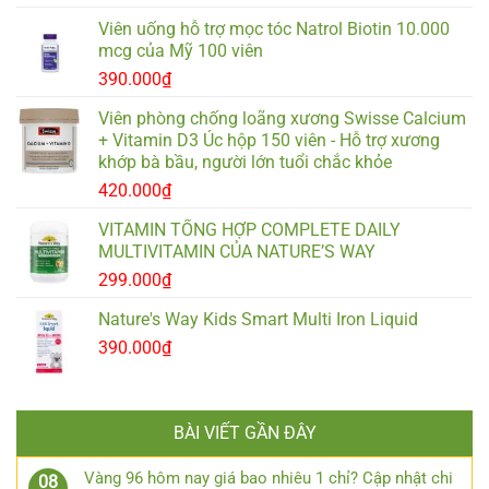
Viên uống hỗ trợ mọc tóc Natrol Biotin 10.000
mcg của Mỹ 100 viên
390.000
₫
Viên phòng chống loãng xương Swisse Calcium
+ Vitamin D3 Úc hộp 150 viên - Hỗ trợ xương
khớp bà bầu, người lớn tuổi chắc khỏe
420.000
₫
VITAMIN TỔNG HỢP COMPLETE DAILY
MULTIVITAMIN CỦA NATURE’S WAY
299.000
₫
Nature's Way Kids Smart Multi Iron Liquid
390.000
₫
BÀI VIẾT GẦN ĐÂY
Vàng 96 hôm nay giá bao nhiêu 1 chỉ? Cập nhật chi
08