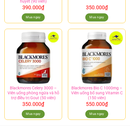
huyết (90 viên)
390.000
₫
350.000
₫
Mua ngay
Mua ngay
Blackmores Celery 3000 –
Blackmores Bio C 1000mg –
Viên uống phòng ngừa và hỗ
Viên uống bổ sung Vitamin C
trợ điều trị Gout (50 viên)
(150 viên)
350.000
₫
550.000
₫
Mua ngay
Mua ngay