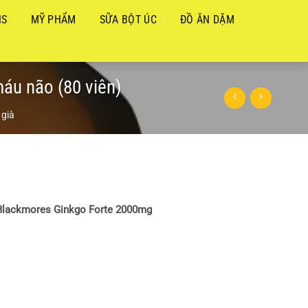
NS
MỸ PHẨM
SỮA BỘT ÚC
ĐỒ ĂN DẶM
áu não (80 viên)
 già
Blackmores Ginkgo Forte 2000mg