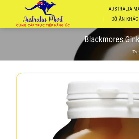
Chuyển
AUSTRALIA MA
đến
nội
ĐỒ ĂN KHÁC
dung
Blackmores Gink
Tra