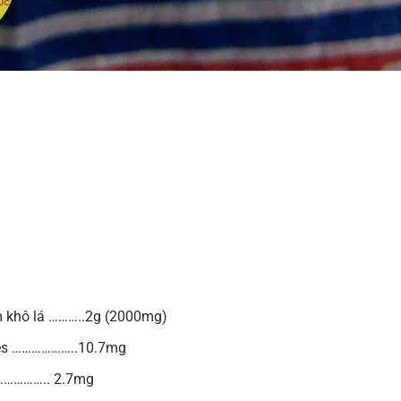
àm khô lá ………..2g (2000mg)
des ………………..10.7mg
…………….. 2.7mg