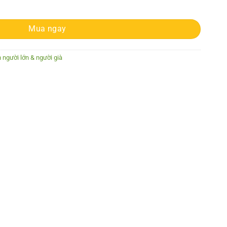
- Viên uống tuần hoàn máu não (80 viên) số lượng
Mua ngay
 người lớn & người già