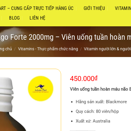
RT – CUNG CẤP TRỰC TIẾP HÀNG ÚC
GIỚI THIỆU
VITAMI
BLOG
LIÊN HỆ
go Forte 2000mg – Viên uống tuần hoàn m
ng chủ
/
Vitamins - Thực phẩm chức năng
/
Vitamin người lớn & người
450.000
₫
Viên uống tuần hoàn máu não 
Hãng sản xuất: Blackmore
Quy cách: 80 viên/hộp
Xuất xứ: Australia