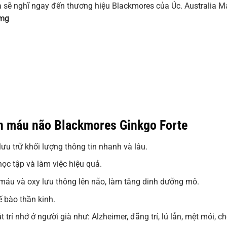
a sẽ nghĩ ngay đến thương hiệu Blackmores của Úc. Australia M
0mg
n máu não Blackmores Ginkgo Forte
lưu trữ khối lượng thông tin nhanh và lâu.
học tập và làm việc hiệu quả.
máu và oxy lưu thông lên não, làm tăng dinh dưỡng mô.
ế bào thần kinh.
út trí nhớ ở người già như: Alzheimer, đãng trí, lú lẫn, mệt mỏi,