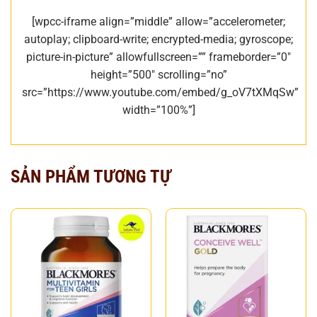
[wpcc-iframe align=”middle” allow=”accelerometer;
autoplay; clipboard-write; encrypted-media; gyroscope;
picture-in-picture” allowfullscreen=”” frameborder=”0″
height=”500″ scrolling=”no”
src=”https://www.youtube.com/embed/g_oV7tXMqSw”
width=”100%”]
SẢN PHẨM TƯƠNG TỰ