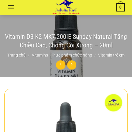
Chuyển
0
đến
nội
dung
Vitamin D3 K2 MK7 200IE Sunday Natural Tăng
Chiều Cao, Chống Còi Xương – 20ml
Trang chủ
/
Vitamins - Thực phẩm chức năng
/
Vitamin trẻ em