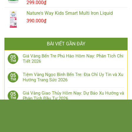
299.000
₫
Nature's Way Kids Smart Multi Iron Liquid
390.000
₫
BÀI VIẾT GẦN ĐÂY
Giá Vàng Bến Tre Phú Hào Hôm Nay: Phân Tích Chi
05
Tiết 2026
Th8
Tiệm Vàng Ngọc Bình Bến Tre: Địa Chỉ Uy Tín và Xu
05
Hướng Trang Sức 2026
Th8
Giá Vàng Giao Thủy Hôm Nay: Dự Báo Xu Hướng và
05
Phân Tích Đầu Tư 2026
Th8
Giá Vàng 96 tại Nha Trang Hôm Nay 2026: Cập
05
Nhật & Phân Tích
Th8
Giá Vàng Kim Chung Thanh Hóa 2026: Cập Nhật
05