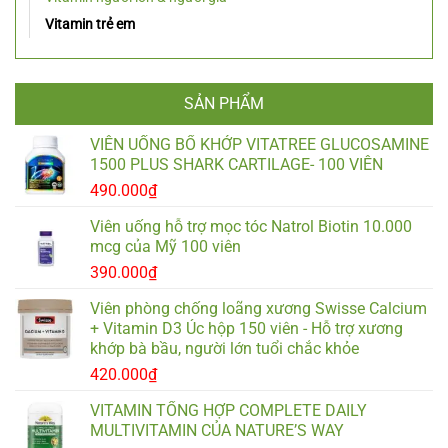
Vitamin trẻ em
SẢN PHẨM
VIÊN UỐNG BỔ KHỚP VITATREE GLUCOSAMINE
1500 PLUS SHARK CARTILAGE- 100 VIÊN
490.000
₫
Viên uống hỗ trợ mọc tóc Natrol Biotin 10.000
mcg của Mỹ 100 viên
390.000
₫
Viên phòng chống loãng xương Swisse Calcium
+ Vitamin D3 Úc hộp 150 viên - Hỗ trợ xương
khớp bà bầu, người lớn tuổi chắc khỏe
420.000
₫
VITAMIN TỔNG HỢP COMPLETE DAILY
MULTIVITAMIN CỦA NATURE’S WAY