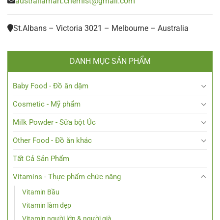
australiamart.chemist@gmail.com
St.Albans – Victoria 3021 – Melbourne – Australia
DANH MỤC SẢN PHẨM
Baby Food - Đồ ăn dặm
Cosmetic - Mỹ phẩm
Milk Powder - Sữa bột Úc
Other Food - Đồ ăn khác
Tất Cả Sản Phẩm
Vitamins - Thực phẩm chức năng
Vitamin Bầu
Vitamin làm đẹp
Vitamin người lớn & người già