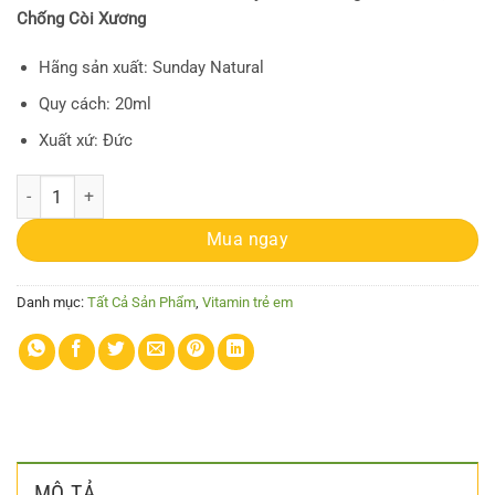
Chống Còi Xương
Hãng sản xuất: Sunday Natural
Quy cách: 20ml
Xuất xứ: Đức
Vitamin D3 K2 MK7 200IE Sunday Natural Tăng Chiều Cao, Chống Còi 
Mua ngay
Danh mục:
Tất Cả Sản Phẩm
,
Vitamin trẻ em
MÔ TẢ