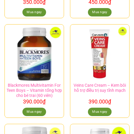
350.000
₫
450.000
₫
Mua ngay
Mua ngay
Blackmores Multivitamin For
Veins Care Cream – Kem bôi
Teen Boys – Vitamin tổng hợp
hỗ trợ điều trị suy tĩnh mạch
cho bé trai (60 viên)
390.000
₫
390.000
₫
Mua ngay
Mua ngay