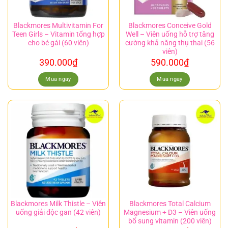
Blackmores Multivitamin For
Blackmores Conceive Gold
Teen Girls – Vitamin tổng hợp
Well – Viên uống hỗ trợ tăng
cho bé gái (60 viên)
cường khả năng thụ thai (56
viên)
390.000
₫
590.000
₫
Mua ngay
Mua ngay
Blackmores Milk Thistle – Viên
Blackmores Total Calcium
uống giải độc gan (42 viên)
Magnesium + D3 – Viên uống
bổ sung vitamin (200 viên)